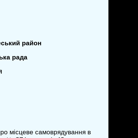
еський район
ська рада
Я
«Про місцеве самоврядування в