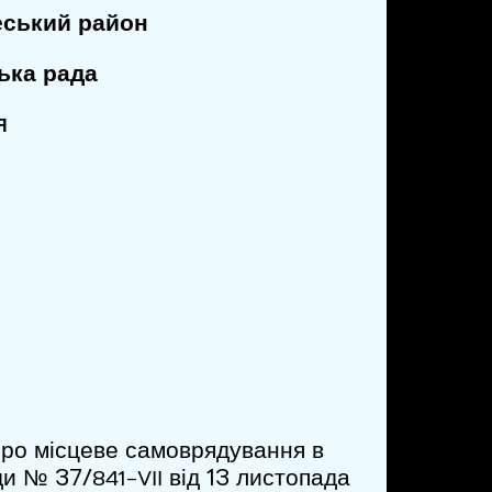
еський район
ська рада
Я
«Про місцеве самоврядування в
ади № 37/
від 13 листопада
841-VІІ