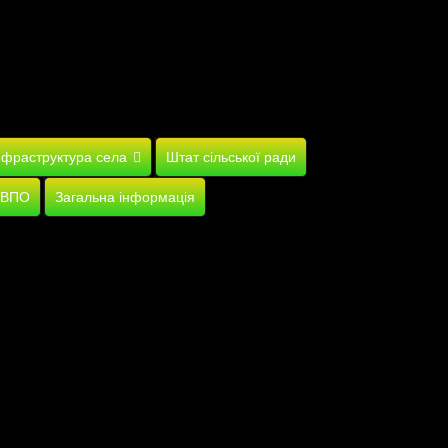
нфраструктура села
Штат сільської ради
 ВПО
Загальна інформація