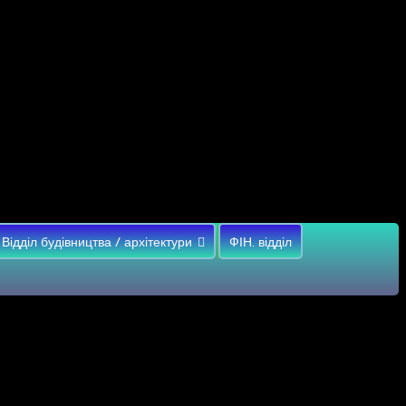
Відділ будівництва / архітектури
ФІН. відділ