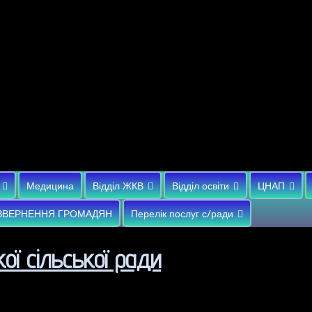
Медицина
Відділ ЖКВ
Відділ освіти
ЦНАП
ЗВЕРНЕННЯ ГРОМАДЯН
Перелік послуг с/ради
ої сільської ради