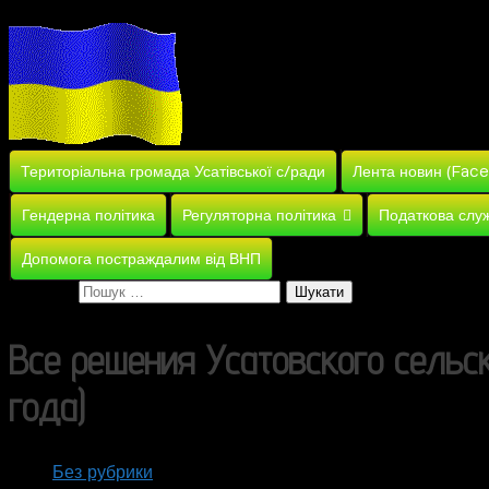
Територіальна громада Усатівської с/ради
Лента новин (Fac
Гендерна політика
Регуляторна політика
Податкова слу
Допомога постраждалим від ВНП
Пошук:
Все решения Усатовского сельско
года)
Без рубрики