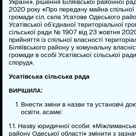
Україні», рішення Біляївської районної р
2020 року «Про передачу майна спільної 
громади сіл, села Усатове Одеського рай
Усатівської об’єднаної територіальної гро
сільської ради № 1907 від 23 жовтня 202
прийняття із спільної власності територіа
Біляївського району у комунальну власніс
громади в особі Усатівської сільської рад
споруд»,
Усатівська сільська рада
:
ВИРІШИЛА
Внести зміни в назви та установчі до
освіти, а саме:
1.1. Назву юридичної особи: «Міжлимансь
району Одеської області» змінити з зазн