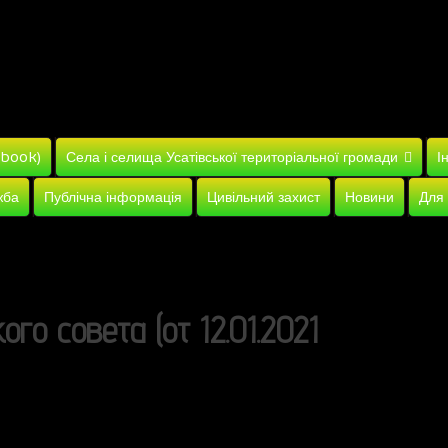
ebook)
Села і селища Усатівської територіальної громади
І
жба
Публічна інформація
Цивільний захист
Новини
Для
го совета (от 12.01.2021