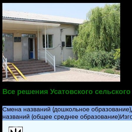
Все решения Усатовского сельского с
Смена названий (дошкольное образование)
названий (общее среднее образование)
Изг