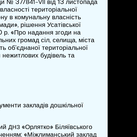
ади № 37/
від 13 листопада
841-VІІ
власності територіальної
ону в комунальну власність
мади», рішення Усатівської
0 р. «Про надання згоди на
льних громад сіл, селища, міста
ть об’єднаної територіальної
и нежитлових будівель та
кументи закладів дошкільної
кий
«Орлятко» Біляївського
ДНЗ
аченням: «Міжлиманський заклад