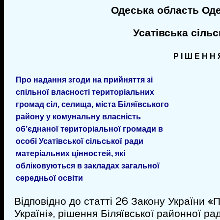
Одеська область Од
Усатівська сіль
Р І Ш Е Н Н 
Про надання згоди на прийняття зі
спільної власності територіальних
громад сіл, селища, міста Біляївського
району у комунальну власність
об’єднаної територіальної громади в
особі Усатівської сільської ради
матеріальних цінностей, які
обліковуються в закладах загальної
середньої освіти
Відповідно до статті 26 Закону України 
Україні», рішення Біляївської районної р