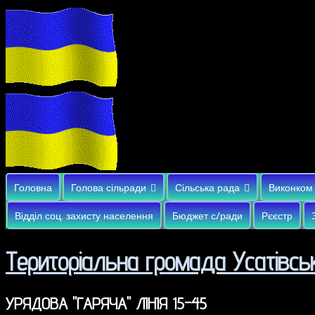
Головна
Голова сільради
Сільська рада
Виконком
Відділ соц. захисту населення
Бюджет с/ради
Рєєстр
Територіальна громада Усатівськ
УРЯДОВА "ГАРЯЧА" ЛІНІЯ 15-45