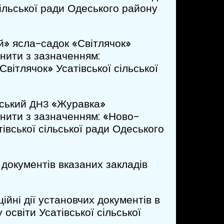
сільської ради Одеського району
ий» ясла-садок «Світлячок»
інити з зазначенням:
Світлячок» Усатівської сільської
вський
«Журавка»
ДНЗ
інити з зазначенням: «Ново-
тівської сільської ради Одеського
х документів вказаних закладів
ійні дії установчих документів в
у освіти Усатівської сільської