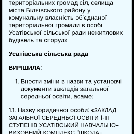
територіальних громад сіл, селища,
міста Біляївського району у
комунальну власність об’єднаної
територіальної громади в особі
Усатівської сільської ради нежитлових
будівель та споруд»
Усатівська сільська рада
:
ВИРІШИЛА
Внести зміни в назви та установчі
документи закладів загальної
середньої освіти, а саме:
1.1. Назву юридичної особи: «
ЗАКЛАД
І‑
ЗАГАЛЬНОЇ
СЕРЕДНЬОЇ
ОСВІТИ
ІІІ
СТУПЕНІВ
УСАТІВСЬКИЙ
НАВЧАЛЬНО-
“
ВИХОВНИЙ
КОМПЛЕКС
ШКОЛА-