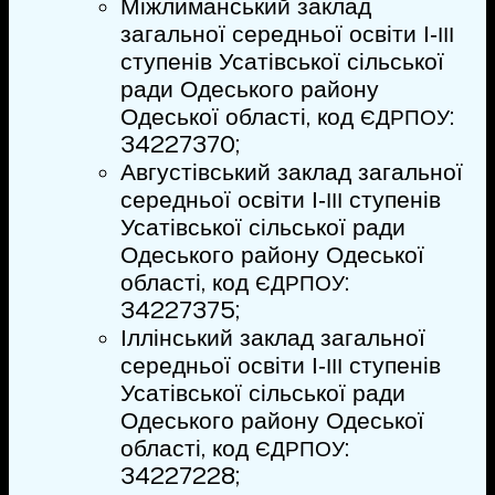
Міжлиманський заклад
загальної середньої освіти І‑
ІІІ
ступенів Усатівської сільської
ради Одеського району
Одеської області, код
:
ЄДРПОУ
34227370;
Августівський заклад загальної
середньої освіти І‑
ступенів
ІІІ
Усатівської сільської ради
Одеського району Одеської
області, код
:
ЄДРПОУ
34227375;
Іллінський заклад загальної
середньої освіти І‑
ступенів
ІІІ
Усатівської сільської ради
Одеського району Одеської
області, код
:
ЄДРПОУ
34227228;