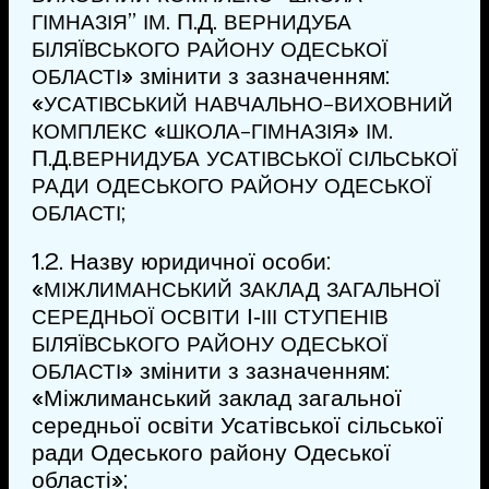
”
. П.Д.
ГІМНАЗІЯ
ІМ
ВЕРНИДУБА
БІЛЯЇВСЬКОГО
РАЙОНУ
ОДЕСЬКОЇ
» змінити з зазначенням:
ОБЛАСТІ
«
УСАТІВСЬКИЙ
НАВЧАЛЬНО-ВИХОВНИЙ
«
»
.
КОМПЛЕКС
ШКОЛА-ГІМНАЗІЯ
ІМ
П.Д.
ВЕРНИДУБА
УСАТІВСЬКОЇ
СІЛЬСЬКОЇ
РАДИ
ОДЕСЬКОГО
РАЙОНУ
ОДЕСЬКОЇ
;
ОБЛАСТІ
1.2. Назву юридичної особи:
«
МІЖЛИМАНСЬКИЙ
ЗАКЛАД
ЗАГАЛЬНОЇ
І‑
СЕРЕДНЬОЇ
ОСВІТИ
ІІІ
СТУПЕНІВ
БІЛЯЇВСЬКОГО
РАЙОНУ
ОДЕСЬКОЇ
» змінити з зазначенням:
ОБЛАСТІ
«Міжлиманський заклад загальної
середньої освіти Усатівської сільської
ради Одеського району Одеської
області»;