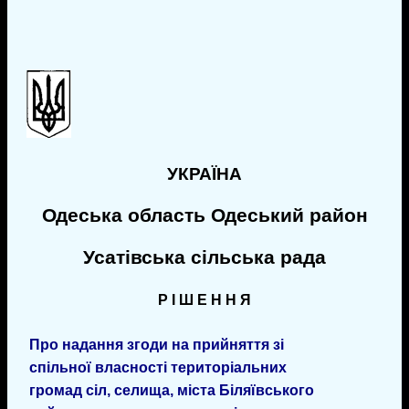
УКРАЇНА
Одеська область Одеський район
Усатівська сільська рада
Р І Ш Е Н Н Я
Про надання згоди на прийняття зі
спільної власності територіальних
громад сіл, селища, міста Біляївського