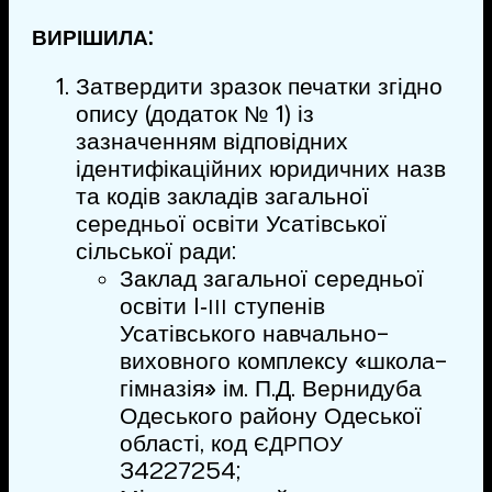
:
ВИРІШИЛА
Затвердити зразок печатки згідно
опису (додаток № 1) із
зазначенням відповідних
ідентифікаційних юридичних назв
та кодів закладів загальної
середньої освіти Усатівської
сільської ради:
Заклад загальної середньої
освіти I‑
ступенів
III
Усатівського навчально-
виховного комплексу «школа-
гімназія» ім. П.Д. Вернидуба
Одеського району Одеської
області, код
ЄДРПОУ
34227254;