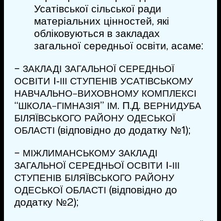
Усатівської сільської ради
матеріальних цінностей, які
обліковуються в закладах
загальної середньої освіти, а саме:
-
ЗАКЛАДІ
ЗАГАЛЬНОЇ
СЕРЕДНЬОЇ
І‑
ОСВІТИ
ІІІ
СТУПЕНІВ
УСАТІВСЬКОМУ
НАВЧАЛЬНО-ВИХОВНОМУ
КОМПЛЕКСІ
“
”
. П.Д.
ШКОЛА-ГІМНАЗІЯ
ІМ
ВЕРНИДУБА
БІЛЯЇВСЬКОГО
РАЙОНУ
ОДЕСЬКОЇ
(відповідно до додатку №1);
ОБЛАСТІ
-
МІЖЛИМАНСЬКОМУ
ЗАКЛАДІ
І‑
ЗАГАЛЬНОЇ
СЕРЕДНЬОЇ
ОСВІТИ
ІІІ
СТУПЕНІВ
БІЛЯЇВСЬКОГО
РАЙОНУ
(відповідно до
ОДЕСЬКОЇ
ОБЛАСТІ
додатку № 2);