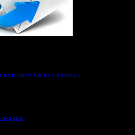
 архітектурно-будівельної інспекції
ьської ради