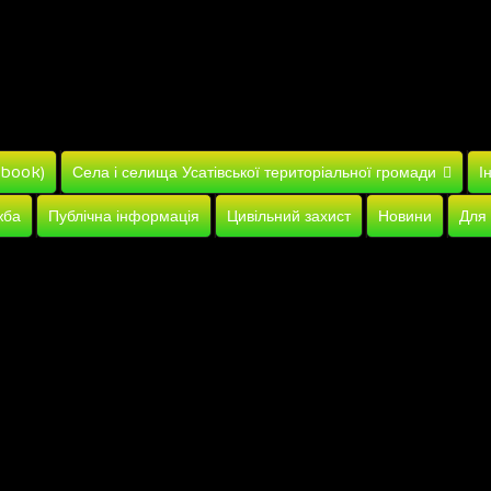
ebook)
Села і селища Усатівської територіальної громади
І
жба
Публічна інформація
Цивільний захист
Новини
Для