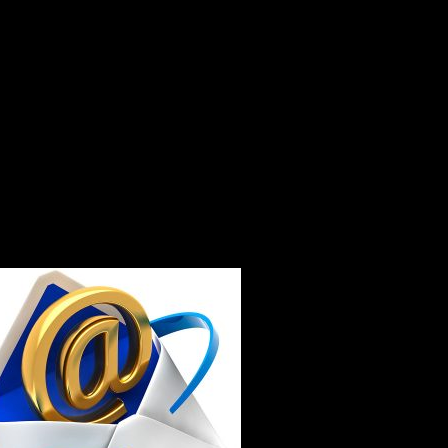
івської сільської ради: