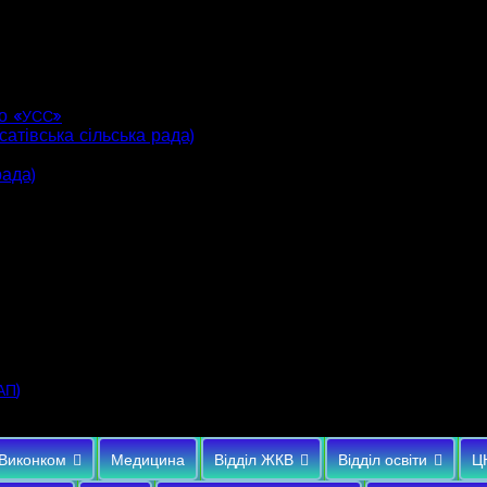
о «
»
УСС
атівська сільська рада)
рада)
)
АП
Виконком
Медицина
Відділ ЖКВ
Відділ освіти
Ц