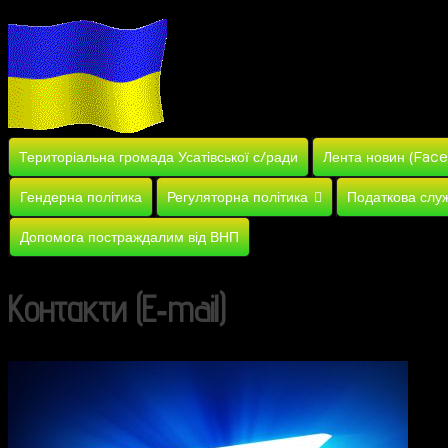
Територіальна громада Усатівської с/ради
Лента новин (Fac
Гендерна політика
Регуляторна політика
Податкова слу
Допомога постраждалим від ВНП
Контакти (E‑mail)