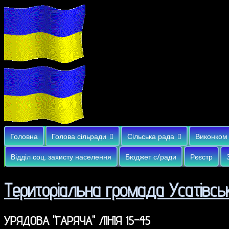
Головна
Голова сільради
Сільська рада
Виконком
Відділ соц. захисту населення
Бюджет с/ради
Рєєстр
Територіальна громада Усатівськ
УРЯДОВА "ГАРЯЧА" ЛІНІЯ 15-45