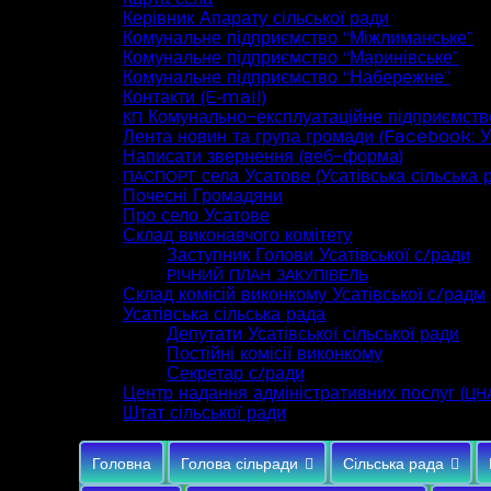
Керівник Апарату сільської ради
Комунальне підприємство “Міжлиманське”
Комунальне підприємство “Маринівське”
Комунальне підприємство “Набережне”
Контакти (E‑mail)
Комунально-експлуатаційне підприємств
КП
Лента новин та група громади (Facebook: Ус
Написати звернення (веб-форма)
села Усатове (Усатівська сільська 
ПАСПОРТ
Почесні Громадяни
Про село Усатове
Склад виконавчого комітету
Заступник Голови Усатівської с/ради
РІЧНИЙ
ПЛАН
ЗАКУПІВЕЛЬ
Склад комісій виконкому Усатівської с/радм
Усатівська сільська рада
Депутати Усатівської сільської ради
Постійні комісії виконкому
Секретар с/ради
Центр надання адміністративних послуг (
ЦН
Штат сільської ради
Головна
Голова сільради
Сільська рада