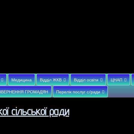
Медицина
Відділ ЖКВ
Відділ освіти
ЦНАП
ЗВЕРНЕННЯ ГРОМАДЯН
Перелік послуг с/ради
ої сільської ради