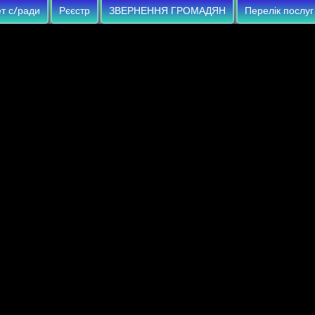
т с/ради
Рєєстр
ЗВЕРНЕННЯ ГРОМАДЯН
Перелік послуг