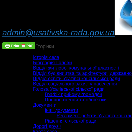
admin@usativska-rada.gov.ua
Сторінки
Історія села
Біографія Голови
Відділ житлово-комунальної власності
Відділ будівництва та архітектури, державної
Відділ освіти Усатівської сільської ради
Відділ соціального захисту населення
Голова Усатівської сільскої ради
Графік прийому громадян
Повноваження та обов’язки
Документи
Інші документи
Регламент роботи Усатівської сіл
Рішення сільської ради
Дорогі друзі!
Карта села