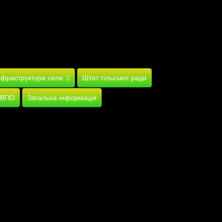
нфраструктура села
Штат сільської ради
 ВПО
Загальна інформація