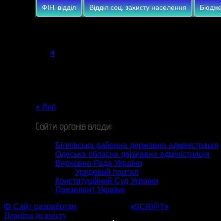
ФІН. відділ
Відділ соц. захисту населення
Бюдже
Серпень 2026
Пн
Вт
Ср
Чт
Пт
Сб
Нд
1
2
3
4
5
6
7
8
9
10
11
12
13
14
15
16
17
18
19
20
21
22
23
24
25
26
27
28
29
30
31
« Лип
Сайти органів влади:
Біляївська районна державна адміністрація
Одеська обласна державна адміністрація
Верховна Рада України
Урядовий портал
Конституційний Суд України
Президент України
© Сайт разработан
Web студией
«SCRIPT»
Перейти до вмісту