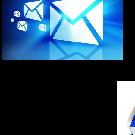
Поштова скринька (e‑mail) Усат