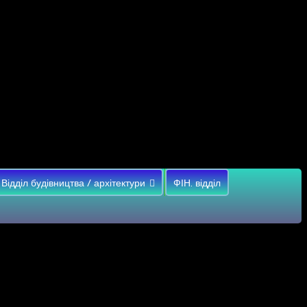
Відділ будівництва / архітектури
ФІН. відділ