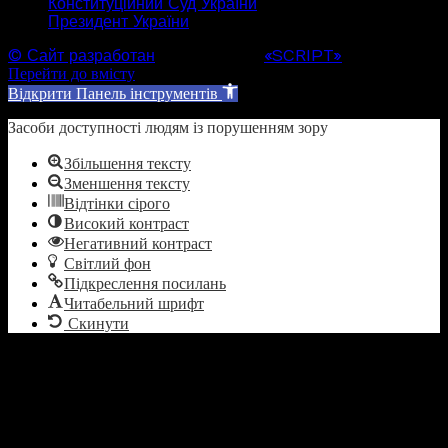
Конституційний Суд України
Президент України
© Сайт разработан
Web студией
«SCRIPT»
Перейти до вмісту
Відкрити Панель інструментів
Засоби доступності людям із порушенням зору
Збільшення тексту
Зменшення тексту
Відтінки сірого
Високий контраст
Негативний контраст
Світлий фон
Підкреслення посилань
Читабельний шрифт
Скинути