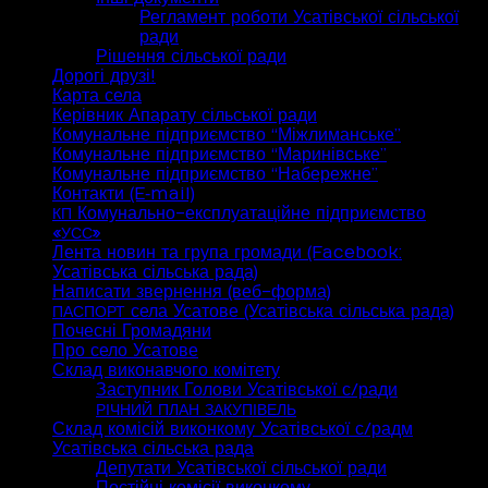
Регламент роботи Усатівської сільської
ради
Рішення сільської ради
Дорогі друзі!
Карта села
Керівник Апарату сільської ради
Комунальне підприємство “Міжлиманське”
Комунальне підприємство “Маринівське”
Комунальне підприємство “Набережне”
Контакти (E‑mail)
Комунально-експлуатаційне підприємство
КП
«
»
УСС
Лента новин та група громади (Facebook:
Усатівська сільська рада)
Написати звернення (веб-форма)
села Усатове (Усатівська сільська рада)
ПАСПОРТ
Почесні Громадяни
Про село Усатове
Склад виконавчого комітету
Заступник Голови Усатівської с/ради
РІЧНИЙ
ПЛАН
ЗАКУПІВЕЛЬ
Склад комісій виконкому Усатівської с/радм
Усатівська сільська рада
Депутати Усатівської сільської ради