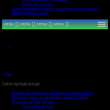
Постійні комісії виконкому
Секретар с/ради
Центр надання адміністративних послуг (
)
ЦНАП
Штат сільської ради
MENU
MENU
MENU
MENU
Серпень 2026
Пн
Вт
Ср
Чт
Пт
Сб
Нд
1
2
3
4
5
6
7
8
9
10
11
12
13
14
15
16
17
18
19
20
21
22
23
24
25
26
27
28
29
30
31
« Лип
Сайти органів влади:
Біляївська районна державна адміністрація
Одеська обласна державна адміністрація
Верховна Рада України
Урядовий портал