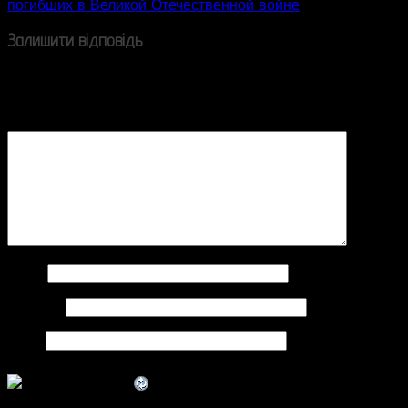
погибших в Великой Отечественной войне
navigation
Залишити відповідь
Ваша e-mail адреса не оприлюднюватиметься.
Обов’язкові поля позначені
*
Коментар
*
Ім'я
*
Email
*
Сайт