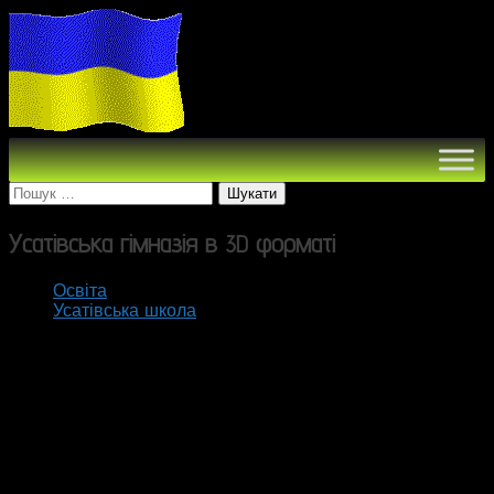
Пошук:
Усатівська гімназія в
форматі
3D
Освіта
Усатівська школа
Усатівський навчально-виховний комплекс «школа-
гімназія» ім. П.Д. Вернидуба