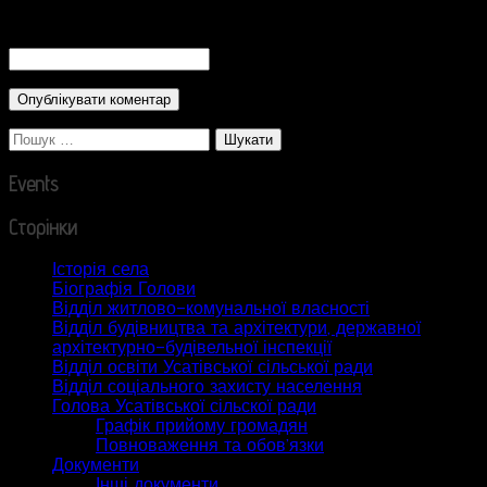
CAPTCHA Code
*
Пошук:
Events
Сторінки
Історія села
Біографія Голови
Відділ житлово-комунальної власності
Відділ будівництва та архітектури, державної
архітектурно-будівельної інспекції
Відділ освіти Усатівської сільської ради
Відділ соціального захисту населення
Голова Усатівської сільскої ради
Графік прийому громадян
Повноваження та обов’язки
Документи
Інші документи