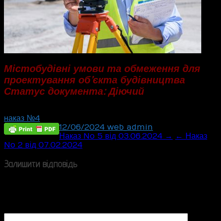
Містобудівні умови та обмеження для
проектування об’єкта будівництва
Статус документа: Діючий
наказ №4
12/06/2024
web_admin
Post
Наказ No 5 від 03.06.2024 →
← Наказ
No 2 від 07.02.2024
navigation
Залишити відповідь
Ваша e-mail адреса не оприлюднюватиметься.
Обов’язкові поля позначені
*
Коментар
*