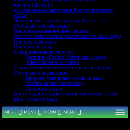
Комунальне підприємство “Набережне”
Контакти (E‑mail)
Комунально-експлуатаційне підприємство
КП
«
»
УСС
Лента новин та група громади (Facebook:
Усатівська сільська рада)
Написати звернення (веб-форма)
села Усатове (Усатівська сільська рада)
ПАСПОРТ
Почесні Громадяни
Про село Усатове
Склад виконавчого комітету
Заступник Голови Усатівської с/ради
РІЧНИЙ
ПЛАН
ЗАКУПІВЕЛЬ
Склад комісій виконкому Усатівської с/радм
Усатівська сільська рада
Депутати Усатівської сільської ради
Постійні комісії виконкому
Секретар с/ради
Центр надання адміністративних послуг (
)
ЦНАП
Штат сільської ради
MENU
MENU
MENU
MENU
Серпень 2026
Пн
Вт
Ср
Чт
Пт
Сб
Нд