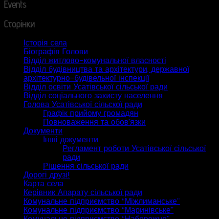
Events
Сторінки
Історія села
Біографія Голови
Відділ житлово-комунальної власності
Відділ будівництва та архітектури, державної
архітектурно-будівельної інспекції
Відділ освіти Усатівської сільської ради
Відділ соціального захисту населення
Голова Усатівської сільскої ради
Графік прийому громадян
Повноваження та обов’язки
Документи
Інші документи
Регламент роботи Усатівської сільської
ради
Рішення сільської ради
Дорогі друзі!
Карта села
Керівник Апарату сільської ради
Комунальне підприємство “Міжлиманське”
Комунальне підприємство “Маринівське”