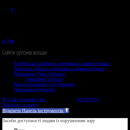
1
2
3
4
5
6
7
8
9
10
11
12
13
14
15
16
17
18
19
20
21
22
23
24
25
26
27
28
29
30
31
« Лип
Сайти органів влади:
Біляївська районна державна адміністрація
Одеська обласна державна адміністрація
Верховна Рада України
Урядовий портал
Конституційний Суд України
Президент України
© Сайт разработан
Web студией
«SCRIPT»
Перейти до вмісту
Відкрити Панель інструментів
Засоби доступності людям із порушенням зору