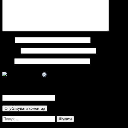
Ім'я
*
Email
*
Сайт
CAPTCHA Code
*
Пошук: