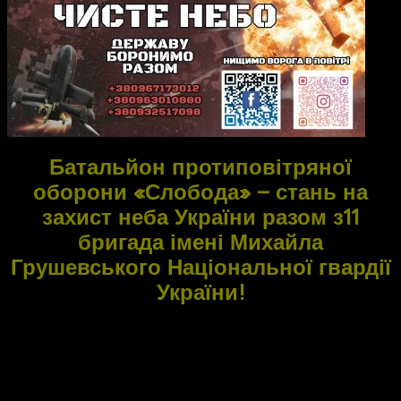
Батальйон протиповітряної
оборони «Слобода» – стань на
захист неба України разом з11
бригада імені Михайла
Грушевського Національної гвардії
України!
Сьогодні повітряний простір держави потребує
надійного щита. Батальйон протиповітряної оборони
«Слобода» за підтримки Державного бюро розслідувань
формує потужний загороджувальний рубіж.
⚔️Місія – своєчасно виявляти, перехоплювати та