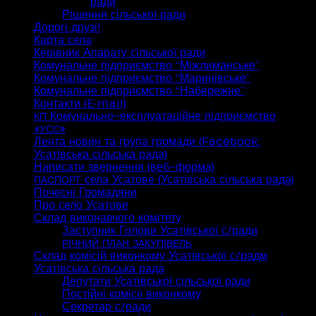
ради
Рішення сільської ради
Дорогі друзі!
Карта села
Керівник Апарату сільської ради
Комунальне підприємство “Міжлиманське”
Комунальне підприємство “Маринівське”
Комунальне підприємство “Набережне”
Контакти (E‑mail)
Комунально-експлуатаційне підприємство
КП
«
»
УСС
Лента новин та група громади (Facebook:
Усатівська сільська рада)
Написати звернення (веб-форма)
села Усатове (Усатівська сільська рада)
ПАСПОРТ
Почесні Громадяни
Про село Усатове
Склад виконавчого комітету
Заступник Голови Усатівської с/ради
РІЧНИЙ
ПЛАН
ЗАКУПІВЕЛЬ
Склад комісій виконкому Усатівської с/радм
Усатівська сільська рада
Депутати Усатівської сільської ради
Постійні комісії виконкому
Секретар с/ради