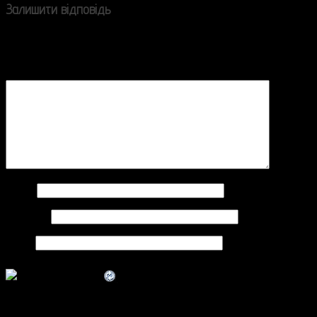
Залишити відповідь
Ваша e-mail адреса не оприлюднюватиметься.
Обов’язкові поля позначені
*
Коментар
*
Ім'я
*
Email
*
Сайт