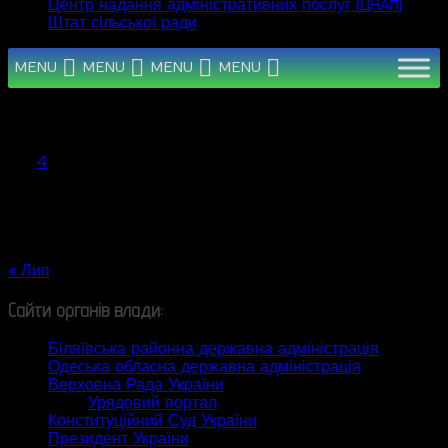
Центр надання адміністративних послуг (
)
ЦНАП
Штат сільської ради
MENU
MENU
MENU
MENU
Серпень 2026
Пн
Вт
Ср
Чт
Пт
Сб
Нд
1
2
3
4
5
6
7
8
9
10
11
12
13
14
15
16
17
18
19
20
21
22
23
24
25
26
27
28
29
30
31
« Лип
Сайти органів влади:
Біляївська районна державна адміністрація
Одеська обласна державна адміністрація
Верховна Рада України
Урядовий портал
Конституційний Суд України
Президент України