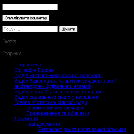
CAPTCHA Code
*
Пошук:
Events
Сторінки
Історія села
Біографія Голови
Відділ житлово-комунальної власності
Відділ будівництва та архітектури, державної
архітектурно-будівельної інспекції
Відділ освіти Усатівської сільської ради
Відділ соціального захисту населення
Голова Усатівської сільскої ради
Графік прийому громадян
Повноваження та обов’язки
Документи
Інші документи
Регламент роботи Усатівської сільської