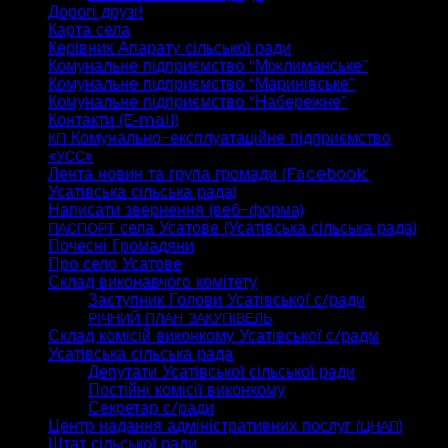
Дорогі друзі!
Карта села
Керівник Апарату сільської ради
Комунальне підприємство “Міжлиманське”
Комунальне підприємство “Маринівське”
Комунальне підприємство “Набережне”
Контакти (E‑mail)
Комунально-експлуатаційне підприємство
КП
«
»
УСС
Лента новин та група громади (Facebook:
Усатівська сільська рада)
Написати звернення (веб-форма)
села Усатове (Усатівська сільська рада)
ПАСПОРТ
Почесні Громадяни
Про село Усатове
Склад виконавчого комітету
Заступник Голови Усатівської с/ради
РІЧНИЙ
ПЛАН
ЗАКУПІВЕЛЬ
Склад комісій виконкому Усатівської с/радм
Усатівська сільська рада
Депутати Усатівської сільської ради
Постійні комісії виконкому
Секретар с/ради
Центр надання адміністративних послуг (
)
ЦНАП
Штат сільської ради