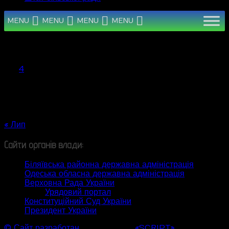
MENU
MENU
MENU
MENU
Серпень 2026
Пн
Вт
Ср
Чт
Пт
Сб
Нд
1
2
3
4
5
6
7
8
9
10
11
12
13
14
15
16
17
18
19
20
21
22
23
24
25
26
27
28
29
30
31
« Лип
Сайти органів влади:
Біляївська районна державна адміністрація
Одеська обласна державна адміністрація
Верховна Рада України
Урядовий портал
Конституційний Суд України
Президент України
© Сайт разработан
Web студией
«SCRIPT»