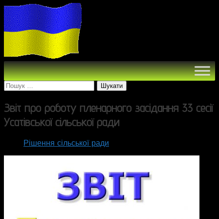
Пошук:
Звіт про роботу пленарного засідання 33 сесії
Усатівської сільської ради
Рішення сільської ради