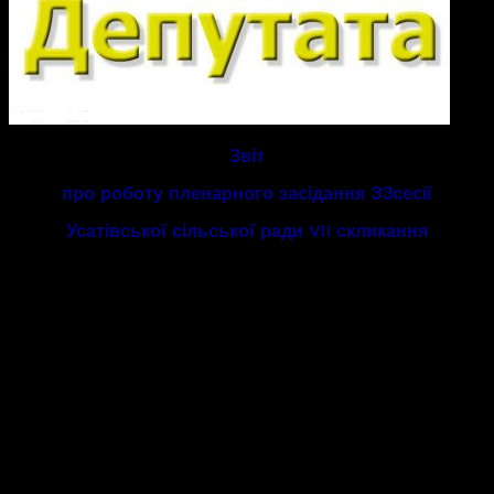
Звіт
про роботу пленарного засідання 33 сесії
Усатівської сільської ради
скликання
VII
05.04.2019
року відбулося пленарне засідання сесії
Усатівської сільської ради
скликання. У залі засідань
VII
були присутні депутати Усатівської сільської ради, які в
цей день проводили засідання, розглядаючи питання
порядку денного сесії відповідно до Регламенту роботи
Усатівської сільської ради. На засіданні розглядались
такі питання:
Про виконання бюджету Усатівської сільської ради
за І квартал 2019 року.
Про хід підготовки до святкування 74 – ї річниці
перемоги над нацизмом у Другій світовій війні.