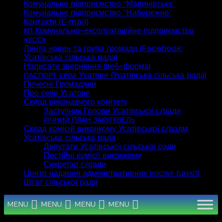
Комунальне підприємство “Маринівське”
Комунальне підприємство “Набережне”
Контакти (E‑mail)
Комунально-експлуатаційне підприємство
КП
«
»
УСС
Лента новин та група громади (Facebook:
Усатівська сільська рада)
Написати звернення (веб-форма)
села Усатове (Усатівська сільська рада)
ПАСПОРТ
Почесні Громадяни
Про село Усатове
Склад виконавчого комітету
Заступник Голови Усатівської с/ради
РІЧНИЙ
ПЛАН
ЗАКУПІВЕЛЬ
Склад комісій виконкому Усатівської с/радм
Усатівська сільська рада
Депутати Усатівської сільської ради
Постійні комісії виконкому
Секретар с/ради
Центр надання адміністративних послуг (
)
ЦНАП
Штат сільської ради
MENU
MENU
MENU
MENU
Серпень 2026