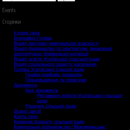
Events
Сторінки
Історія села
Біографія Голови
Відділ житлово-комунальної власності
Відділ будівництва та архітектури, державної
архітектурно-будівельної інспекції
Відділ освіти Усатівської сільської ради
Відділ соціального захисту населення
Голова Усатівської сільскої ради
Графік прийому громадян
Повноваження та обов’язки
Документи
Інші документи
Регламент роботи Усатівської сільської
ради
Рішення сільської ради
Дорогі друзі!
Карта села
Керівник Апарату сільської ради
Комунальне підприємство “Міжлиманське”