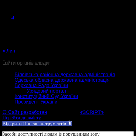
Пн
Вт
Ср
Чт
Пт
Сб
Нд
1
2
3
4
5
6
7
8
9
10
11
12
13
14
15
16
17
18
19
20
21
22
23
24
25
26
27
28
29
30
31
« Лип
Сайти органів влади:
Біляївська районна державна адміністрація
Одеська обласна державна адміністрація
Верховна Рада України
Урядовий портал
Конституційний Суд України
Президент України
© Сайт разработан
Web студией
«SCRIPT»
Перейти до вмісту
Відкрити Панель інструментів
Засоби доступності людям із порушенням зору