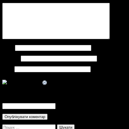
Коментар
*
Ім'я
*
Email
*
Сайт
CAPTCHA Code
*
Пошук: