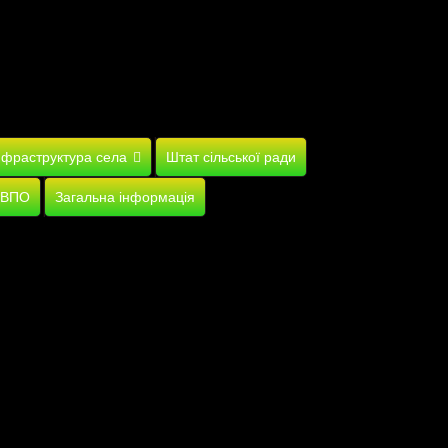
нфраструктура села
Штат сільської ради
 ВПО
Загальна інформація