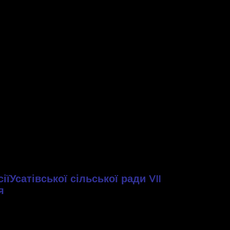
ії
Усатівської сільської ради
VII
я
сії та виконкому Усатівської сільської ради
VII
ни виконкому Усатівської сільської ради, які в
дку денного сесії та виконкому відповідно до