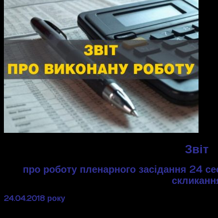
Звіт
про роботу пленарного засідання 24 сес
скликанн
24.04.2018 року
відбулося сумісне пленарне засідання се
скликання. У залі засідань були присутні депутати та чле
цей день проводили засідання, розглядаючи питання поря