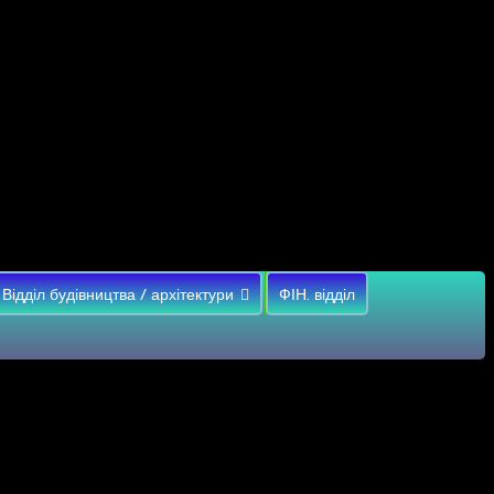
Відділ будівництва / архітектури
ФІН. відділ