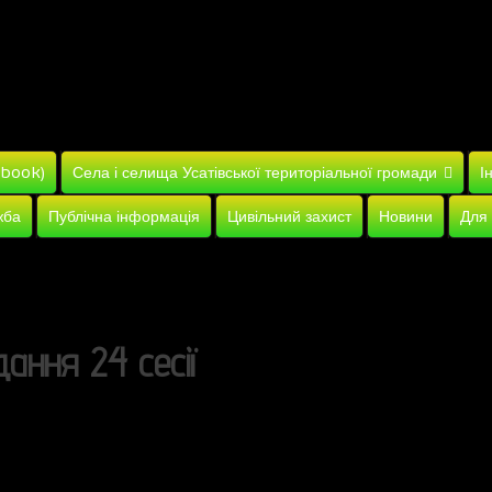
ebook)
Села і селища Усатівської територіальної громади
І
жба
Публічна інформація
Цивільний захист
Новини
Для
ання 24 сесії