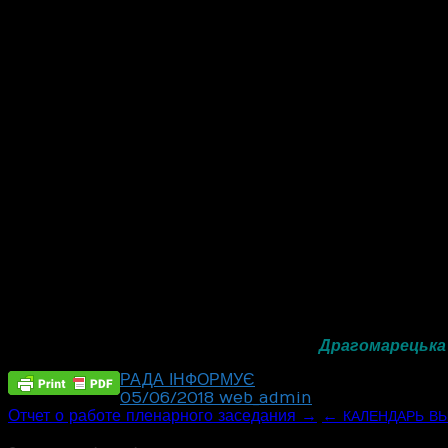
допомоги воїну
(3000 тисячі гривень); на похова
АТО
працювали — 1 заява; на поховання ветерана, інваліда
допомоги на лікування – три особи; на виділення матері
на вугілля – 6 чоловік; на виділення матеріальної допомо
По шостому питанню були зачитані заяви, які надійшли від
про продовження дії рішення сесії для розробки проекту 
власність земельних ділянок та затвердження технічної д
По сьомому питанню доповідала заступник сільського голо
заявами про присвоєння адрес земельним ділянкам, про
капітальної огорожі, на розробку будівельного паспорта,
У ході сесії депутати та члени виконкому мали можливіст
депутатські звернення, вносити свої пропозиції.
Порядок денний 23 сесії
скликання вичерпано. Сіл
VII
Прозвучав Гімн України. Спільне засідання виконкому та 
Секретар Усатівської сільської ради
Драгомарецька 
РАДА ІНФОРМУЄ
05/06/2018
web_admin
Post
Отчет о работе пленарного заседания →
←
КАЛЕНДАРЬ
В