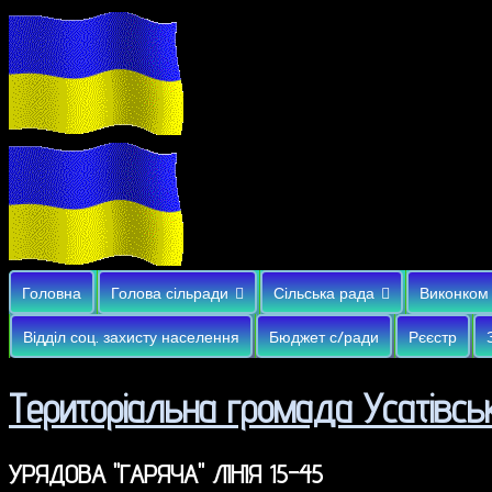
Головна
Голова сільради
Сільська рада
Виконком
Відділ соц. захисту населення
Бюджет с/ради
Рєєстр
Територіальна громада Усатівськ
УРЯДОВА "ГАРЯЧА" ЛІНІЯ 15-45