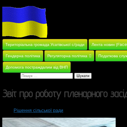
Територіальна громада Усатівської с/ради
Лента новин (Fac
Гендерна політика
Регуляторна політика
Податкова слу
Допомога постраждалим від ВНП
Пошук:
Звіт про роботу пленарного засід
Рішення сільської ради