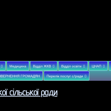
Медицина
Відділ ЖКВ
Відділ освіти
ЦНАП
ЗВЕРНЕННЯ ГРОМАДЯН
Перелік послуг с/ради
ої сільської ради