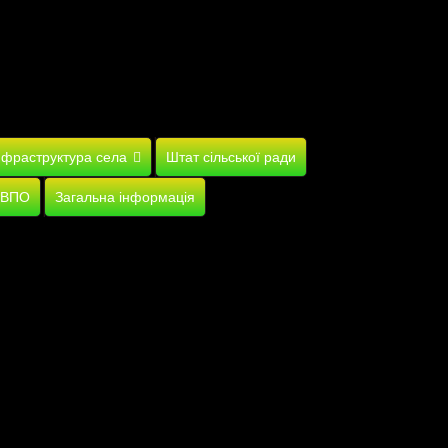
нфраструктура села
Штат сільської ради
 ВПО
Загальна інформація