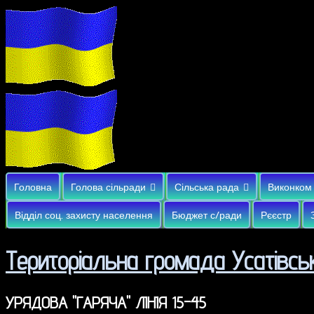
Головна
Голова сільради
Сільська рада
Виконком
Відділ соц. захисту населення
Бюджет с/ради
Рєєстр
Територіальна громада Усатівськ
УРЯДОВА "ГАРЯЧА" ЛІНІЯ 15-45