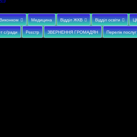
)
АП
Виконком
Медицина
Відділ ЖКВ
Відділ освіти
Ц
т с/ради
Рєєстр
ЗВЕРНЕННЯ ГРОМАДЯН
Перелік послуг