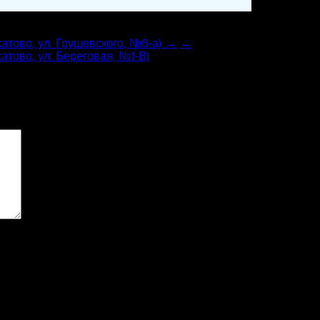
атово, ул. Грушевского, №6‑а) →
←
атово, ул. Береговая, №1‑В)
ові поля позначені
*