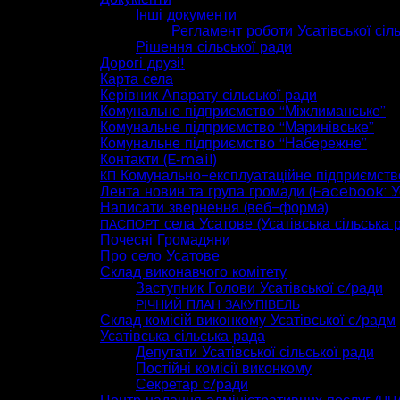
Інші документи
Регламент роботи Усатівської сіл
Рішення сільської ради
Дорогі друзі!
Карта села
Керівник Апарату сільської ради
Комунальне підприємство “Міжлиманське”
Комунальне підприємство “Маринівське”
Комунальне підприємство “Набережне”
Контакти (E‑mail)
Комунально-експлуатаційне підприємств
КП
Лента новин та група громади (Facebook: Ус
Написати звернення (веб-форма)
села Усатове (Усатівська сільська 
ПАСПОРТ
Почесні Громадяни
Про село Усатове
Склад виконавчого комітету
Заступник Голови Усатівської с/ради
РІЧНИЙ
ПЛАН
ЗАКУПІВЕЛЬ
Склад комісій виконкому Усатівської с/радм
Усатівська сільська рада
Депутати Усатівської сільської ради
Постійні комісії виконкому
Секретар с/ради