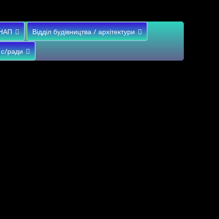
НАП
Відділ будівництва / архітектури
 с/ради