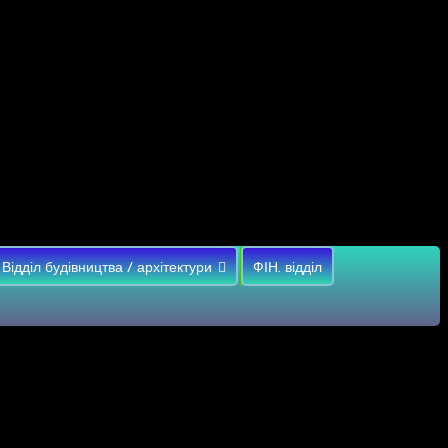
Відділ будівництва / архітектури
ФІН. відділ