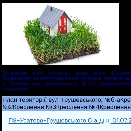
Детальний план території щодо зміни цільово
будівництва та обслуговування будівель торгівлі, за
с. Усатове, вул. Грушевського, №6‑а, розроблени
стандартів.
План території, вул. Грушевського, №6‑а
Кре
№2
Креслення №3
Креслення №4
Кресленн
ПЗ-Усатово-Грушевського 6‑а
01.07.
ДПТ