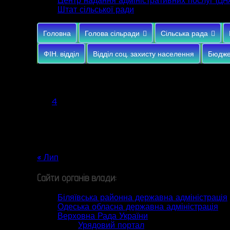
Центр надання адміністративних послуг (
ЦН
Штат сільської ради
Головна
Голова сільради
Сільська рада
ФІН. відділ
Відділ соц. захисту населення
Бюдже
Серпень 2026
Пн
Вт
Ср
Чт
Пт
Сб
Нд
1
2
3
4
5
6
7
8
9
10
11
12
13
14
15
16
17
18
19
20
21
22
23
24
25
26
27
28
29
30
31
« Лип
Сайти органів влади:
Біляївська районна державна адміністрація
Одеська обласна державна адміністрація
Верховна Рада України
Урядовий портал