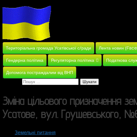
Територіальна громада Усатівської с/ради
Лента новин (Fac
Гендерна політика
Регуляторна політика
Податкова слу
Допомога постраждалим від ВНП
Пошук:
Зміна цільового призначення зем
Усатове, вул. Грушевського, №6
Земельні питання