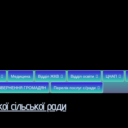
Медицина
Відділ ЖКВ
Відділ освіти
ЦНАП
ЗВЕРНЕННЯ ГРОМАДЯН
Перелік послуг с/ради
ої сільської ради