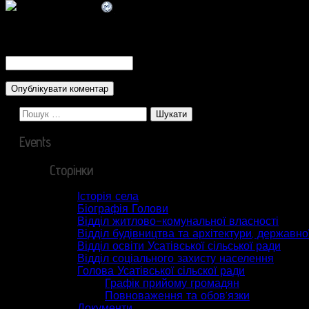
CAPTCHA Code
*
Пошук:
Events
Сторінки
Історія села
Біографія Голови
Відділ житлово-комунальної власності
Відділ будівництва та архітектури, державної
Відділ освіти Усатівської сільської ради
Відділ соціального захисту населення
Голова Усатівської сільскої ради
Графік прийому громадян
Повноваження та обов’язки
Документи