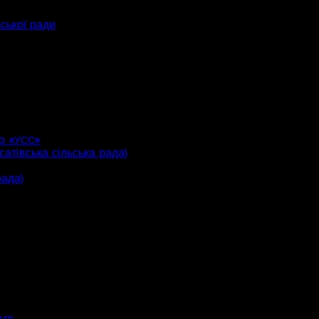
ьської ради
о «
»
УСС
атівська сільська рада)
рада)