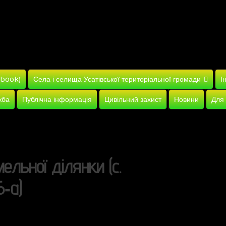
ebook)
Села і селища Усатівської територіальної громади
І
жба
Публічна інформація
Цивільний захист
Новини
Для
ельної ділянки (с.
‑а)