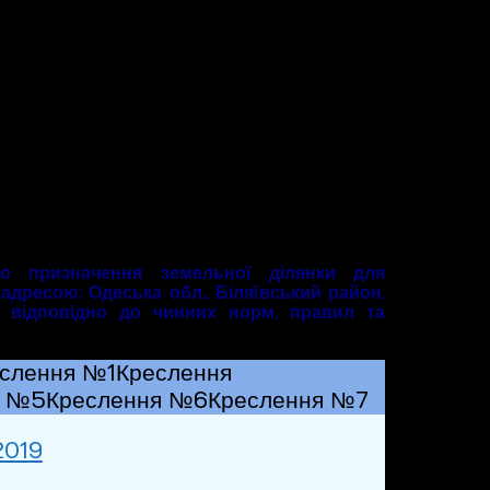
го призначення земельної ділянки для
 адресою: Одеська обл., Біляївський район,
й відповідно до чинних норм, правил та
слення №1
Креслення
я №5
Креслення №6
Креслення №7
2019