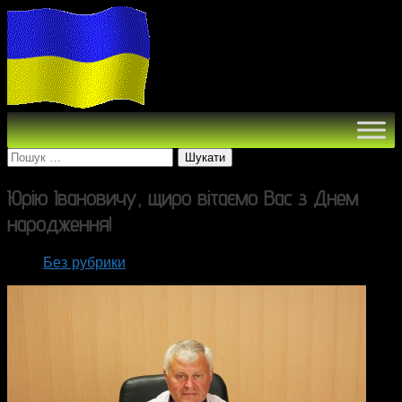
Пошук:
Юрію Івановичу, щиро вітаємо Вас з Днем
народження!
Без рубрики