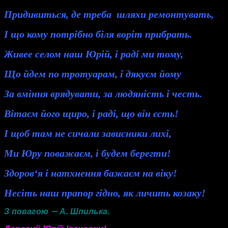
Придивиться, де треба шляхи ремонтувать,
І що кому потрібно біля воріт прибрать.
Живее селом наш Юрій, і раді ми тому,
Що йдем по тротуарам, і дякуєм йому
За вміння врядувати, за людяність і честь.
Вітаєм його щиро, і раді, що він єсть!
І щоб там не сичали зависники лихі,
Ми Юру поважаєм, і будем берегти!
Здоров‘я і натхнення бажаєм на віку!
Несіть наш прапор гідно, як личить козаку!
З повагою — А. Шпилька.