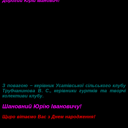
Дорогий Юрій Іванович!
Читати далі…
Вітаємо Вас з Днем народження! Бажаємо на довгі роки
залишатися сильним, здоровим, впевненим у собі
чоловіком, який твердо знає, чого хоче.
Життєвого терпіння у всьому, міцних нервів на Вашій
нелегкій посаді. Бути завжди і у всьому пебедителем!
Нехай будуть здорові і щасливі всі, хто Вам доріг.
Залишайтеся на довгі роки надійною, міцною опорою
для своєї чудової родини і для всієї громади. Радуйте
нас своєю посмішкою та хорошим настроєм.
Висловлюємо величезну подяку за підтримку у розвитку
культури нашого села!
З повагою – керівник Усатівської сільського клубу
Трубчанинова В. С., керівники гуртків та творчі
колективи клубу.
Шановний Юрію Івановичу!
Щиро вітаємо Вас з Днем народження!
Бажаємо, щоб на вашому життєвому шляху вірними