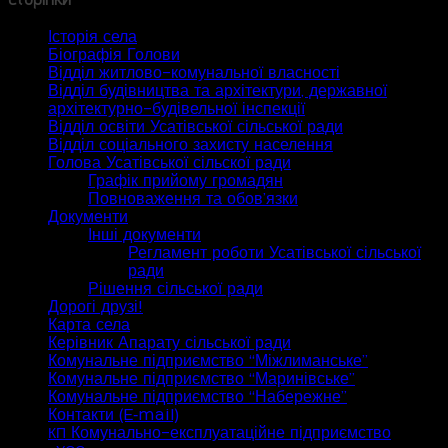
Історія села
Біографія Голови
Відділ житлово-комунальної власності
Відділ будівництва та архітектури, державної
архітектурно-будівельної інспекції
Відділ освіти Усатівської сільської ради
Відділ соціального захисту населення
Голова Усатівської сільскої ради
Графік прийому громадян
Повноваження та обов’язки
Документи
Інші документи
Регламент роботи Усатівської сільської
ради
Рішення сільської ради
Дорогі друзі!
Карта села
Керівник Апарату сільської ради
Комунальне підприємство “Міжлиманське”
Комунальне підприємство “Маринівське”
Комунальне підприємство “Набережне”
Контакти (E‑mail)
Комунально-експлуатаційне підприємство
КП