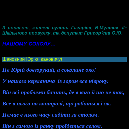
Бажаємо Вам стійкості і терпіння, удосконалення і
розуміння, витривалості і здоровя, незамінності сил у
Вашій нелегуій роботі. Залишайтесь таким же мудрим і
шанованим управителем. Ми Вас дуже цінуємо!
З повагою, жителі вулиць Гагаріна, В.Мултих, ІІ-
Шкільного провулку, та депутат Григор‘єва О.Ю.
…
НАШОМУ
СОКОЛУ
Читати вірш…
Шановний Юрію Івановичу!
Не Юрій довгорукий, а соколине око!
У нашого керманича із зором все нівроку.
Він всі проблеми бачить, де в кого й шо не так,
Все в нього на контролі, що робиться і як.
Немає в нього часу сидіти за столом.
Він з самого із ранку проїдеться селом.