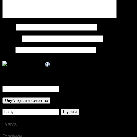
Ім'я
*
Email
*
Сайт
CAPTCHA Code
*
Пошук:
Events
Сторінки