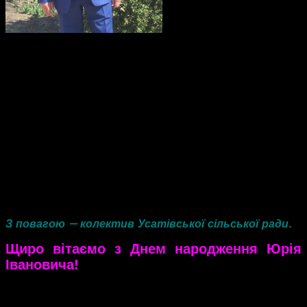
Не кожному дано бути
хорошим начальником, але нашому колективу з Вами
дуже пощастило! У вас справжній талант – бути
професіоналом своєї справи.
Усім колективом ми вітаємо Вас з Днем народження!
Бажаємо завжди залишатися цілеспрямованим,
тактовним, життєрадісним і креативним, уважним, такою
людиною, яка вміє передбачати всі ситуації на два кроки
вперед. Ми бажаємо Вам успіхів в усіх починаннях та
кар’єрного росту, сімейного благополуччя та звичайного
людського щастя. Нехай Ваше особисте життя надихає
Вас на нові звершення в роботі, а праця стимулює до
добробуту і комфорту у Вашому будинку та рідному,
ввіреному Вам селі!
З повагою — колектив Усатівської сільської ради.
Щиро вітаємо з Днем народження Юрія
Івановича!
Читати далі…