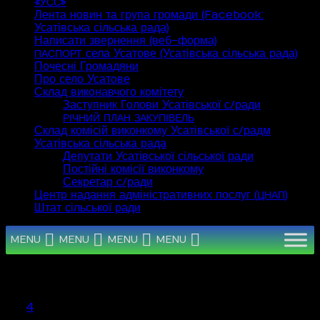
«
»
УСС
Лента новин та група громади (Facebook:
Усатівська сільська рада)
Написати звернення (веб-форма)
села Усатове (Усатівська сільська рада)
ПАСПОРТ
Почесні Громадяни
Про село Усатове
Склад виконавчого комітету
Заступник Голови Усатівської с/ради
РІЧНИЙ
ПЛАН
ЗАКУПІВЕЛЬ
Склад комісій виконкому Усатівської с/радм
Усатівська сільська рада
Депутати Усатівської сільської ради
Постійні комісії виконкому
Секретар с/ради
Центр надання адміністративних послуг (
)
ЦНАП
Штат сільської ради
MENU
MENU
MENU
MENU
Серпень 2026
Пн
Вт
Ср
Чт
Пт
Сб
Нд
1
2
3
4
5
6
7
8
9