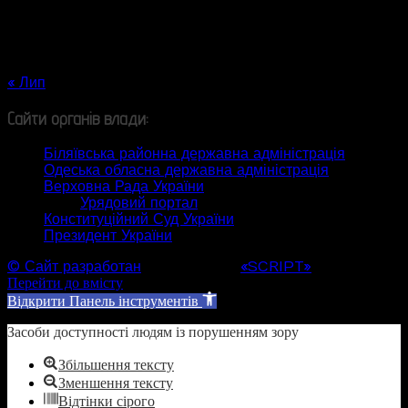
10
11
12
13
14
15
16
17
18
19
20
21
22
23
24
25
26
27
28
29
30
31
« Лип
Сайти органів влади:
Біляївська районна державна адміністрація
Одеська обласна державна адміністрація
Верховна Рада України
Урядовий портал
Конституційний Суд України
Президент України
© Сайт разработан
Web студией
«SCRIPT»
Перейти до вмісту
Відкрити Панель інструментів
Засоби доступності людям із порушенням зору
Збільшення тексту
Зменшення тексту
Відтінки сірого