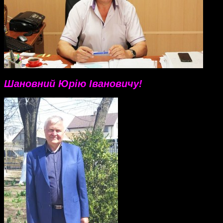
Шановний Юрію Івановичу!