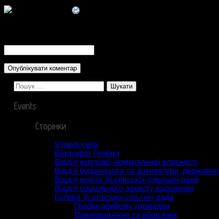
CAPTCHA Code
*
Пошук:
Events
Сторінки
Історія села
Біографія Голови
Відділ житлово-комунальної власності
Відділ будівництва та архітектури, державної
Відділ освіти Усатівської сільської ради
Відділ соціального захисту населення
Голова Усатівської сільскої ради
Графік прийому громадян
Повноваження та обов’язки