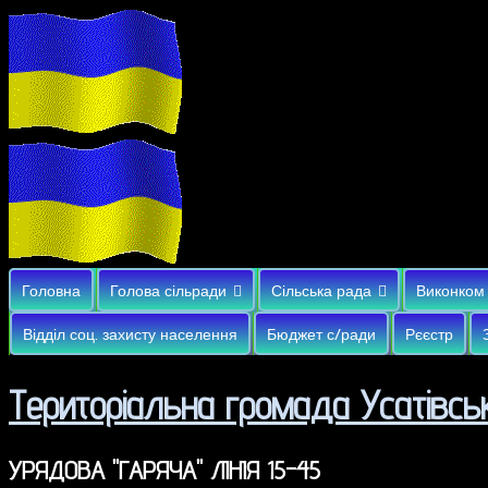
Головна
Голова сільради
Сільська рада
Виконком
Відділ соц. захисту населення
Бюджет с/ради
Рєєстр
Територіальна громада Усатівськ
УРЯДОВА "ГАРЯЧА" ЛІНІЯ 15-45