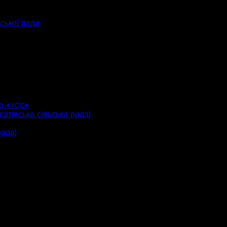
ьської ради
о «
»
УСС
атівська сільська рада)
рада)