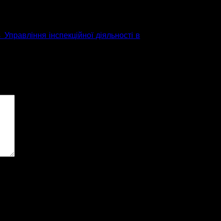
 Управління інспекційної діяльності в
ові поля позначені
*