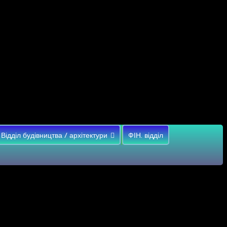
Відділ будівництва / архітектури
ФІН. відділ