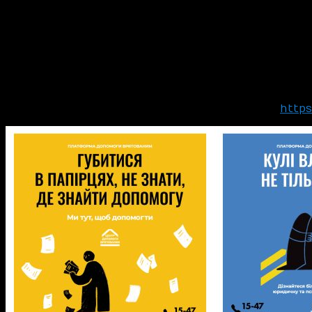
допомоги до психологічної або правової допомоги.
Центри створені за ініціативи Уряду України у партнерств
народонаселення в Україні.
У Центрах усі, хто постраждали від війни можуть отрима
підтримку психологів, соціальних працівників,
юристів, а ще – інформацію про медичну чи гуманітарну д
областях тощо. Також у Центрах є фахівці, які
вміють працювати з тими, хто постраждав від сексуального
допомога надається безкоштовно та конфіденційно
https