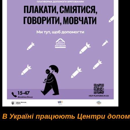
В Україні працюють Центри допо
Центри безкоштовно надають комплексну підтримку з різни