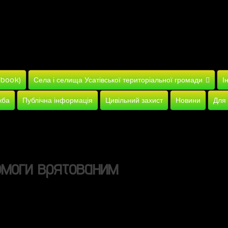
ebook)
Села і селища Усатівської територіальної громади
І
жба
Публічна інформація
Цивільний захист
Новини
Для
омоги врятованим