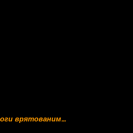
моги врятованим…
х питань: від розміщення та гуманітарної