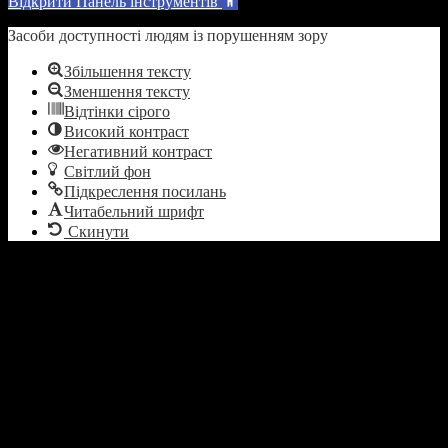
Відкрити Панель інструментів
Засоби доступності людям із порушенням зору
Збільшення тексту
Зменшення тексту
Відтінки сірого
Високий контраст
Негативний контраст
Світлий фон
Підкреслення посилань
Читабельний шрифт
Скинути