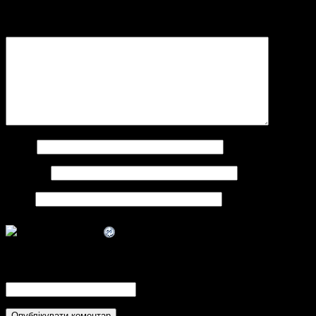
Обов’язкові поля позначені
*
Коментар
*
Ім'я
*
Email
*
Сайт
CAPTCHA Code
*