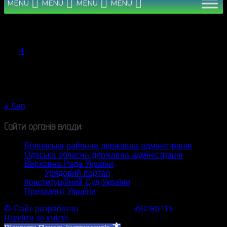
MENU
MENU
MENU
MENU
Серпень 2026
Пн
Вт
Ср
Чт
Пт
Сб
Нд
1
2
3
4
5
6
7
8
9
10
11
12
13
14
15
16
17
18
19
20
21
22
23
24
25
26
27
28
29
30
31
« Лип
Сайти органів влади:
Біляївська районна державна адміністрація
Одеська обласна державна адміністрація
Верховна Рада України
Урядовий портал
Конституційний Суд України
Президент України
© Сайт разработан
Web студией
«SCRIPT»
Перейти до вмісту