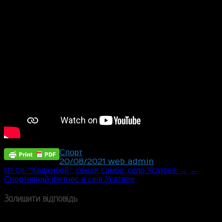
Спорт
20/08/2021
web_admin
Post
. “Хаджибей”, секція самбо; село Усатове →
←
КП
СК
Спортивний фитнес в селі Усатове
navigation
Залишити відповідь
Ваша e-mail адреса не оприлюднюватиметься.