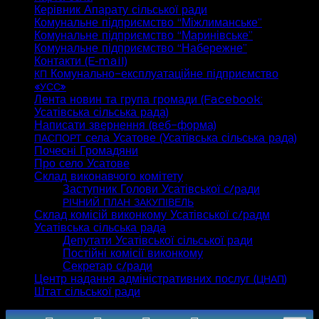
Керівник Апарату сільської ради
Комунальне підприємство “Міжлиманське”
Комунальне підприємство “Маринівське”
Комунальне підприємство “Набережне”
Контакти (E‑mail)
Комунально-експлуатаційне підприємство
КП
«
»
УСС
Лента новин та група громади (Facebook:
Усатівська сільська рада)
Написати звернення (веб-форма)
села Усатове (Усатівська сільська рада)
ПАСПОРТ
Почесні Громадяни
Про село Усатове
Склад виконавчого комітету
Заступник Голови Усатівської с/ради
РІЧНИЙ
ПЛАН
ЗАКУПІВЕЛЬ
Склад комісій виконкому Усатівської с/радм
Усатівська сільська рада
Депутати Усатівської сільської ради
Постійні комісії виконкому
Секретар с/ради
Центр надання адміністративних послуг (
)
ЦНАП
Штат сільської ради