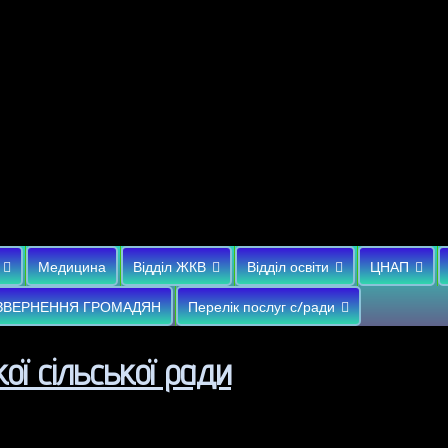
Медицина
Відділ ЖКВ
Відділ освіти
ЦНАП
ЗВЕРНЕННЯ ГРОМАДЯН
Перелік послуг с/ради
ої сільської ради