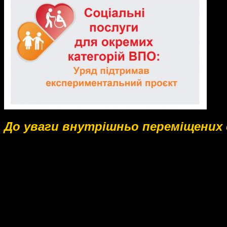
До уваги внутрішньо переміщених о
В межах реалізації експериментального проєкту з бе
базі спеціалізованого Трускавецького санаторію «Бат
Миргородського санаторію «Слава» ви маєте змогу о
- підтримане проживання;
- притулок;
- догляд стаціонарний;
- соціальну адаптацію.
Обов’язковою умовою надання соціальних послуг є на
Право на отримання соціальних послуг у межах реалі