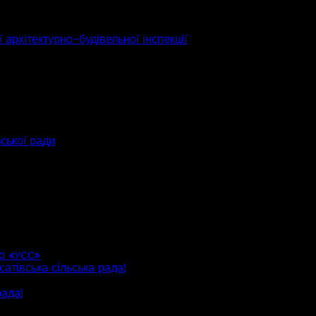
 архітектурно-будівельної інспекції
ьської ради
о «
»
УСС
атівська сільська рада)
рада)