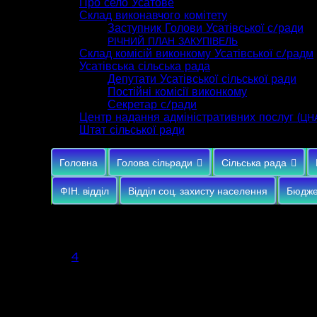
Про село Усатове
Склад виконавчого комітету
Заступник Голови Усатівської с/ради
РІЧНИЙ
ПЛАН
ЗАКУПІВЕЛЬ
Склад комісій виконкому Усатівської с/радм
Усатівська сільська рада
Депутати Усатівської сільської ради
Постійні комісії виконкому
Секретар с/ради
Центр надання адміністративних послуг (
ЦН
Штат сільської ради
Головна
Голова сільради
Сільська рада
ФІН. відділ
Відділ соц. захисту населення
Бюдже
Серпень 2026
Пн
Вт
Ср
Чт
Пт
Сб
Нд
1
2
3
4
5
6
7
8
9
10
11
12
13
14
15
16
17
18
19
20
21
22
23
24
25
26
27
28
29
30