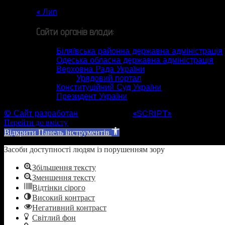
31
« Лип
Сайти органів влади:
Біляївська районна державна адміністрація
Одеська обласна державна адміністрація
Верховна Рада України
Урядовий портал
Конституційний Суд України
Президент України
© Сайт разработан
Web студией
«SCRIPT»
Перейти до вмісту
Відкрити Панель інструментів
Засоби доступності людям із порушенням зору
Збільшення тексту
Зменшення тексту
Відтінки сірого
Високий контраст
Негативний контраст
Світлий фон