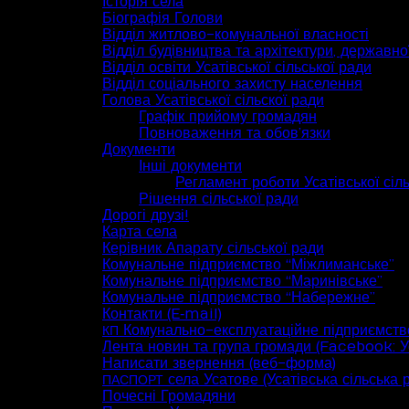
Історія села
Біографія Голови
Відділ житлово-комунальної власності
Відділ будівництва та архітектури, державної
Відділ освіти Усатівської сільської ради
Відділ соціального захисту населення
Голова Усатівської сільскої ради
Графік прийому громадян
Повноваження та обов’язки
Документи
Інші документи
Регламент роботи Усатівської сіл
Рішення сільської ради
Дорогі друзі!
Карта села
Керівник Апарату сільської ради
Комунальне підприємство “Міжлиманське”
Комунальне підприємство “Маринівське”
Комунальне підприємство “Набережне”
Контакти (E‑mail)
Комунально-експлуатаційне підприємств
КП
Лента новин та група громади (Facebook: Ус
Написати звернення (веб-форма)
села Усатове (Усатівська сільська 
ПАСПОРТ
Почесні Громадяни