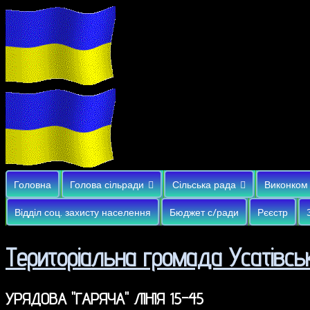
Головна
Голова сільради
Сільська рада
Виконком
Відділ соц. захисту населення
Бюджет с/ради
Рєєстр
Територіальна громада Усатівськ
УРЯДОВА "ГАРЯЧА" ЛІНІЯ 15-45