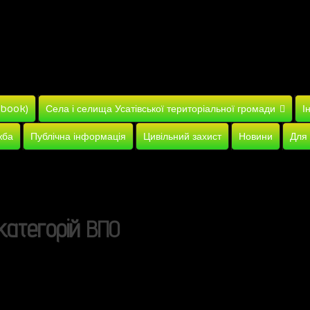
ebook)
Села і селища Усатівської територіальної громади
І
жба
Публічна інформація
Цивільний захист
Новини
Для
категорій
ВПО