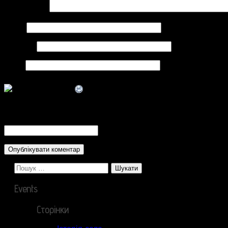
Коментар
*
Ім'я
*
Email
*
Сайт
CAPTCHA Code
*
Пошук:
Events
Сторінки