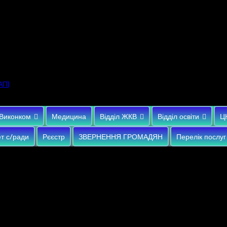
)
АП
Виконком
Медицина
Відділ ЖКВ
Відділ освіти
Ц
т с/ради
Рєєстр
ЗВЕРНЕННЯ ГРОМАДЯН
Перелік послуг