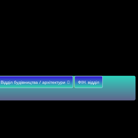
Відділ будівництва / архітектури
ФІН. відділ