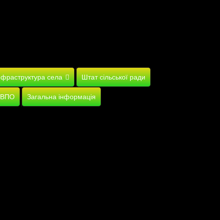
нфраструктура села
Штат сільської ради
 ВПО
Загальна інформація