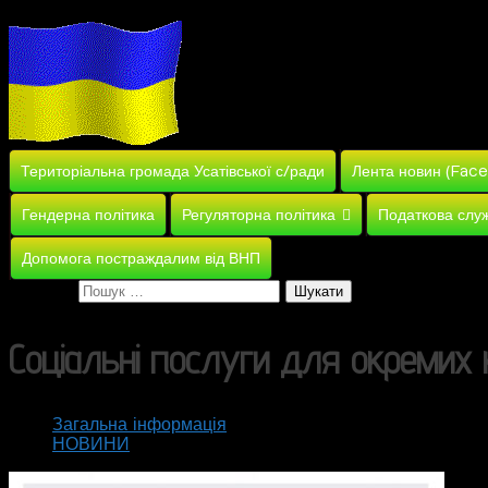
Територіальна громада Усатівської с/ради
Лента новин (Fac
Гендерна політика
Регуляторна політика
Податкова слу
Допомога постраждалим від ВНП
Пошук:
Соціальні послуги для окремих 
Загальна інформація
НОВИНИ