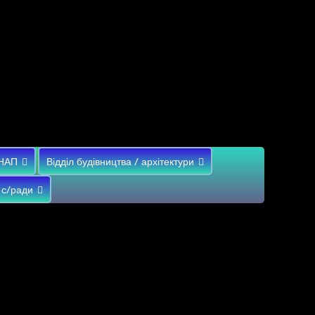
НАП
Відділ будівництва / архітектури
 с/ради