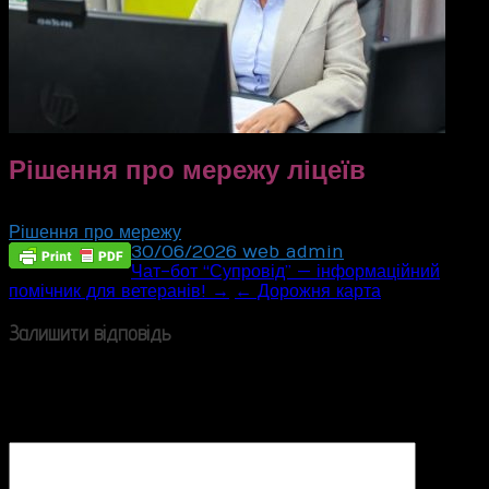
Рішення про мережу ліцеїв
Рішення про мережу
30/06/2026
web_admin
Post
Чат-бот “Супровід” — інформаційний
помічник для ветеранів! →
← Дорожня карта
navigation
Залишити відповідь
Ваша e-mail адреса не оприлюднюватиметься.
Обов’язкові поля позначені
*
Коментар
*