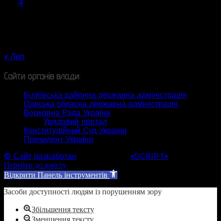
3
4
5
6
7
8
9
10
11
12
13
14
15
16
17
18
19
20
21
22
23
24
25
26
27
28
29
30
31
« Лип
Сайти органів влади:
Біляївська районна державна адміністрація
Одеська обласна державна адміністрація
Верховна Рада України
Урядовий портал
Конституційний Суд України
Президент України
© Сайт разработан
Web студией
«SCRIPT»
Перейти до вмісту
Відкрити Панель інструментів
Засоби доступності людям із порушенням зору
Збільшення тексту
Зменшення тексту