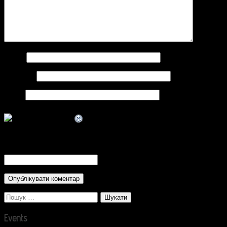
Ім'я
*
Email
*
Сайт
CAPTCHA Code
*
Пошук:
Events