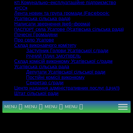
Комунально-експлуатаційне підприємство
КП
«
»
УСС
Лента новин та група громади (Facebook:
Усатівська сільська рада)
Написати звернення (веб-форма)
села Усатове (Усатівська сільська рада)
ПАСПОРТ
Почесні Громадяни
Про село Усатове
Склад виконавчого комітету
Заступник Голови Усатівської с/ради
РІЧНИЙ
ПЛАН
ЗАКУПІВЕЛЬ
Склад комісій виконкому Усатівської с/радм
Усатівська сільська рада
Депутати Усатівської сільської ради
Постійні комісії виконкому
Секретар с/ради
Центр надання адміністративних послуг (
)
ЦНАП
Штат сільської ради
MENU
MENU
MENU
MENU
Серпень 2026
Пн
Вт
Ср
Чт
Пт
Сб
Нд
1
2