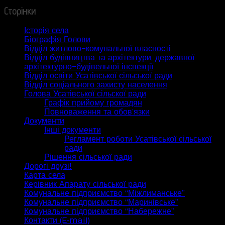
Сторінки
Історія села
Біографія Голови
Відділ житлово-комунальної власності
Відділ будівництва та архітектури, державної
архітектурно-будівельної інспекції
Відділ освіти Усатівської сільської ради
Відділ соціального захисту населення
Голова Усатівської сільскої ради
Графік прийому громадян
Повноваження та обов’язки
Документи
Інші документи
Регламент роботи Усатівської сільської
ради
Рішення сільської ради
Дорогі друзі!
Карта села
Керівник Апарату сільської ради
Комунальне підприємство “Міжлиманське”
Комунальне підприємство “Маринівське”
Комунальне підприємство “Набережне”
Контакти (E‑mail)