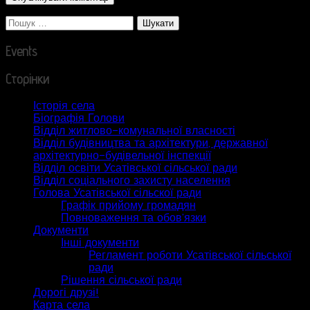
Пошук:
Events
Сторінки
Історія села
Біографія Голови
Відділ житлово-комунальної власності
Відділ будівництва та архітектури, державної
архітектурно-будівельної інспекції
Відділ освіти Усатівської сільської ради
Відділ соціального захисту населення
Голова Усатівської сільскої ради
Графік прийому громадян
Повноваження та обов’язки
Документи
Інші документи
Регламент роботи Усатівської сільської
ради
Рішення сільської ради
Дорогі друзі!
Карта села