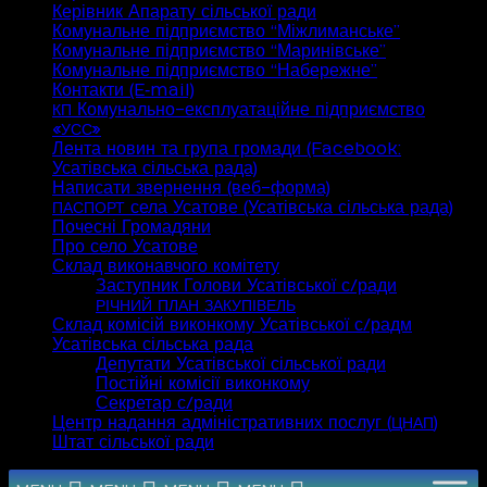
Керівник Апарату сільської ради
Комунальне підприємство “Міжлиманське”
Комунальне підприємство “Маринівське”
Комунальне підприємство “Набережне”
Контакти (E‑mail)
Комунально-експлуатаційне підприємство
КП
«
»
УСС
Лента новин та група громади (Facebook:
Усатівська сільська рада)
Написати звернення (веб-форма)
села Усатове (Усатівська сільська рада)
ПАСПОРТ
Почесні Громадяни
Про село Усатове
Склад виконавчого комітету
Заступник Голови Усатівської с/ради
РІЧНИЙ
ПЛАН
ЗАКУПІВЕЛЬ
Склад комісій виконкому Усатівської с/радм
Усатівська сільська рада
Депутати Усатівської сільської ради
Постійні комісії виконкому
Секретар с/ради
Центр надання адміністративних послуг (
)
ЦНАП
Штат сільської ради