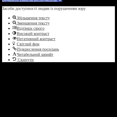
Засоби доступності людям із порушенням зору
Збільшення тексту
Зменшення тексту
Відтінки сірого
Високий контраст
Негативний контраст
Світлий фон
Підкреслення посилань
Читабельний шрифт
Скинути