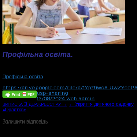
Профільна освіт
а.
Профільна освіта
https://drive.google.com/file/d/1Ypz9wcA_UwZYce
usp=sharing
13/08/2024
web_admin
Post
З
→
← Укриття дитячого садочку
ВИПИСКА
ДЕРЖРЕЄСТРУ
«Орлятко»
navigation
Залишити відповідь
Ваша e-mail адреса не оприлюднюватиметься.