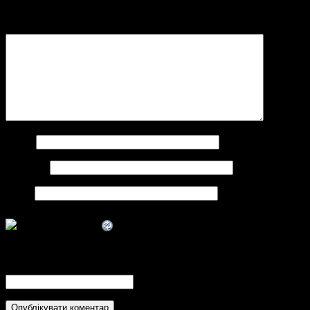
Обов’язкові поля позначені
*
Коментар
*
Ім'я
*
Email
*
Сайт
CAPTCHA Code
*