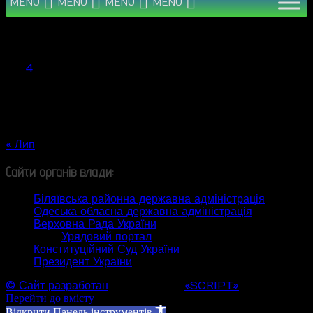
MENU
MENU
MENU
MENU
Серпень 2026
Пн
Вт
Ср
Чт
Пт
Сб
Нд
1
2
3
4
5
6
7
8
9
10
11
12
13
14
15
16
17
18
19
20
21
22
23
24
25
26
27
28
29
30
31
« Лип
Сайти органів влади:
Біляївська районна державна адміністрація
Одеська обласна державна адміністрація
Верховна Рада України
Урядовий портал
Конституційний Суд України
Президент України
© Сайт разработан
Web студией
«SCRIPT»
Перейти до вмісту
Відкрити Панель інструментів