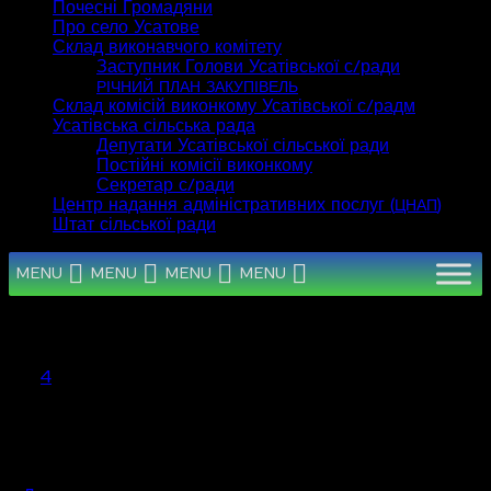
Почесні Громадяни
Про село Усатове
Склад виконавчого комітету
Заступник Голови Усатівської с/ради
РІЧНИЙ
ПЛАН
ЗАКУПІВЕЛЬ
Склад комісій виконкому Усатівської с/радм
Усатівська сільська рада
Депутати Усатівської сільської ради
Постійні комісії виконкому
Секретар с/ради
Центр надання адміністративних послуг (
)
ЦНАП
Штат сільської ради
MENU
MENU
MENU
MENU
Серпень 2026
Пн
Вт
Ср
Чт
Пт
Сб
Нд
1
2
3
4
5
6
7
8
9
10
11
12
13
14
15
16
17
18
19
20
21
22
23
24
25
26
27
28
29
30
31