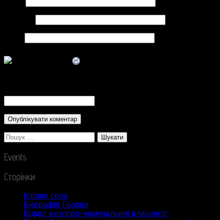
Ім'я
*
Email
*
Сайт
CAPTCHA Code
*
Пошук:
Events
Сторінки
Історія села
Біографія Голови
Відділ житлово-комунальної власності