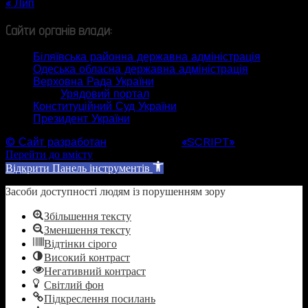
« Лип
Сайти органів влади:
Біляївська районна державна адміністрація
Одеська обласна державна адміністрація
Верховна Рада України
Урядовий портал
Конституційний Суд України
Президент України
© Сайт разработан
Web студией
«SCRIPT»
Перейти до вмісту
Відкрити Панель інструментів
Засоби доступності людям із порушенням зору
Збільшення тексту
Зменшення тексту
Відтінки сірого
Високий контраст
Негативний контраст
Світлий фон
Підкреслення посилань