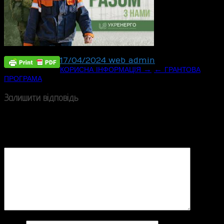
17/04/2024
web_admin
Post
→
←
КОРИСНА
ІНФОРМАЦІЯ
ГРАНТОВА
ПРОГРАМА
navigation
Залишити відповідь
Ваша e-mail адреса не оприлюднюватиметься.
Обов’язкові поля позначені
*
Коментар
*