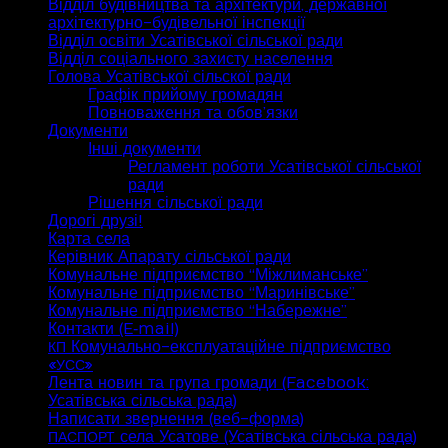
Відділ будівництва та архітектури, державної
архітектурно-будівельної інспекції
Відділ освіти Усатівської сільської ради
Відділ соціального захисту населення
Голова Усатівської сільскої ради
Графік прийому громадян
Повноваження та обов’язки
Документи
Інші документи
Регламент роботи Усатівської сільської
ради
Рішення сільської ради
Дорогі друзі!
Карта села
Керівник Апарату сільської ради
Комунальне підприємство “Міжлиманське”
Комунальне підприємство “Маринівське”
Комунальне підприємство “Набережне”
Контакти (E‑mail)
Комунально-експлуатаційне підприємство
КП
«
»
УСС
Лента новин та група громади (Facebook:
Усатівська сільська рада)
Написати звернення (веб-форма)
села Усатове (Усатівська сільська рада)
ПАСПОРТ