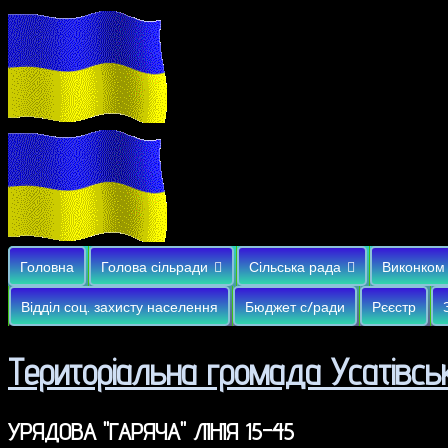
Головна
Голова сільради
Сільська рада
Виконком
Відділ соц. захисту населення
Бюджет с/ради
Рєєстр
Територіальна громада Усатівськ
УРЯДОВА "ГАРЯЧА" ЛІНІЯ 15-45