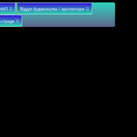
НАП
Відділ будівництва / архітектури
 с/ради