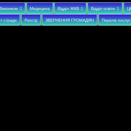
Виконком
Медицина
Відділ ЖКВ
Відділ освіти
Ц
т с/ради
Рєєстр
ЗВЕРНЕННЯ ГРОМАДЯН
Перелік послуг