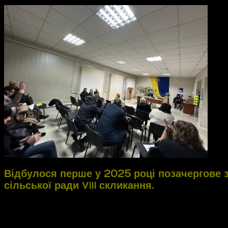
Відбулося перше у 2025 році позачергове за
сільської ради
скликання.
VIII
Депутати розглянули питання щодо внесення змін та допов
ради від 16 грудня 2024 року №
«Про бюджет Усат
3147-УІІІ
2025 рік». Також на сесії були розглянуті земельні та соці