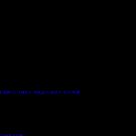
 архітектурно-будівельної інспекції
ьської ради