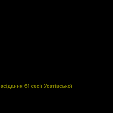
сідання 61 сесії Усатівської
нень до рішення сесії Усатівської сільської
івської сільської територіальної громади на
альні питання.