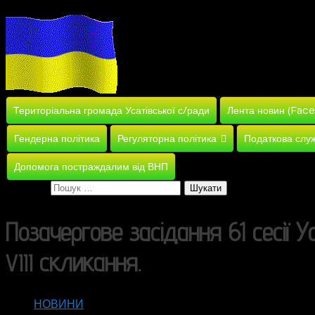
Територіальна громада Усатівської с/ради
Лента новин (Fac
Гендерна політика
Регуляторна політика
Податкова слу
Допомога постраждалим від ВНП
Пошук:
Позачергове засідання 61 сесії У
скликання.
VIII
НОВИНИ