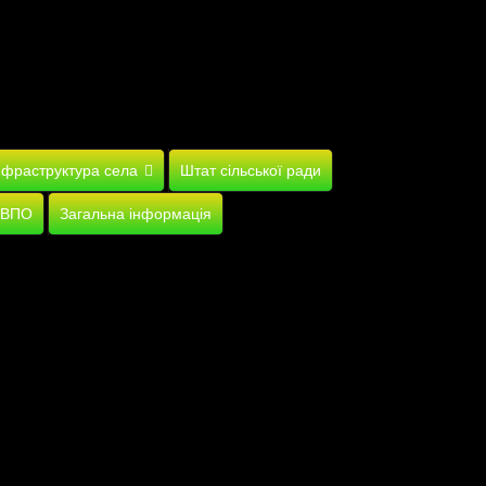
нфраструктура села
Штат сільської ради
 ВПО
Загальна інформація