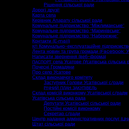
Рішення сільської ради
Дорогі друзі!
Карта села
Керівник Апарату сільської ради
Комунальне підприємство “Міжлиманське”
Комунальне підприємство “Маринівське”
Комунальне підприємство “Набережне”
Контакти (E‑mail)
Комунально-експлуатаційне підприємств
КП
Лента новин та група громади (Facebook: Ус
Написати звернення (веб-форма)
села Усатове (Усатівська сільська 
ПАСПОРТ
Почесні Громадяни
Про село Усатове
Склад виконавчого комітету
Заступник Голови Усатівської с/ради
РІЧНИЙ
ПЛАН
ЗАКУПІВЕЛЬ
Склад комісій виконкому Усатівської с/радм
Усатівська сільська рада
Депутати Усатівської сільської ради
Постійні комісії виконкому
Секретар с/ради
Центр надання адміністративних послуг (
ЦН
Штат сільської ради