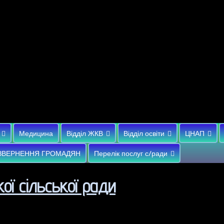
Медицина
Відділ ЖКВ
Відділ освіти
ЦНАП
ЗВЕРНЕННЯ ГРОМАДЯН
Перелік послуг с/ради
ої сільської ради