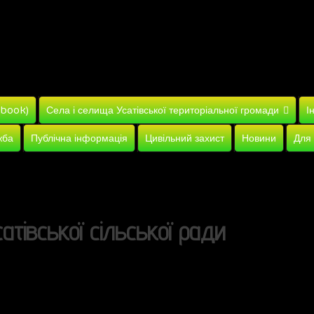
ebook)
Села і селища Усатівської територіальної громади
І
жба
Публічна інформація
Цивільний захист
Новини
Для
сатівської сільської ради