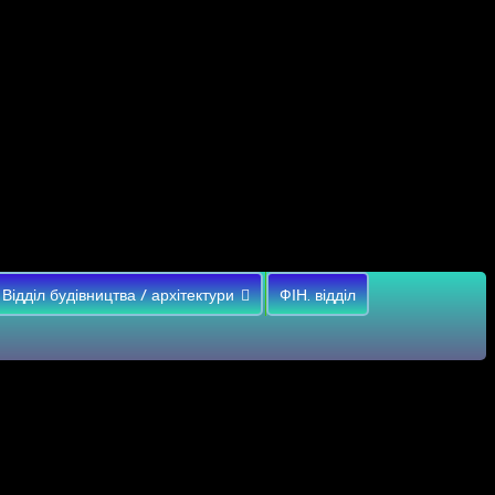
Відділ будівництва / архітектури
ФІН. відділ