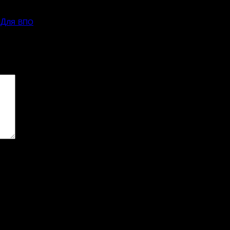
 Для
ВПО
ові поля позначені
*