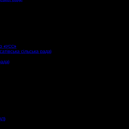
о «
»
УСС
атівська сільська рада)
рада)
)
АП