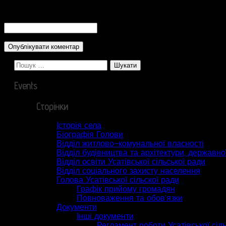
CAPTCHA Code
*
Пошук:
Events
Сторінки
Історія села
Біографія Голови
Відділ житлово-комунальної власності
Відділ будівництва та архітектури, державної
Відділ освіти Усатівської сільської ради
Відділ соціального захисту населення
Голова Усатівської сільскої ради
Графік прийому громадян
Повноваження та обов’язки
Документи
Інші документи
Регламент роботи Усатівської сіл