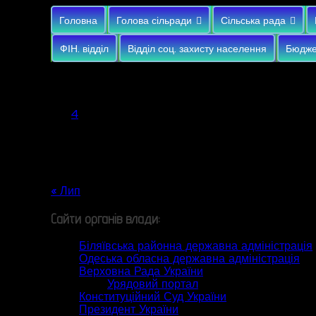
Головна
Голова сільради
Сільська рада
ФІН. відділ
Відділ соц. захисту населення
Бюдже
Серпень 2026
Пн
Вт
Ср
Чт
Пт
Сб
Нд
1
2
3
4
5
6
7
8
9
10
11
12
13
14
15
16
17
18
19
20
21
22
23
24
25
26
27
28
29
30
31
« Лип
Сайти органів влади:
Біляївська районна державна адміністрація
Одеська обласна державна адміністрація
Верховна Рада України
Урядовий портал
Конституційний Суд України
Президент України