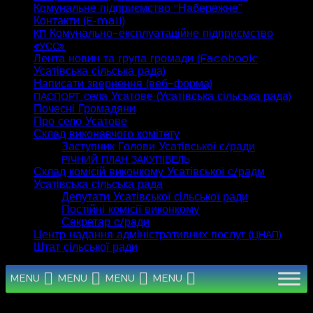
Комунальне підприємство “Набережне”
Контакти (E‑mail)
Комунально-експлуатаційне підприємство
КП
«
»
УСС
Лента новин та група громади (Facebook:
Усатівська сільська рада)
Написати звернення (веб-форма)
села Усатове (Усатівська сільська рада)
ПАСПОРТ
Почесні Громадяни
Про село Усатове
Склад виконавчого комітету
Заступник Голови Усатівської с/ради
РІЧНИЙ
ПЛАН
ЗАКУПІВЕЛЬ
Склад комісій виконкому Усатівської с/радм
Усатівська сільська рада
Депутати Усатівської сільської ради
Постійні комісії виконкому
Секретар с/ради
Центр надання адміністративних послуг (
)
ЦНАП
Штат сільської ради
MENU
MENU
MENU
MENU
Серпень 2026