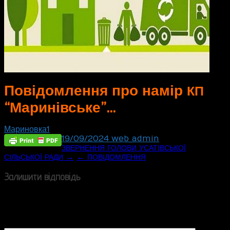
Повідомлення про намір
КП
“Маринівське”…
Мариновка1
19/09/2024
web_admin
Post
ЗВЕРНЕННЯ
ГОЛОВИ
УСАТІВСЬКОЇ
→
←
СІЛЬСЬКОЇ
РАДИ
ПОВІДОМЛЕННЯ
navigation
Залишити відповідь
Ваша e-mail адреса не оприлюднюватиметься.
Обов’язкові поля позначені
*
Коментар
*