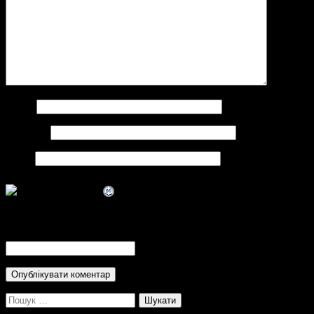
Ім'я
*
Email
*
Сайт
CAPTCHA Code
*
Пошук: