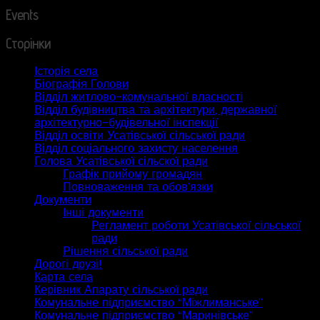
Events
Сторінки
Історія села
Біографія Голови
Відділ житлово-комунальної власності
Відділ будівництва та архітектури, державної
архітектурно-будівельної інспекції
Відділ освіти Усатівської сільської ради
Відділ соціального захисту населення
Голова Усатівської сільскої ради
Графік прийому громадян
Повноваження та обов’язки
Документи
Інші документи
Регламент роботи Усатівської сільської
ради
Рішення сільської ради
Дорогі друзі!
Карта села
Керівник Апарату сільської ради
Комунальне підприємство “Міжлиманське”
Комунальне підприємство “Маринівське”