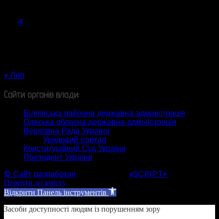
Пн
Вт
Ср
Чт
Пт
Сб
Нд
1
2
3
4
5
6
7
8
9
10
11
12
13
14
15
16
17
18
19
20
21
22
23
24
25
26
27
28
29
30
31
« Лип
Сайти органів влади:
Біляївська районна державна адміністрація
Одеська обласна державна адміністрація
Верховна Рада України
Урядовий портал
Конституційний Суд України
Президент України
© Сайт разработан
Web студией
«SCRIPT»
Перейти до вмісту
Відкрити Панель інструментів
Засоби доступності людям із порушенням зору