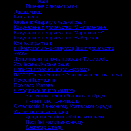
ради
Рішення сільської ради
Дорогі друзі!
Карта села
Керівник Апарату сільської ради
Комунальне підприємство “Міжлиманське”
Комунальне підприємство “Маринівське”
Комунальне підприємство “Набережне”
Контакти (E‑mail)
Комунально-експлуатаційне підприємство
КП
«
»
УСС
Лента новин та група громади (Facebook:
Усатівська сільська рада)
Написати звернення (веб-форма)
села Усатове (Усатівська сільська рада)
ПАСПОРТ
Почесні Громадяни
Про село Усатове
Склад виконавчого комітету
Заступник Голови Усатівської с/ради
РІЧНИЙ
ПЛАН
ЗАКУПІВЕЛЬ
Склад комісій виконкому Усатівської с/радм
Усатівська сільська рада
Депутати Усатівської сільської ради
Постійні комісії виконкому
Секретар с/ради