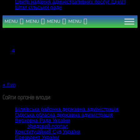
Центр надання адміністративних послуг (
)
ЦНАП
Штат сільської ради
MENU
MENU
MENU
MENU
Серпень 2026
Пн
Вт
Ср
Чт
Пт
Сб
Нд
1
2
3
4
5
6
7
8
9
10
11
12
13
14
15
16
17
18
19
20
21
22
23
24
25
26
27
28
29
30
31
« Лип
Сайти органів влади:
Біляївська районна державна адміністрація
Одеська обласна державна адміністрація
Верховна Рада України
Урядовий портал
Конституційний Суд України
Президент України