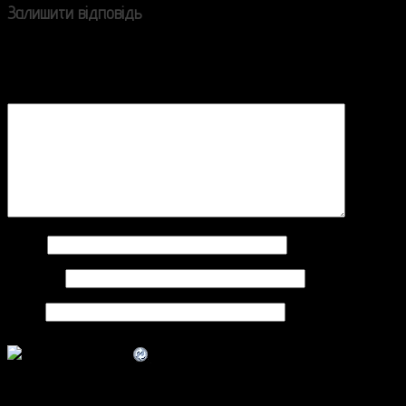
Залишити відповідь
Ваша e-mail адреса не оприлюднюватиметься.
Обов’язкові поля позначені
*
Коментар
*
Ім'я
*
Email
*
Сайт