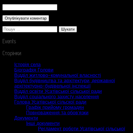
CAPTCHA Code
*
Пошук:
Events
Сторінки
Історія села
Біографія Голови
Відділ житлово-комунальної власності
Відділ будівництва та архітектури, державної
архітектурно-будівельної інспекції
Відділ освіти Усатівської сільської ради
Відділ соціального захисту населення
Голова Усатівської сільскої ради
Графік прийому громадян
Повноваження та обов’язки
Документи
Інші документи
Регламент роботи Усатівської сільської