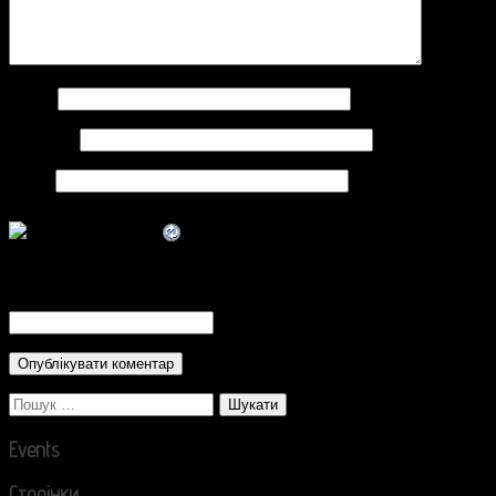
Ім'я
*
Email
*
Сайт
CAPTCHA Code
*
Пошук:
Events
Сторінки