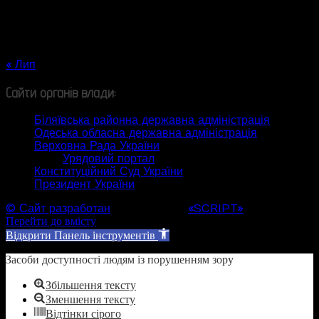
10
11
12
13
14
15
16
17
18
19
20
21
22
23
24
25
26
27
28
29
30
31
« Лип
Сайти органів влади:
Біляївська районна державна адміністрація
Одеська обласна державна адміністрація
Верховна Рада України
Урядовий портал
Конституційний Суд України
Президент України
© Сайт разработан
Web студией
«SCRIPT»
Перейти до вмісту
Відкрити Панель інструментів
Засоби доступності людям із порушенням зору
Збільшення тексту
Зменшення тексту
Відтінки сірого