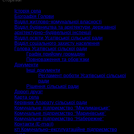
Історія села
Біографія Голови
Відділ житлово-комунальної власності
Відділ будівництва та архітектури, державної
архітектурно-будівельної інспекції
Відділ освіти Усатівської сільської ради
Відділ соціального захисту населення
Голова Усатівської сільскої ради
Графік прийому громадян
Повноваження та обов’язки
Документи
Інші документи
Регламент роботи Усатівської сільської
ради
Рішення сільської ради
Дорогі друзі!
Карта села
Керівник Апарату сільської ради
Комунальне підприємство “Міжлиманське”
Комунальне підприємство “Маринівське”
Комунальне підприємство “Набережне”
Контакти (E‑mail)
Комунально-експлуатаційне підприємство
КП