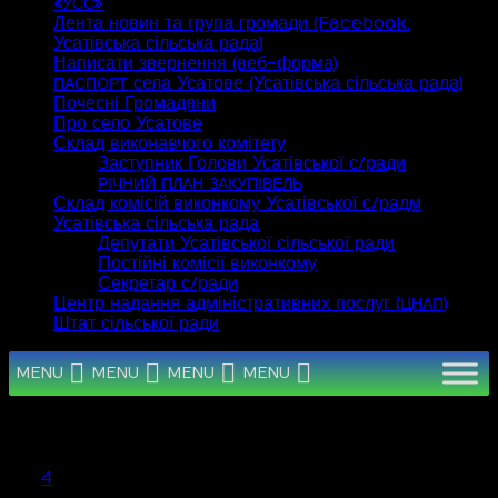
«
»
УСС
Лента новин та група громади (Facebook:
Усатівська сільська рада)
Написати звернення (веб-форма)
села Усатове (Усатівська сільська рада)
ПАСПОРТ
Почесні Громадяни
Про село Усатове
Склад виконавчого комітету
Заступник Голови Усатівської с/ради
РІЧНИЙ
ПЛАН
ЗАКУПІВЕЛЬ
Склад комісій виконкому Усатівської с/радм
Усатівська сільська рада
Депутати Усатівської сільської ради
Постійні комісії виконкому
Секретар с/ради
Центр надання адміністративних послуг (
)
ЦНАП
Штат сільської ради
MENU
MENU
MENU
MENU
Серпень 2026
Пн
Вт
Ср
Чт
Пт
Сб
Нд
1
2
3
4
5
6
7
8
9