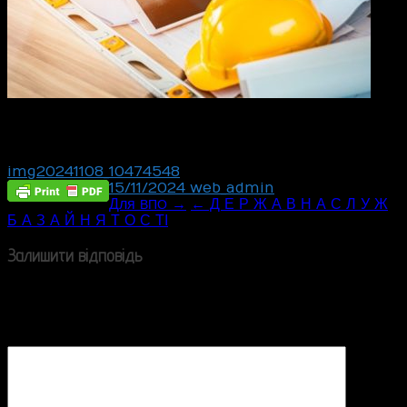
ДІЯЛЬНІСTb,
ПOBIДOMЛEHHHЯ
ПРO
ПЛАНОВАНУ
ЯKА
ПiДЛЯГАЄ
ДОBKiЛЛЯ
OЦІНЦІ
BПЛИВУ
HА
img20241108_10474548
15/11/2024
web_admin
Post
Для
→
← Д Е Р Ж А В Н А С Л У Ж
ВПО
Б А З А Й Н Я Т О С Т І
navigation
Залишити відповідь
Ваша e-mail адреса не оприлюднюватиметься.
Обов’язкові поля позначені
*
Коментар
*