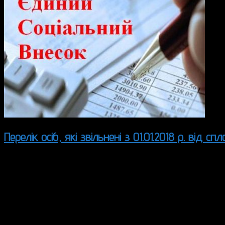
Перелік осіб, які звільнені з 01.01.2018 р. від сп
З метою уникнення неоднозначного тлумачення норм 
Пенсійний фонд листом від 05.12.2017 № 38450/03–1
01.01.2018 року від сплати
.
ЄСВ
Про це повідомили податківці у листі від 19.01.2018 р. 
Отже, згідно з роз’ясненням
,
з 1 січня 2018 рок
ПФУ
підприємці, в тому числі ті, які обрали спро