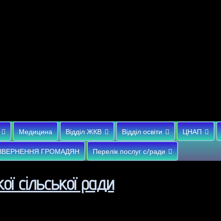
Медицина
Відділ ЖКВ
Відділ освіти
ЦНАП
ЗВЕРНЕННЯ ГРОМАДЯН
Перелік послуг с/ради
ої сільської ради