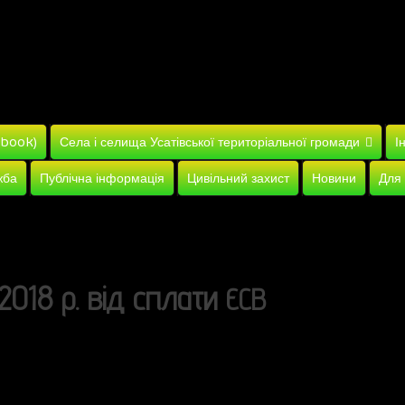
ebook)
Села і селища Усатівської територіальної громади
І
жба
Публічна інформація
Цивільний захист
Новини
Для
1.2018 р. від сплати
ЄСВ