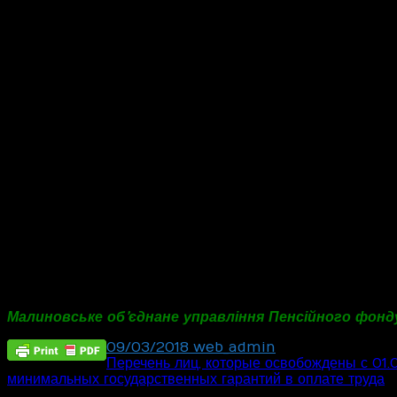
фермерського господарства, які:
отримують пенсію за віком (у тому числі на пільг
третьою статті 114, пунктом 2 розділу
Закону № 10
XV
отримують дострокову пенсію (у тому числі на пі
статті 115, пунктом 7–2 розділу
Закону № 1058);
XV
отримують пенсію зі зниженням пенсійного віку (у
статтею 55 Закону №
);
796-ХІІ
є особами з інвалідністю, незалежно від отримання п
досягли віку, встановленого статтею 26 Закону № 10
або соціальну допомогу (незалежно від виду пенсії).
Зазначена пільга не поширюватиметься на осіб, які 
у зв’язку з втратою годувальника та не досягли віку
за вислугу років та не досягли віку, встановленого 
Дія частини четвертої статті 4 Закону № 2464 також не 
професійну діяльність.
Малиновське об’єднане управління Пенсійного фонду 
09/03/2018
web_admin
Post
Перечень лиц, которые освобождены с 01.0
минимальных государственных гарантий в оплате труда