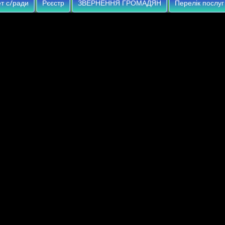
т с/ради
Рєєстр
ЗВЕРНЕННЯ ГРОМАДЯН
Перелік послуг