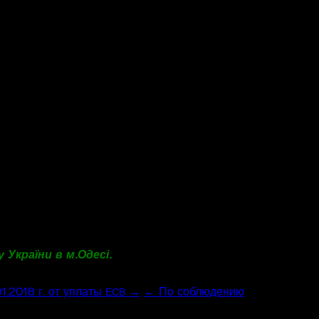
ових умовах (передбачені частинами другою та
58);
льгових умовах (передбачені частиною п’ятою
 тому числі на пільгових умовах (передбачені
енсії або соціальної допомоги;
58, та отримують відповідно до закону пенсію
отримають пенсію:
, встановленого статтею 26 Закону № 1058;
статтею 26 Закону № 1058.
поширюється на осіб, які провадять незалежну
України в м. Одесі.
1.2018 г. от уплаты
→
← По соблюдению
ЕСВ