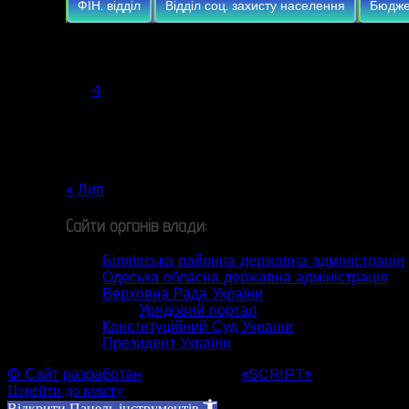
ФІН. відділ
Відділ соц. захисту населення
Бюдже
Серпень 2026
Пн
Вт
Ср
Чт
Пт
Сб
Нд
1
2
3
4
5
6
7
8
9
10
11
12
13
14
15
16
17
18
19
20
21
22
23
24
25
26
27
28
29
30
31
« Лип
Сайти органів влади:
Біляївська районна державна адміністрація
Одеська обласна державна адміністрація
Верховна Рада України
Урядовий портал
Конституційний Суд України
Президент України
© Сайт разработан
Web студией
«SCRIPT»
Перейти до вмісту
Відкрити Панель інструментів