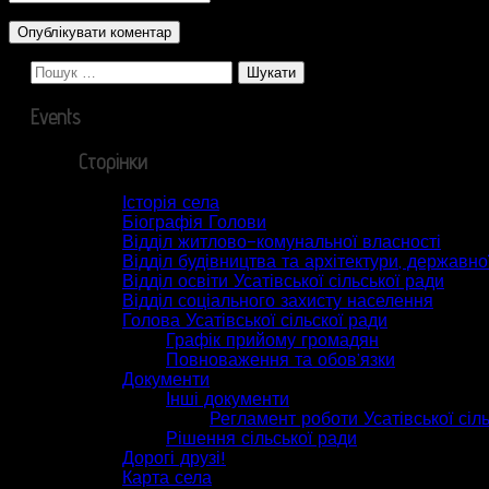
Пошук:
Events
Сторінки
Історія села
Біографія Голови
Відділ житлово-комунальної власності
Відділ будівництва та архітектури, державної
Відділ освіти Усатівської сільської ради
Відділ соціального захисту населення
Голова Усатівської сільскої ради
Графік прийому громадян
Повноваження та обов’язки
Документи
Інші документи
Регламент роботи Усатівської сіл
Рішення сільської ради
Дорогі друзі!
Карта села