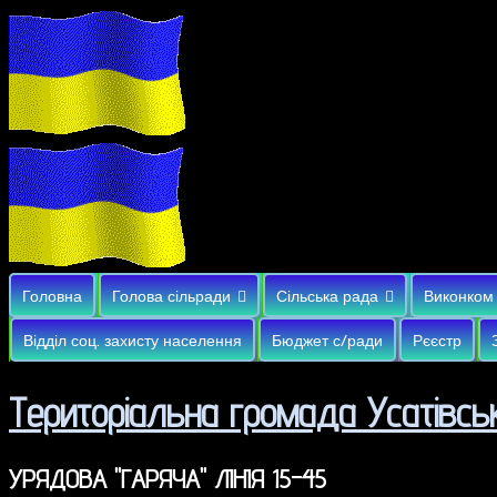
Головна
Голова сільради
Сільська рада
Виконком
Відділ соц. захисту населення
Бюджет с/ради
Рєєстр
Територіальна громада Усатівськ
УРЯДОВА "ГАРЯЧА" ЛІНІЯ 15-45