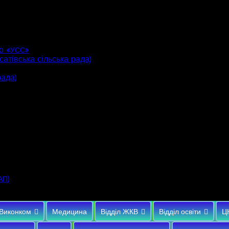
о «
»
УСС
атівська сільська рада)
рада)
)
АП
Виконком
Медицина
Відділ ЖКВ
Відділ освіти
Ц