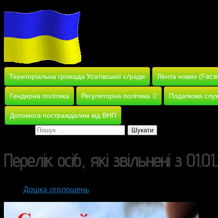
Територіальна громада Усатівської с/ради
Лента новин (Fac
Гендерна політика
Регуляторна політика
Податкова слу
Допомога постраждалим від ВНП
Пошук:
Перелік осіб, які звільнені з 01.0
Дошка оголошень