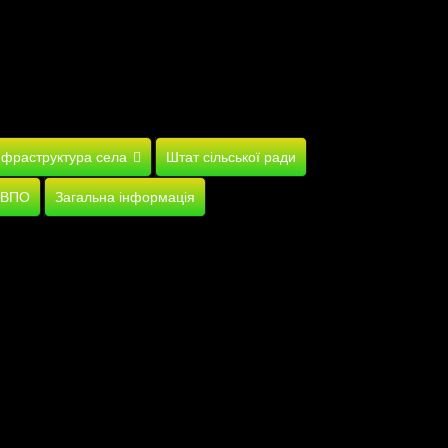
нфраструктура села
Штат сільської ради
 ВПО
Загальна інформація