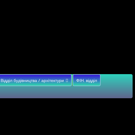
Відділ будівництва / архітектури
ФІН. відділ