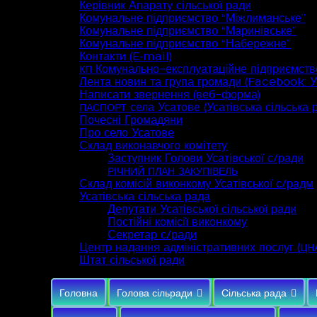
Керівник Апарату сільської ради
Комунальне підприємство “Міжлиманське”
Комунальне підприємство “Маринівське”
Комунальне підприємство “Набережне”
Контакти (E‑mail)
Комунально-експлуатаційне підприємств
КП
Лента новин та група громади (Facebook: Ус
Написати звернення (веб-форма)
села Усатове (Усатівська сільська 
ПАСПОРТ
Почесні Громадяни
Про село Усатове
Склад виконавчого комітету
Заступник Голови Усатівської с/ради
РІЧНИЙ
ПЛАН
ЗАКУПІВЕЛЬ
Склад комісій виконкому Усатівської с/радм
Усатівська сільська рада
Депутати Усатівської сільської ради
Постійні комісії виконкому
Секретар с/ради
Центр надання адміністративних послуг (
ЦН
Штат сільської ради
Головна
Голова сільради
Сільська рада