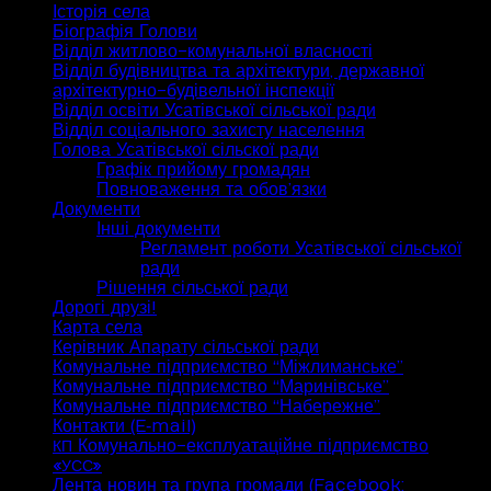
Історія села
Біографія Голови
Відділ житлово-комунальної власності
Відділ будівництва та архітектури, державної
архітектурно-будівельної інспекції
Відділ освіти Усатівської сільської ради
Відділ соціального захисту населення
Голова Усатівської сільскої ради
Графік прийому громадян
Повноваження та обов’язки
Документи
Інші документи
Регламент роботи Усатівської сільської
ради
Рішення сільської ради
Дорогі друзі!
Карта села
Керівник Апарату сільської ради
Комунальне підприємство “Міжлиманське”
Комунальне підприємство “Маринівське”
Комунальне підприємство “Набережне”
Контакти (E‑mail)
Комунально-експлуатаційне підприємство
КП
«
»
УСС
Лента новин та група громади (Facebook: