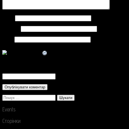
Ім'я
*
Email
*
Сайт
CAPTCHA Code
*
Пошук:
Events
Сторінки