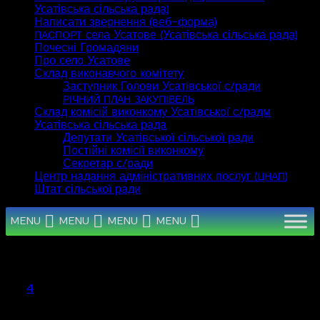
Усатівська сільська рада)
Написати звернення (веб-форма)
села Усатове (Усатівська сільська рада)
ПАСПОРТ
Почесні Громадяни
Про село Усатове
Склад виконавчого комітету
Заступник Голови Усатівської с/ради
РІЧНИЙ
ПЛАН
ЗАКУПІВЕЛЬ
Склад комісій виконкому Усатівської с/радм
Усатівська сільська рада
Депутати Усатівської сільської ради
Постійні комісії виконкому
Секретар с/ради
Центр надання адміністративних послуг (
)
ЦНАП
Штат сільської ради
MENU
MENU
MENU
MENU
Серпень 2026
Пн
Вт
Ср
Чт
Пт
Сб
Нд
1
2
3
4
5
6
7
8
9
10
11
12
13
14
15
16