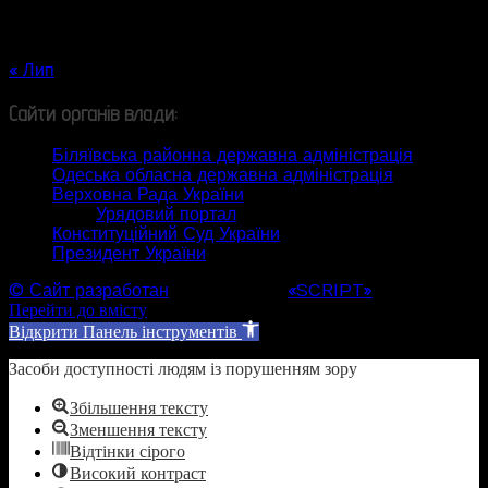
17
18
19
20
21
22
23
24
25
26
27
28
29
30
31
« Лип
Сайти органів влади:
Біляївська районна державна адміністрація
Одеська обласна державна адміністрація
Верховна Рада України
Урядовий портал
Конституційний Суд України
Президент України
© Сайт разработан
Web студией
«SCRIPT»
Перейти до вмісту
Відкрити Панель інструментів
Засоби доступності людям із порушенням зору
Збільшення тексту
Зменшення тексту
Відтінки сірого
Високий контраст