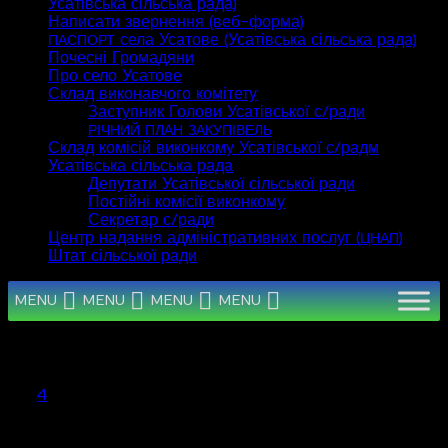
Усатівська сільська рада)
Написати звернення (веб-форма)
села Усатове (Усатівська сільська рада)
ПАСПОРТ
Почесні Громадяни
Про село Усатове
Склад виконавчого комітету
Заступник Голови Усатівської с/ради
РІЧНИЙ
ПЛАН
ЗАКУПІВЕЛЬ
Склад комісій виконкому Усатівської с/радм
Усатівська сільська рада
Депутати Усатівської сільської ради
Постійні комісії виконкому
Секретар с/ради
Центр надання адміністративних послуг (
)
ЦНАП
Штат сільської ради
MENU
MENU
MENU
MENU
Серпень 2026
Пн
Вт
Ср
Чт
Пт
Сб
Нд
1
2
3
4
5
6
7
8
9
10
11
12
13
14
15
16
17
18
19
20
21
22
23