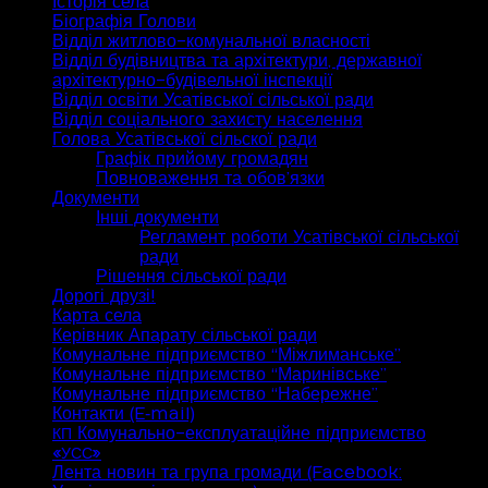
Історія села
Біографія Голови
Відділ житлово-комунальної власності
Відділ будівництва та архітектури, державної
архітектурно-будівельної інспекції
Відділ освіти Усатівської сільської ради
Відділ соціального захисту населення
Голова Усатівської сільскої ради
Графік прийому громадян
Повноваження та обов’язки
Документи
Інші документи
Регламент роботи Усатівської сільської
ради
Рішення сільської ради
Дорогі друзі!
Карта села
Керівник Апарату сільської ради
Комунальне підприємство “Міжлиманське”
Комунальне підприємство “Маринівське”
Комунальне підприємство “Набережне”
Контакти (E‑mail)
Комунально-експлуатаційне підприємство
КП
«
»
УСС
Лента новин та група громади (Facebook: