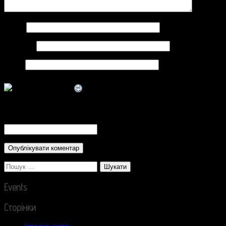
Ім'я
*
Email
*
Сайт
CAPTCHA Code
*
Пошук:
Events
Сторінки