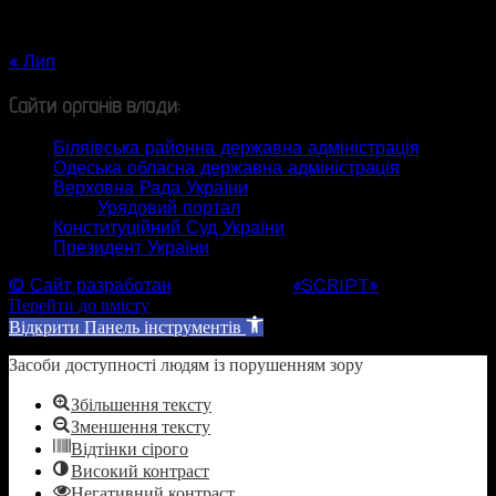
24
25
26
27
28
29
30
31
« Лип
Сайти органів влади:
Біляївська районна державна адміністрація
Одеська обласна державна адміністрація
Верховна Рада України
Урядовий портал
Конституційний Суд України
Президент України
© Сайт разработан
Web студией
«SCRIPT»
Перейти до вмісту
Відкрити Панель інструментів
Засоби доступності людям із порушенням зору
Збільшення тексту
Зменшення тексту
Відтінки сірого
Високий контраст
Негативний контраст