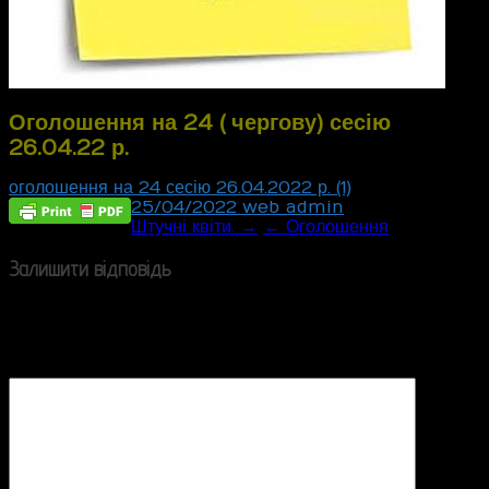
Оголошення на 24 ( чергову) сесію
26.04.22 р.
оголошення на 24 сесію 26.04.2022 р. (1)
25/04/2022
web_admin
Post
Штучні квіти. →
← Оголошення
navigation
Залишити відповідь
Ваша e-mail адреса не оприлюднюватиметься.
Обов’язкові поля позначені
*
Коментар
*