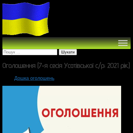
Пошук:
Оголошення (7‑я сесія Усатівської c/р; 2021 рік.)
Дошка оголошень