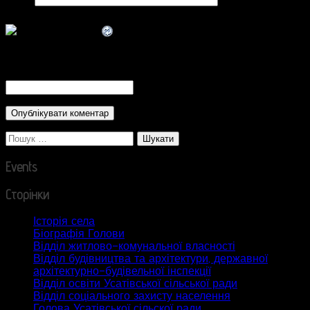
CAPTCHA Code
*
Пошук:
Events
Сторінки
Історія села
Біографія Голови
Відділ житлово-комунальної власності
Відділ будівництва та архітектури, державної
архітектурно-будівельної інспекції
Відділ освіти Усатівської сільської ради
Відділ соціального захисту населення
Голова Усатівської сільскої ради