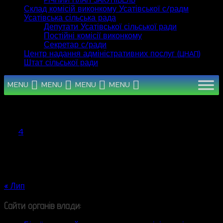
РІЧНИЙ
ПЛАН
ЗАКУПІВЕЛЬ
Склад комісій виконкому Усатівської с/радм
Усатівська сільська рада
Депутати Усатівської сільської ради
Постійні комісії виконкому
Секретар с/ради
Центр надання адміністративних послуг (
)
ЦНАП
Штат сільської ради
MENU
MENU
MENU
MENU
Серпень 2026
Пн
Вт
Ср
Чт
Пт
Сб
Нд
1
2
3
4
5
6
7
8
9
10
11
12
13
14
15
16
17
18
19
20
21
22
23
24
25
26
27
28
29
30
31
« Лип
Сайти органів влади: