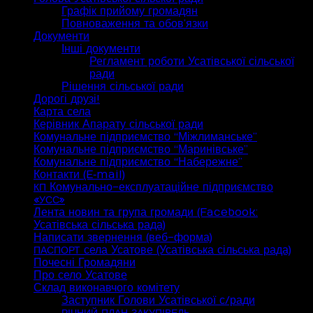
Графік прийому громадян
Повноваження та обов’язки
Документи
Інші документи
Регламент роботи Усатівської сільської
ради
Рішення сільської ради
Дорогі друзі!
Карта села
Керівник Апарату сільської ради
Комунальне підприємство “Міжлиманське”
Комунальне підприємство “Маринівське”
Комунальне підприємство “Набережне”
Контакти (E‑mail)
Комунально-експлуатаційне підприємство
КП
«
»
УСС
Лента новин та група громади (Facebook:
Усатівська сільська рада)
Написати звернення (веб-форма)
села Усатове (Усатівська сільська рада)
ПАСПОРТ
Почесні Громадяни
Про село Усатове
Склад виконавчого комітету
Заступник Голови Усатівської с/ради