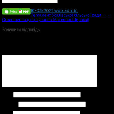
16/03/2021
web_admin
Post
Регламент Усатівської сільської ради →
←
Оголошення (святкування Масляної Широкої)
navigation
Залишити відповідь
Ваша e-mail адреса не оприлюднюватиметься.
Обов’язкові поля позначені
*
Коментар
*
Ім'я
*
Email
*
Сайт