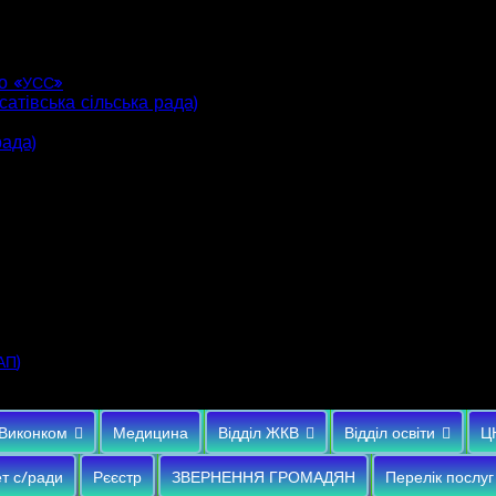
о «
»
УСС
атівська сільська рада)
рада)
)
АП
Виконком
Медицина
Відділ ЖКВ
Відділ освіти
Ц
т с/ради
Рєєстр
ЗВЕРНЕННЯ ГРОМАДЯН
Перелік послуг