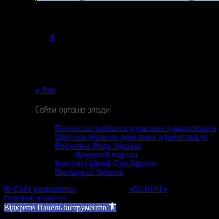
Серпень 2026
Пн
Вт
Ср
Чт
Пт
Сб
Нд
1
2
3
4
5
6
7
8
9
10
11
12
13
14
15
16
17
18
19
20
21
22
23
24
25
26
27
28
29
30
31
« Лип
Сайти органів влади:
Біляївська районна державна адміністрація
Одеська обласна державна адміністрація
Верховна Рада України
Урядовий портал
Конституційний Суд України
Президент України
© Сайт разработан
Web студией
«SCRIPT»
Перейти до вмісту
Відкрити Панель інструментів