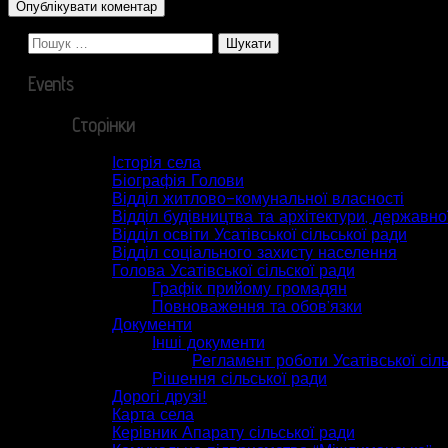
Пошук:
Events
Сторінки
Історія села
Біографія Голови
Відділ житлово-комунальної власності
Відділ будівництва та архітектури, державної
Відділ освіти Усатівської сільської ради
Відділ соціального захисту населення
Голова Усатівської сільскої ради
Графік прийому громадян
Повноваження та обов’язки
Документи
Інші документи
Регламент роботи Усатівської сіл
Рішення сільської ради
Дорогі друзі!
Карта села
Керівник Апарату сільської ради