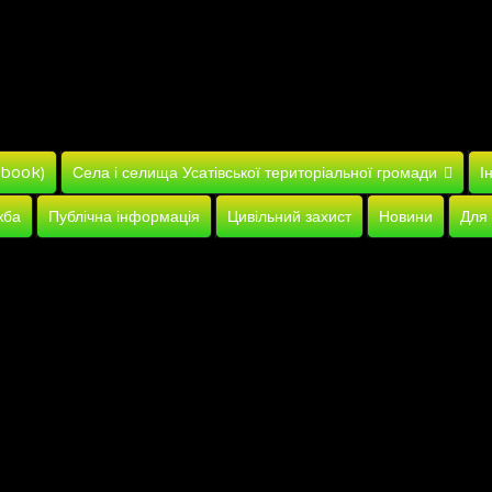
ebook)
Села і селища Усатівської територіальної громади
І
жба
Публічна інформація
Цивільний захист
Новини
Для