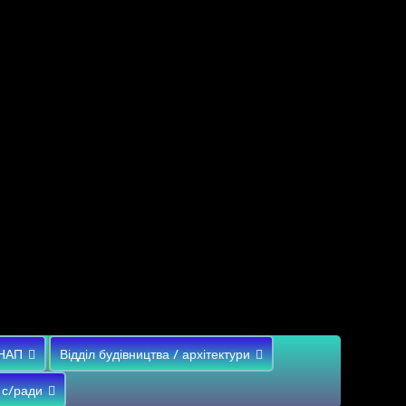
НАП
Відділ будівництва / архітектури
 с/ради