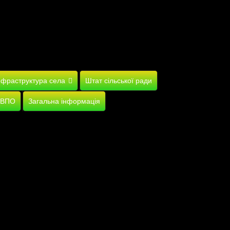
нфраструктура села
Штат сільської ради
 ВПО
Загальна інформація