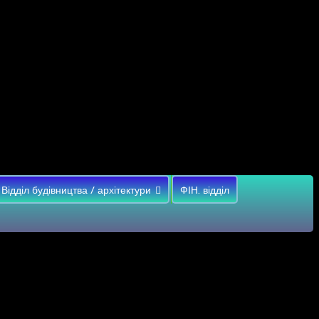
Відділ будівництва / архітектури
ФІН. відділ