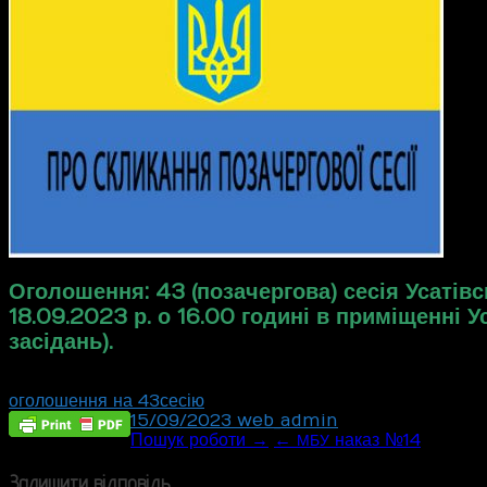
Оголошення: 43 (позачергова) сесія Усатівс
18.09.2023 р. о 16.00 годині в приміщенні У
засідань).
оголошення на 43 сесію
15/09/2023
web_admin
Post
Пошук роботи →
←
наказ №14
МБУ
Залишити відповідь