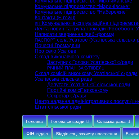
Комунальне підприємство “Міжлиманське”
Комунальне підприємство “Маринівське”
Комунальне підприємство “Набережне”
Контакти (E‑mail)
Комунально-експлуатаційне підприємств
КП
Лента новин та група громади (Facebook: Ус
Написати звернення (веб-форма)
села Усатове (Усатівська сільська 
ПАСПОРТ
Почесні Громадяни
Про село Усатове
Склад виконавчого комітету
Заступник Голови Усатівської с/ради
РІЧНИЙ
ПЛАН
ЗАКУПІВЕЛЬ
Склад комісій виконкому Усатівської с/радм
Усатівська сільська рада
Депутати Усатівської сільської ради
Постійні комісії виконкому
Секретар с/ради
Центр надання адміністративних послуг (
ЦН
Штат сільської ради
Головна
Голова сільради
Сільська рада
ФІН. відділ
Відділ соц. захисту населення
Бюдже