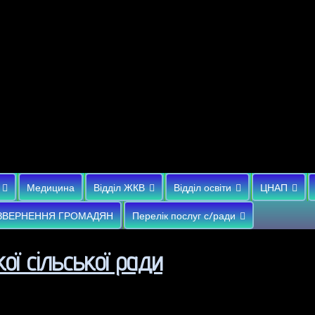
Медицина
Відділ ЖКВ
Відділ освіти
ЦНАП
ЗВЕРНЕННЯ ГРОМАДЯН
Перелік послуг с/ради
ої сільської ради