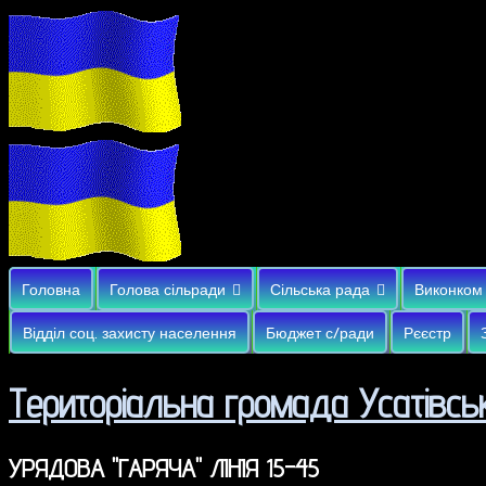
Головна
Голова сільради
Сільська рада
Виконком
Відділ соц. захисту населення
Бюджет с/ради
Рєєстр
Територіальна громада Усатівськ
УРЯДОВА "ГАРЯЧА" ЛІНІЯ 15-45