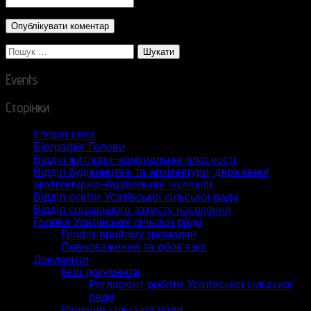
CAPTCHA Code
*
Пошук:
Events
Сторінки
Історія села
Біографія Голови
Відділ житлово-комунальної власності
Відділ будівництва та архітектури, державної
архітектурно-будівельної інспекції
Відділ освіти Усатівської сільської ради
Відділ соціального захисту населення
Голова Усатівської сільскої ради
Графік прийому громадян
Повноваження та обов’язки
Документи
Інші документи
Регламент роботи Усатівської сільської
ради
Рішення сільської ради