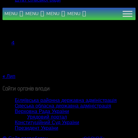
Штат сільської ради
MENU
MENU
MENU
MENU
Серпень 2026
Пн
Вт
Ср
Чт
Пт
Сб
Нд
1
2
3
4
5
6
7
8
9
10
11
12
13
14
15
16
17
18
19
20
21
22
23
24
25
26
27
28
29
30
31
« Лип
Сайти органів влади:
Біляївська районна державна адміністрація
Одеська обласна державна адміністрація
Верховна Рада України
Урядовий портал
Конституційний Суд України
Президент України