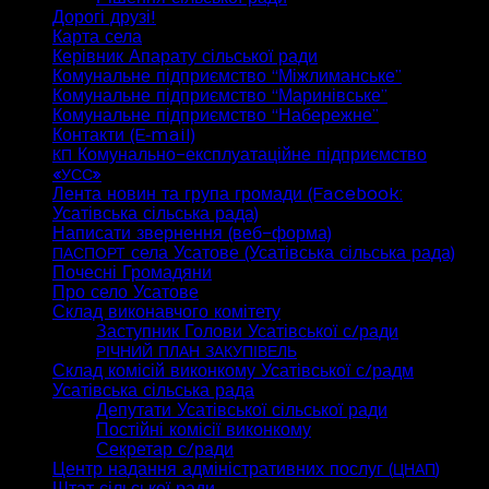
Дорогі друзі!
Карта села
Керівник Апарату сільської ради
Комунальне підприємство “Міжлиманське”
Комунальне підприємство “Маринівське”
Комунальне підприємство “Набережне”
Контакти (E‑mail)
Комунально-експлуатаційне підприємство
КП
«
»
УСС
Лента новин та група громади (Facebook:
Усатівська сільська рада)
Написати звернення (веб-форма)
села Усатове (Усатівська сільська рада)
ПАСПОРТ
Почесні Громадяни
Про село Усатове
Склад виконавчого комітету
Заступник Голови Усатівської с/ради
РІЧНИЙ
ПЛАН
ЗАКУПІВЕЛЬ
Склад комісій виконкому Усатівської с/радм
Усатівська сільська рада
Депутати Усатівської сільської ради
Постійні комісії виконкому
Секретар с/ради
Центр надання адміністративних послуг (
)
ЦНАП