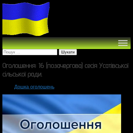
Пошук:
Оголошення: 16 (позачергова) сесія Усатівської
сільської ради.
Дошка оголошень