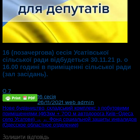
16 (позачергова) сесія Усатівської
сільської ради відбудеться 30.11.21 р. о
16.00 годині в приміщенні сільської ради
(зал засідань).
О 7
16 сесія
26/11/2021
web_admin
Post
Нове будівництво, складський комплекс з побутовими
приміщеннями (463км + 700 м автодорога Київ-Одеса,
navigation
село Усатове) →
← Фонд социальной защиты инвалидов
(Одесское областное отделение)
Залишити відповідь