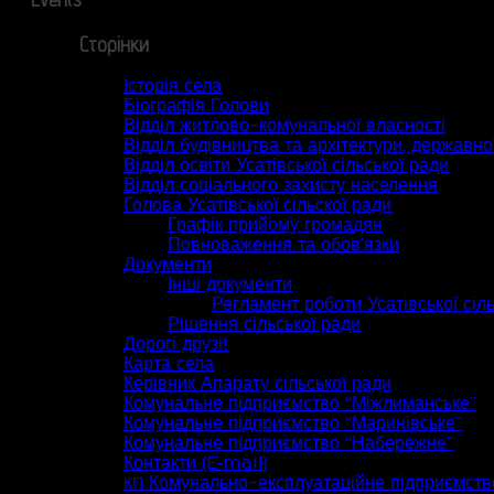
Сторінки
Історія села
Біографія Голови
Відділ житлово-комунальної власності
Відділ будівництва та архітектури, державної
Відділ освіти Усатівської сільської ради
Відділ соціального захисту населення
Голова Усатівської сільскої ради
Графік прийому громадян
Повноваження та обов’язки
Документи
Інші документи
Регламент роботи Усатівської сіл
Рішення сільської ради
Дорогі друзі!
Карта села
Керівник Апарату сільської ради
Комунальне підприємство “Міжлиманське”
Комунальне підприємство “Маринівське”
Комунальне підприємство “Набережне”
Контакти (E‑mail)
Комунально-експлуатаційне підприємств
КП