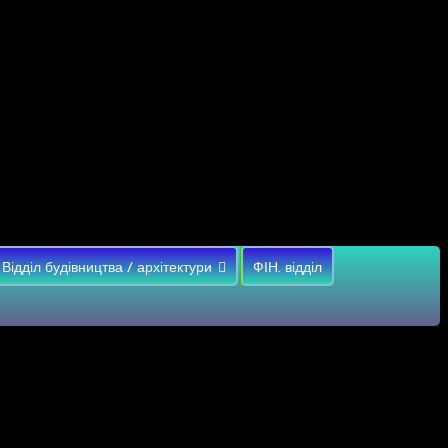
Відділ будівництва / архітектури
ФІН. відділ