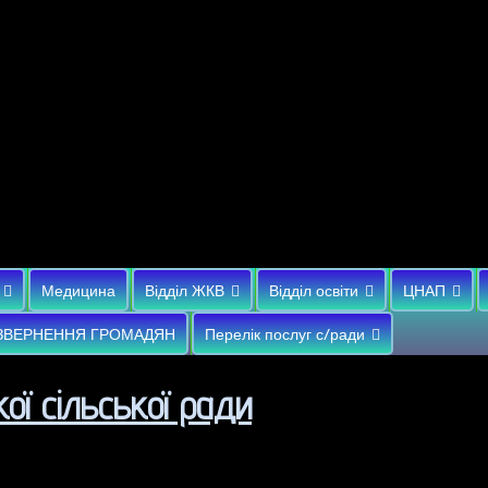
Медицина
Відділ ЖКВ
Відділ освіти
ЦНАП
ЗВЕРНЕННЯ ГРОМАДЯН
Перелік послуг с/ради
ої сільської ради