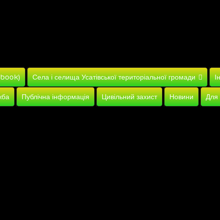
ebook)
Села і селища Усатівської територіальної громади
І
жба
Публічна інформація
Цивільний захист
Новини
Для