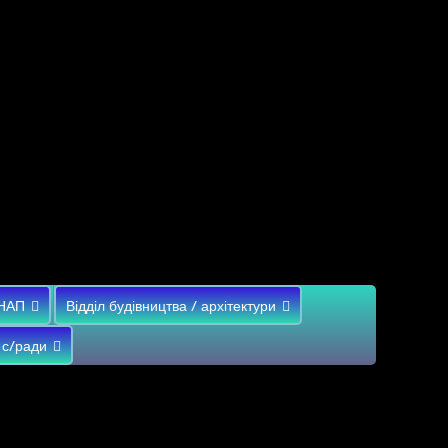
НАП
Відділ будівництва / архітектури
 с/ради