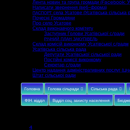
Лента новин та група громади (Facebook: Ус
Написати звернення (веб-форма)
села Усатове (Усатівська сільська 
ПАСПОРТ
Почесні Громадяни
Про село Усатове
Склад виконавчого комітету
Заступник Голови Усатівської с/ради
РІЧНИЙ
ПЛАН
ЗАКУПІВЕЛЬ
Склад комісій виконкому Усатівської с/радм
Усатівська сільська рада
Депутати Усатівської сільської ради
Постійні комісії виконкому
Секретар с/ради
Центр надання адміністративних послуг (
ЦН
Штат сільської ради
Головна
Голова сільради
Сільська рада
ФІН. відділ
Відділ соц. захисту населення
Бюдже
Серпень 2026
Пн
Вт
Ср
Чт
Пт
Сб
Нд
1
2
3
4
5
6
7
8
9