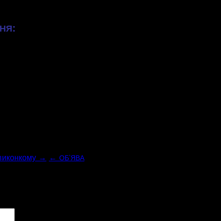
 состоится 31.01.2018 г. в 15.00 часов в
:
НЯ
а по 2017 году.
м Усатовского сельского совета по 2017 год.
 совета на 2018 год.
комитета Усатовского сельского совета на
виконкому →
←
’
ОБ
ЯВА
ові поля позначені
*