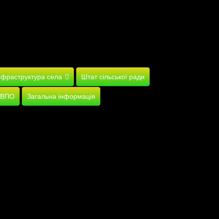
нфраструктура села
Штат сільської ради
 ВПО
Загальна інформація