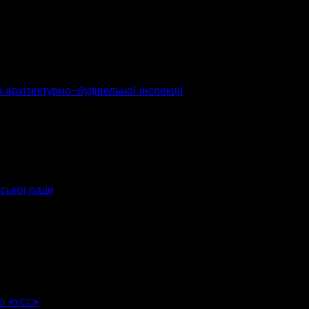
 архітектурно-будівельної інспекції
ьської ради
о «
»
УСС