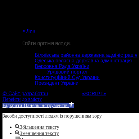
10
11
12
13
14
15
16
17
18
19
20
21
22
23
24
25
26
27
28
29
30
31
« Лип
Сайти органів влади:
Біляївська районна державна адміністрація
Одеська обласна державна адміністрація
Верховна Рада України
Урядовий портал
Конституційний Суд України
Президент України
© Сайт разработан
Web студией
«SCRIPT»
Перейти до вмісту
Відкрити Панель інструментів
Засоби доступності людям із порушенням зору
Збільшення тексту
Зменшення тексту