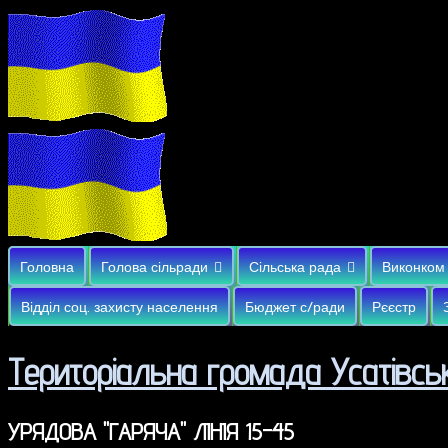
Головна
Голова сільради
Сільська рада
Виконком
Відділ соц. захисту населення
Бюджет с/ради
Рєєстр
Територіальна громада Усатівськ
УРЯДОВА "ГАРЯЧА" ЛІНІЯ 15-45