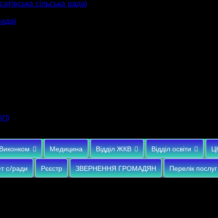
атівська сільська рада)
рада)
)
АП
Виконком
Медицина
Відділ ЖКВ
Відділ освіти
Ц
т с/ради
Рєєстр
ЗВЕРНЕННЯ ГРОМАДЯН
Перелік послуг