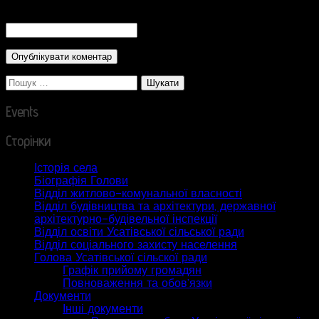
CAPTCHA Code
*
Пошук:
Events
Сторінки
Історія села
Біографія Голови
Відділ житлово-комунальної власності
Відділ будівництва та архітектури, державної
архітектурно-будівельної інспекції
Відділ освіти Усатівської сільської ради
Відділ соціального захисту населення
Голова Усатівської сільскої ради
Графік прийому громадян
Повноваження та обов’язки
Документи
Інші документи