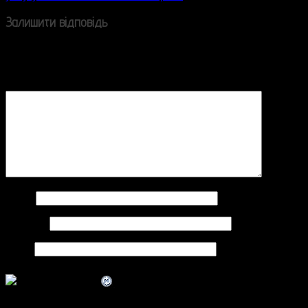
Залишити відповідь
Ваша e-mail адреса не оприлюднюватиметься.
Обов’язкові поля позначені
*
Коментар
*
Ім'я
*
Email
*
Сайт