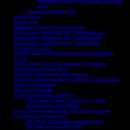
Регламент роботи Усатівської сільської
ради
Рішення сільської ради
Дорогі друзі!
Карта села
Керівник Апарату сільської ради
Комунальне підприємство “Міжлиманське”
Комунальне підприємство “Маринівське”
Комунальне підприємство “Набережне”
Контакти (E‑mail)
Комунально-експлуатаційне підприємство
КП
«
»
УСС
Лента новин та група громади (Facebook:
Усатівська сільська рада)
Написати звернення (веб-форма)
села Усатове (Усатівська сільська рада)
ПАСПОРТ
Почесні Громадяни
Про село Усатове
Склад виконавчого комітету
Заступник Голови Усатівської с/ради
РІЧНИЙ
ПЛАН
ЗАКУПІВЕЛЬ
Склад комісій виконкому Усатівської с/радм
Усатівська сільська рада
Депутати Усатівської сільської ради
Постійні комісії виконкому