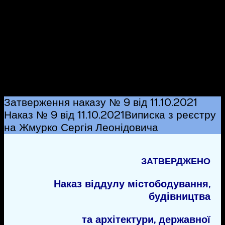
ОБЛАСТІ
,
ВІДДІЛ
МІСТОБОДУВАННЯ
БУДІВНИЦТВА
ТА
,
АРХІТЕКТУРИ
ДЕРЖАВНОЇ
АРХІТЕКТУРНО-БУДІВЕЛЬНОЇ
ІНСПЕКЦІЇ
Затверження наказу № 9 від 11.10.2021
Наказ № 9 від 11.10.2021
Виписка з реєстру
на Жмурко Сергія Леонідовича
ЗАТВЕРДЖЕНО
Наказ віддулу містободування,
будівництва
та архітектури, державної