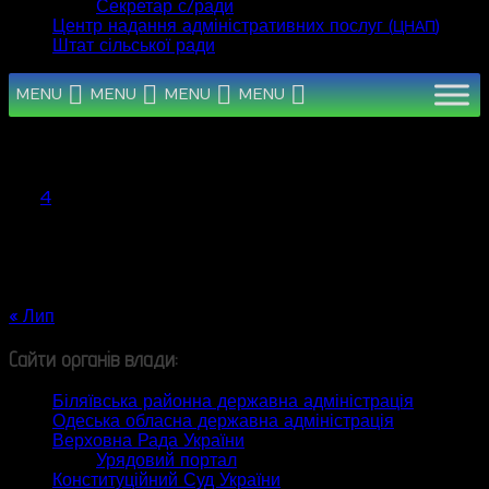
Секретар с/ради
Центр надання адміністративних послуг (
)
ЦНАП
Штат сільської ради
MENU
MENU
MENU
MENU
Серпень 2026
Пн
Вт
Ср
Чт
Пт
Сб
Нд
1
2
3
4
5
6
7
8
9
10
11
12
13
14
15
16
17
18
19
20
21
22
23
24
25
26
27
28
29
30
31
« Лип
Сайти органів влади:
Біляївська районна державна адміністрація
Одеська обласна державна адміністрація
Верховна Рада України
Урядовий портал
Конституційний Суд України