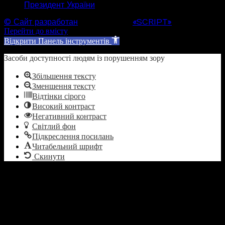
Президент України
© Сайт разработан
Web студией
«SCRIPT»
Перейти до вмісту
Відкрити Панель інструментів
Засоби доступності людям із порушенням зору
Збільшення тексту
Зменшення тексту
Відтінки сірого
Високий контраст
Негативний контраст
Світлий фон
Підкреслення посилань
Читабельний шрифт
Скинути