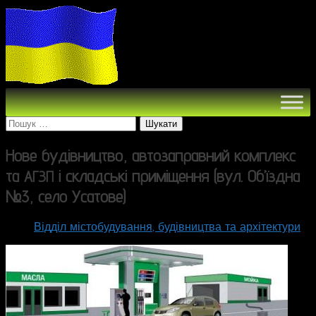
Пошук:
Нове будівництво, автозаправний комплекс
та
і складські приміщення (вул. Об’їздна
АГЗП
№3, село Усатове)
Відділ містобудування, будівництва та архітектури