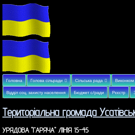
Головна
Голова сільради
Сільська рада
Виконком
Відділ соц. захисту населення
Бюджет с/ради
Рєєстр
Територіальна громада Усатівськ
УРЯДОВА "ГАРЯЧА" ЛІНІЯ 15-45