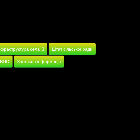
нфраструктура села
Штат сільської ради
 ВПО
Загальна інформація