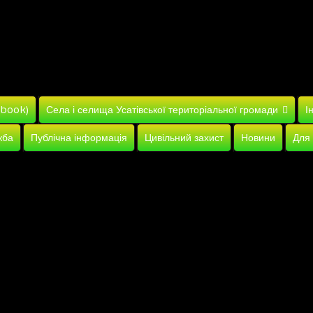
ebook)
Села і селища Усатівської територіальної громади
І
жба
Публічна інформація
Цивільний захист
Новини
Для