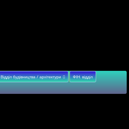
Відділ будівництва / архітектури
ФІН. відділ