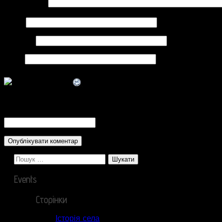
Коментар
*
Ім'я
*
Email
*
Сайт
CAPTCHA Code
*
Пошук:
Events
Сторінки
Історія села