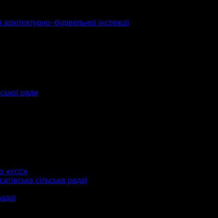
 архітектурно-будівельної інспекції
ьської ради
о «
»
УСС
атівська сільська рада)
рада)