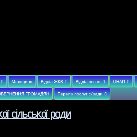
Медицина
Відділ ЖКВ
Відділ освіти
ЦНАП
ЗВЕРНЕННЯ ГРОМАДЯН
Перелік послуг с/ради
ої сільської ради