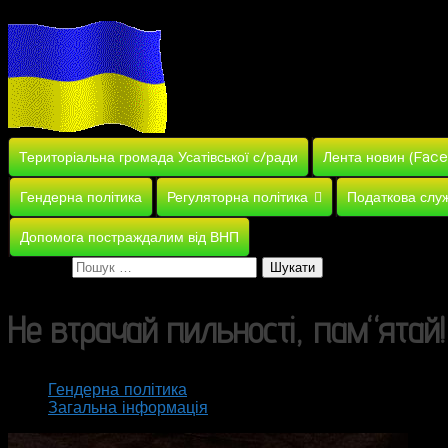
Територіальна громада Усатівської с/ради
Лента новин (Fac
Гендерна політика
Регуляторна політика
Податкова слу
Допомога постраждалим від ВНП
Пошук:
Не втрачай пильності, пам“ятай!
Гендерна політика
Загальна інформація