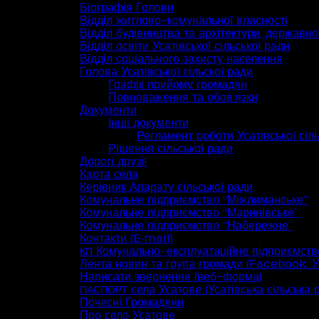
Біографія Голови
Відділ житлово-комунальної власності
Відділ будівництва та архітектури, державної
Відділ освіти Усатівської сільської ради
Відділ соціального захисту населення
Голова Усатівської сільскої ради
Графік прийому громадян
Повноваження та обов’язки
Документи
Інші документи
Регламент роботи Усатівської сіл
Рішення сільської ради
Дорогі друзі!
Карта села
Керівник Апарату сільської ради
Комунальне підприємство “Міжлиманське”
Комунальне підприємство “Маринівське”
Комунальне підприємство “Набережне”
Контакти (E‑mail)
Комунально-експлуатаційне підприємств
КП
Лента новин та група громади (Facebook: Ус
Написати звернення (веб-форма)
села Усатове (Усатівська сільська 
ПАСПОРТ
Почесні Громадяни
Про село Усатове