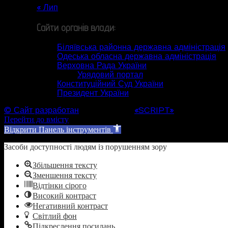
« Лип
Сайти органів влади:
Біляївська районна державна адміністрація
Одеська обласна державна адміністрація
Верховна Рада України
Урядовий портал
Конституційний Суд України
Президент України
© Сайт разработан
Web студией
«SCRIPT»
Перейти до вмісту
Відкрити Панель інструментів
Засоби доступності людям із порушенням зору
Збільшення тексту
Зменшення тексту
Відтінки сірого
Високий контраст
Негативний контраст
Світлий фон
Підкреслення посилань