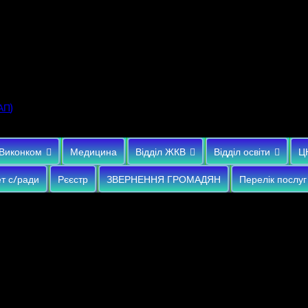
)
АП
Виконком
Медицина
Відділ ЖКВ
Відділ освіти
Ц
т с/ради
Рєєстр
ЗВЕРНЕННЯ ГРОМАДЯН
Перелік послуг