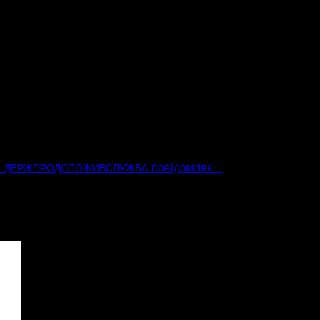
←
повідомляє …
ДЕРЖПРОДСПОЖИВСЛУЖБА
ові поля позначені
*