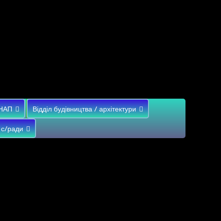
НАП
Відділ будівництва / архітектури
 с/ради