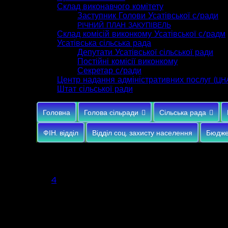
Склад виконавчого комітету
Заступник Голови Усатівської с/ради
РІЧНИЙ
ПЛАН
ЗАКУПІВЕЛЬ
Склад комісій виконкому Усатівської с/радм
Усатівська сільська рада
Депутати Усатівської сільської ради
Постійні комісії виконкому
Секретар с/ради
Центр надання адміністративних послуг (
ЦН
Штат сільської ради
Головна
Голова сільради
Сільська рада
ФІН. відділ
Відділ соц. захисту населення
Бюдже
Серпень 2026
Пн
Вт
Ср
Чт
Пт
Сб
Нд
1
2
3
4
5
6
7
8
9
10
11
12
13
14
15
16
17
18
19
20
21
22
23
24
25
26
27
28
29
30
31