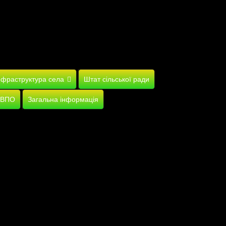
нфраструктура села
Штат сільської ради
 ВПО
Загальна інформація