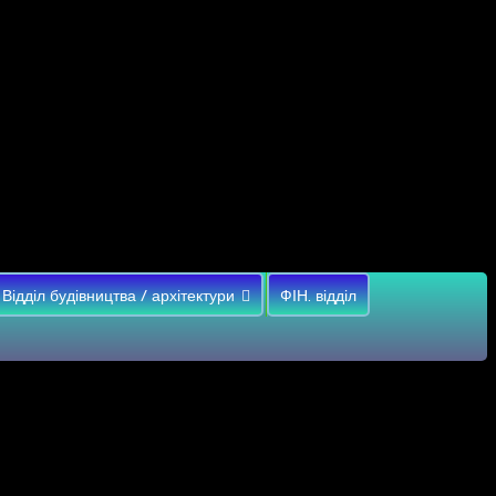
Відділ будівництва / архітектури
ФІН. відділ