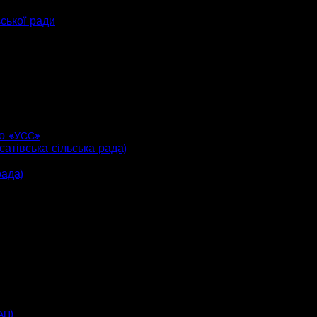
ьської ради
о «
»
УСС
атівська сільська рада)
рада)
)
АП