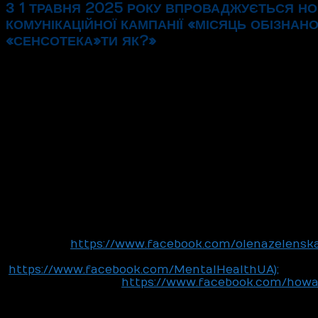
З 1
2025
ТРАВНЯ
РОКУ
ВПРОВАДЖУЄТЬСЯ
НО
«
КОМУНІКАЦІЙНОЇ
КАМПАНІЇ
МІСЯЦЬ
ОБІЗНАНО
«
»
?»
СЕНСОТЕКА
ТИ
ЯК
У часі війни діти та дорослі щоденно переживають стрес,
здоров’ї. За даними експертів, більшість з них зможуть с
турбота про ментальне здоров’я стане щоденною звичкою
ментальне здоров’я й спрямовано тематичну хвилю комуні
реалізується в межах Всеукраїнської програми ментально
Зеленською.
У межах комунікаційної кампанії з 1 травня 2025 року в У
ментальне здоров’я. Місяць проходитиме із закликом відн
працюють як внутрішні опори: «Ти як? Сенси поряд. Від
Тематична хвиля комунікаційної кампанії „СенсоТека„Ти 
всеукраїнського та регіонального рівнів. З тематичними 
із офіційних сторінок Першої леді України Олени
(
https://www.facebook.com/olenazelenska.
ЗЕЛЕНСЬКОЇ
Координаційного центру з психічного здоров’я Кабінету Мі
(
https://www.facebook.com/MentalHealthUA);
Платформи „Ти як?” (
https://www.facebook.com/howa
Місяць обізнаності — це не лише про інформування, це про
всередині. Це про дію, яка починається з простого запита