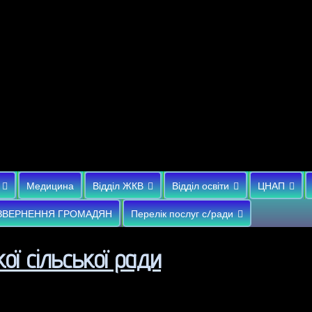
Медицина
Відділ ЖКВ
Відділ освіти
ЦНАП
ЗВЕРНЕННЯ ГРОМАДЯН
Перелік послуг с/ради
ої сільської ради