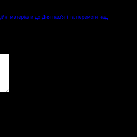
йні матеріали до Дня пам’яті та перемоги над
ові поля позначені
*