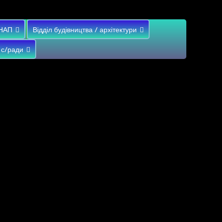
НАП
Відділ будівництва / архітектури
 с/ради