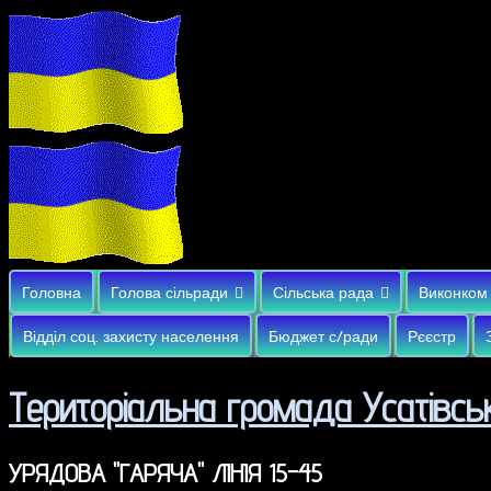
Головна
Голова сільради
Сільська рада
Виконком
Відділ соц. захисту населення
Бюджет с/ради
Рєєстр
Територіальна громада Усатівськ
УРЯДОВА "ГАРЯЧА" ЛІНІЯ 15-45