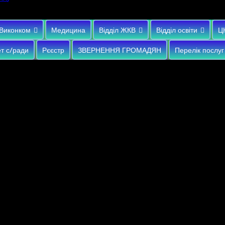
Виконком
Медицина
Відділ ЖКВ
Відділ освіти
Ц
т с/ради
Рєєстр
ЗВЕРНЕННЯ ГРОМАДЯН
Перелік послуг