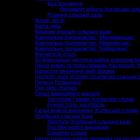
Інші документи
Регламент роботи Усатівської сіл
Рішення сільської ради
Дорогі друзі!
Карта села
Керівник Апарату сільської ради
Комунальне підприємство “Міжлиманське”
Комунальне підприємство “Маринівське”
Комунальне підприємство “Набережне”
Контакти (E‑mail)
Комунально-експлуатаційне підприємств
КП
Лента новин та група громади (Facebook: Ус
Написати звернення (веб-форма)
села Усатове (Усатівська сільська 
ПАСПОРТ
Почесні Громадяни
Про село Усатове
Склад виконавчого комітету
Заступник Голови Усатівської с/ради
РІЧНИЙ
ПЛАН
ЗАКУПІВЕЛЬ
Склад комісій виконкому Усатівської с/радм
Усатівська сільська рада
Депутати Усатівської сільської ради
Постійні комісії виконкому
Секретар с/ради
Центр надання адміністративних послуг (
ЦН