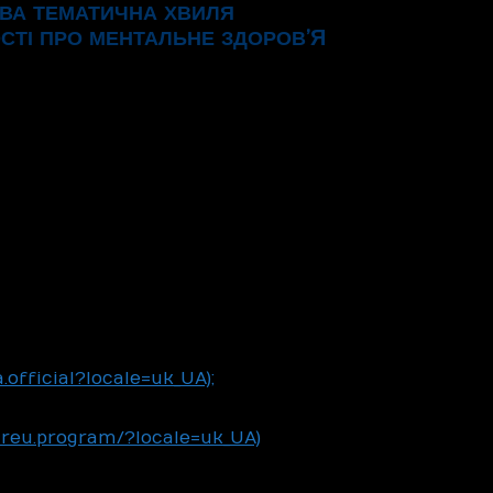
ВА
ТЕМАТИЧНА
ХВИЛЯ
’Я
СТІ
ПРО
МЕНТАЛЬНЕ
ЗДОРОВ
 що негативно позначається на їх ментальному
амостійно впоратися з пережитим, але якщо
. Саме на формування культури турботи про
каційної кампанії «СенсоТека «Ти як?», що
го здоров’я «Ти як?», ініційованою Оленою
країні розпочинається Місяць обізнаності про
айти свої сенси, що в часи випробувань
найди свої на платформі howareu.com».
як?“ передбачає низку активностей
матеріалами можна ознайомитись:
official?locale=uk_UA);
ністрів України
reu.program/?locale=uk_UA)
 увагу. До себе, до близьких, до світу
ння: «Ти як?» — і продовжується у щоденній