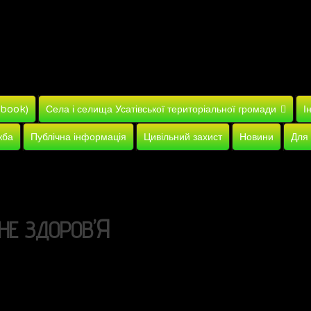
ebook)
Села і селища Усатівської територіальної громади
І
жба
Публічна інформація
Цивільний захист
Новини
Для
’Я
НЕ
ЗДОРОВ