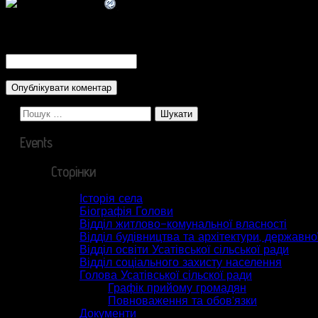
CAPTCHA Code
*
Пошук:
Events
Сторінки
Історія села
Біографія Голови
Відділ житлово-комунальної власності
Відділ будівництва та архітектури, державної
Відділ освіти Усатівської сільської ради
Відділ соціального захисту населення
Голова Усатівської сільскої ради
Графік прийому громадян
Повноваження та обов’язки
Документи