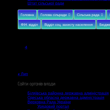
Штат сільської ради
Головна
Голова сільради
Сільська рада
ФІН. відділ
Відділ соц. захисту населення
Бюдже
Серпень 2026
Пн
Вт
Ср
Чт
Пт
Сб
Нд
1
2
3
4
5
6
7
8
9
10
11
12
13
14
15
16
17
18
19
20
21
22
23
24
25
26
27
28
29
30
31
« Лип
Сайти органів влади:
Біляївська районна державна адміністрація
Одеська обласна державна адміністрація
Верховна Рада України
Урядовий портал