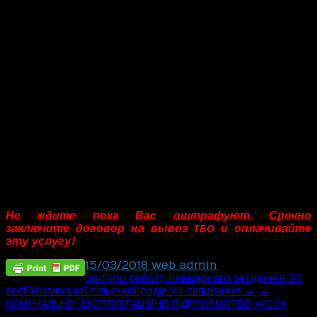
юридических лиц (от 850 до 1700 грн.)
Следовательно, отсутствие договора на вывоз бытовых
отходов у физического лица, юридического лица,
предпринимателя является нарушением Законов «Об
отходах», «О жилищно – коммунальных услугах», «О
благоустройстве населенных пунктов» и влечет за собой
административную ответственность.
Штрафы выписываются инспекцией по благоустройству,
жилищно – коммунальным хозяйством, налоговой,
инспекцией по экологии.
Усатовським сельским советом в ближайшее время
будут публично представлены первые штрафы, чтобы
люди поняли, что требования Закона нужно выполнять.
Не ждите пока Вас оштрафуют. Срочно
заключите договор на вывоз
и оплачивайте
ТБО
эту услугу !
15/03/2018
web_admin
Post
Звіт про роботу пленарного засідання 22
сесії Усатівської сільської ради
скликання →
←
VII
navigation
«
»
КОМУНАЛЬНО-ЕКСПЛУАТАЦІЙНЕ
ПІДПРИЄМСТВО
УСС