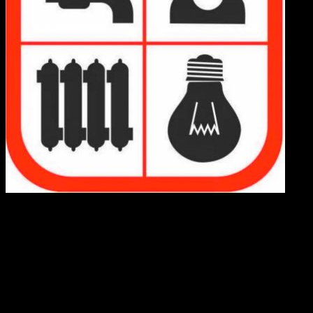
Относительно обязательности заключения договоров на
вывоз бытовых отходов отмечаем, что в соответствии с
положениями ст. 20 Закона Украины «О жилищно –
коммунальных услугах» потребитель обязан заключить
договор на предоставление жилищно – коммунальных
услуг, подготовленный исполнителем на основе
типового договора и оплачивать жилищно —
коммунальные услуги в сроки, установленные