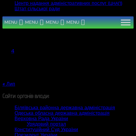
Центр надання адміністративних послуг (
)
ЦНАП
Штат сільської ради
MENU
MENU
MENU
MENU
Серпень 2026
Пн
Вт
Ср
Чт
Пт
Сб
Нд
1
2
3
4
5
6
7
8
9
10
11
12
13
14
15
16
17
18
19
20
21
22
23
24
25
26
27
28
29
30
31
« Лип
Сайти органів влади:
Біляївська районна державна адміністрація
Одеська обласна державна адміністрація
Верховна Рада України
Урядовий портал
Конституційний Суд України
Президент України