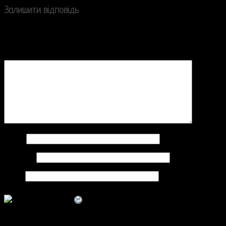
Залишити відповідь
Ваша e-mail адреса не оприлюднюватиметься.
Обов’язкові поля позначені
*
Коментар
*
Ім'я
*
Email
*
Сайт