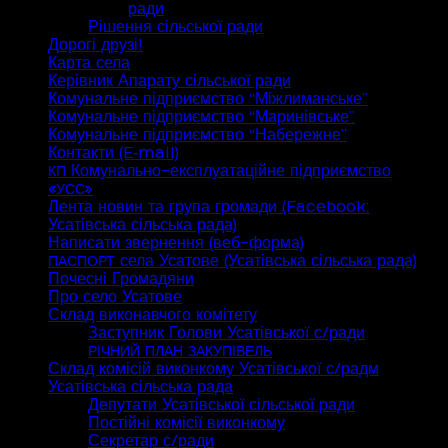
ради
Рішення сільської ради
Дорогі друзі!
Карта села
Керівник Апарату сільської ради
Комунальне підприємство “Міжлиманське”
Комунальне підприємство “Маринівське”
Комунальне підприємство “Набережне”
Контакти (E‑mail)
Комунально-експлуатаційне підприємство
КП
«
»
УСС
Лента новин та група громади (Facebook:
Усатівська сільська рада)
Написати звернення (веб-форма)
села Усатове (Усатівська сільська рада)
ПАСПОРТ
Почесні Громадяни
Про село Усатове
Склад виконавчого комітету
Заступник Голови Усатівської с/ради
РІЧНИЙ
ПЛАН
ЗАКУПІВЕЛЬ
Склад комісій виконкому Усатівської с/радм
Усатівська сільська рада
Депутати Усатівської сільської ради
Постійні комісії виконкому
Секретар с/ради