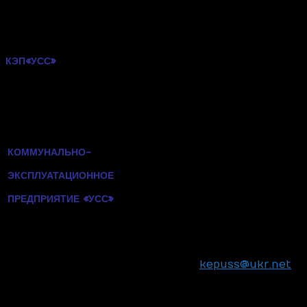
договором или законом. К категории потребителей
указанный выше Закон относит физических и
юридических лиц, которые получают жилищно –
коммунальные услуги.
«
»
:
КЭП
УСС
67663, пер. Советский, 3 ,
с. Усатово
Беляевского р‑на,
Одесской области
КОММУНАЛЬНО-
счет 26002024100403
ЭКСПЛУАТАЦИОННОЕ
в
“
”
АТ
ПІРЕУС
БАНК
МКБ
м. Киев
«
»
ПРЕДПРИЯТИЕ
УСС
300658,
МФО
ЕГРПОУ
30810728
тел: (048) 703–60-38,
e‑mail:
kepuss@ukr.net
Согласно ч.2 ст.35–1 Закона Украины «Об отходах»