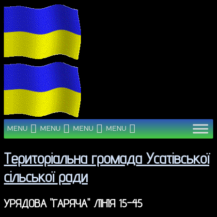
MENU
MENU
MENU
MENU
Територіальна громада Усатівської
сільської ради
УРЯДОВА "ГАРЯЧА" ЛІНІЯ 15-45