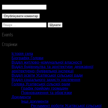
CAPTCHA Code
*
Пошук:
Events
Сторінки
Історія села
Біографія Голови
Відділ житлово-комунальної власності
Відділ будівництва та архітектури, державної
архітектурно-будівельної інспекції
Відділ освіти Усатівської сільської ради
Відділ соціального захисту населення
Голова Усатівської сільскої ради
Графік прийому громадян
Повноваження та обов’язки
Документи
Інші документи
Регламент роботи Усатівської сільської