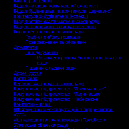
Біографія Голови
Відділ житлово-комунальної власності
Відділ будівництва та архітектури, державної
архітектурно-будівельної інспекції
Відділ освіти Усатівської сільської ради
Відділ соціального захисту населення
Голова Усатівської сільскої ради
Графік прийому громадян
Повноваження та обов’язки
Документи
Інші документи
Регламент роботи Усатівської сільської
ради
Рішення сільської ради
Дорогі друзі!
Карта села
Керівник Апарату сільської ради
Комунальне підприємство “Міжлиманське”
Комунальне підприємство “Маринівське”
Комунальне підприємство “Набережне”
Контакти (E‑mail)
Комунально-експлуатаційне підприємство
КП
«
»
УСС
Лента новин та група громади (Facebook:
Усатівська сільська рада)