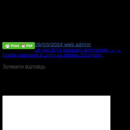
29/03/2024
web_admin
Post
«Інститут раннього втручання» →
←
БФ
Графік навчання в
на квітень 2024 року.
ЦПТО
navigation
Залишити відповідь
Ваша e-mail адреса не оприлюднюватиметься.
Обов’язкові поля позначені
*
Коментар
*