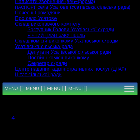
Написати звернення (веб-форма)
села Усатове (Усатівська сільська рада)
ПАСПОРТ
Почесні Громадяни
Про село Усатове
Склад виконавчого комітету
Заступник Голови Усатівської с/ради
РІЧНИЙ
ПЛАН
ЗАКУПІВЕЛЬ
Склад комісій виконкому Усатівської с/радм
Усатівська сільська рада
Депутати Усатівської сільської ради
Постійні комісії виконкому
Секретар с/ради
Центр надання адміністративних послуг (
)
ЦНАП
Штат сільської ради
MENU
MENU
MENU
MENU
Серпень 2026
Пн
Вт
Ср
Чт
Пт
Сб
Нд
1
2
3
4
5
6
7
8
9
10
11
12
13
14
15
16
17
18
19
20
21
22
23
24
25
26
27
28
29
30