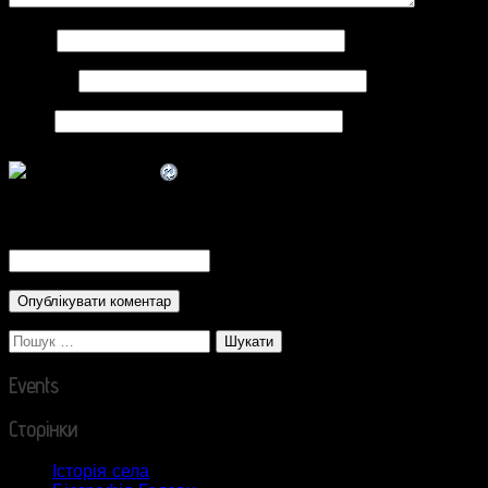
Ім'я
*
Email
*
Сайт
CAPTCHA Code
*
Пошук:
Events
Сторінки
Історія села