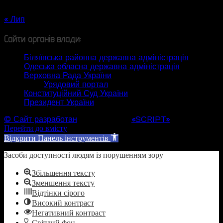
31
« Лип
Сайти органів влади:
Біляївська районна державна адміністрація
Одеська обласна державна адміністрація
Верховна Рада України
Урядовий портал
Конституційний Суд України
Президент України
© Сайт разработан
Web студией
«SCRIPT»
Перейти до вмісту
Відкрити Панель інструментів
Засоби доступності людям із порушенням зору
Збільшення тексту
Зменшення тексту
Відтінки сірого
Високий контраст
Негативний контраст
Світлий фон