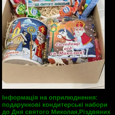
Інформація на оприлюднення:
п
одарункові кондитерські набори
до Дня святого Миколая,Різдвяних