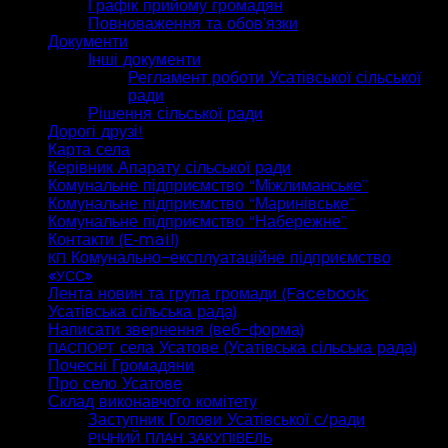
Графік прийому громадян
Повноваження та обов’язки
Документи
Інші документи
Регламент роботи Усатівської сільської
ради
Рішення сільської ради
Дорогі друзі!
Карта села
Керівник Апарату сільської ради
Комунальне підприємство “Міжлиманське”
Комунальне підприємство “Маринівське”
Комунальне підприємство “Набережне”
Контакти (E‑mail)
Комунально-експлуатаційне підприємство
КП
«
»
УСС
Лента новин та група громади (Facebook:
Усатівська сільська рада)
Написати звернення (веб-форма)
села Усатове (Усатівська сільська рада)
ПАСПОРТ
Почесні Громадяни
Про село Усатове
Склад виконавчого комітету
Заступник Голови Усатівської с/ради
РІЧНИЙ
ПЛАН
ЗАКУПІВЕЛЬ