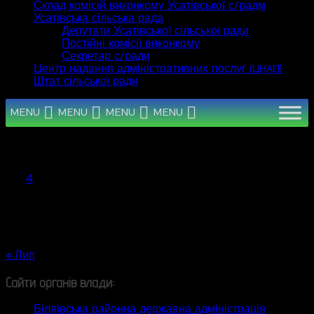
Склад комісій виконкому Усатівської с/радм
Усатівська сільська рада
Депутати Усатівської сільської ради
Постійні комісії виконкому
Секретар с/ради
Центр надання адміністративних послуг (
)
ЦНАП
Штат сільської ради
MENU
MENU
MENU
MENU
Серпень 2026
Пн
Вт
Ср
Чт
Пт
Сб
Нд
1
2
3
4
5
6
7
8
9
10
11
12
13
14
15
16
17
18
19
20
21
22
23
24
25
26
27
28
29
30
31
« Лип
Сайти органів влади:
Біляївська районна державна адміністрація