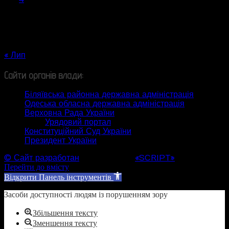
10
11
12
13
14
15
16
17
18
19
20
21
22
23
24
25
26
27
28
29
30
31
« Лип
Сайти органів влади:
Біляївська районна державна адміністрація
Одеська обласна державна адміністрація
Верховна Рада України
Урядовий портал
Конституційний Суд України
Президент України
© Сайт разработан
Web студией
«SCRIPT»
Перейти до вмісту
Відкрити Панель інструментів
Засоби доступності людям із порушенням зору
Збільшення тексту
Зменшення тексту