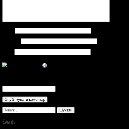
Ім'я
*
Email
*
Сайт
CAPTCHA Code
*
Пошук:
Events