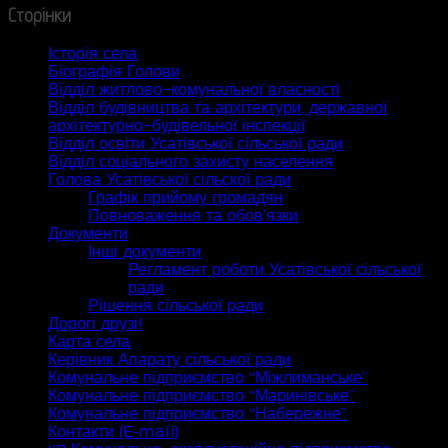
Сторінки
Історія села
Біографія Голови
Відділ житлово-комунальної власності
Відділ будівництва та архітектури, державної
архітектурно-будівельної інспекції
Відділ освіти Усатівської сільської ради
Відділ соціального захисту населення
Голова Усатівської сільскої ради
Графік прийому громадян
Повноваження та обов’язки
Документи
Інші документи
Регламент роботи Усатівської сільської
ради
Рішення сільської ради
Дорогі друзі!
Карта села
Керівник Апарату сільської ради
Комунальне підприємство “Міжлиманське”
Комунальне підприємство “Маринівське”
Комунальне підприємство “Набережне”
Контакти (E‑mail)