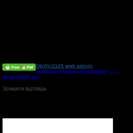
09/01/2025
web_admin
Post
Програма «Зимова єПідтримка» →
←
Аналітичний звіт
navigation
Залишити відповідь
Ваша e-mail адреса не оприлюднюватиметься.
Обов’язкові поля позначені
*
Коментар
*