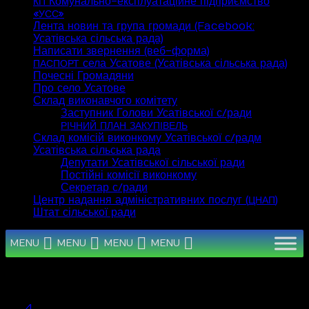
Комунально-експлуатаційне підприємство
КП
«
»
УСС
Лента новин та група громади (Facebook:
Усатівська сільська рада)
Написати звернення (веб-форма)
села Усатове (Усатівська сільська рада)
ПАСПОРТ
Почесні Громадяни
Про село Усатове
Склад виконавчого комітету
Заступник Голови Усатівської с/ради
РІЧНИЙ
ПЛАН
ЗАКУПІВЕЛЬ
Склад комісій виконкому Усатівської с/радм
Усатівська сільська рада
Депутати Усатівської сільської ради
Постійні комісії виконкому
Секретар с/ради
Центр надання адміністративних послуг (
)
ЦНАП
Штат сільської ради
MENU
MENU
MENU
MENU
Серпень 2026
Пн
Вт
Ср
Чт
Пт
Сб
Нд
1
2
3
4
5
6
7
8
9