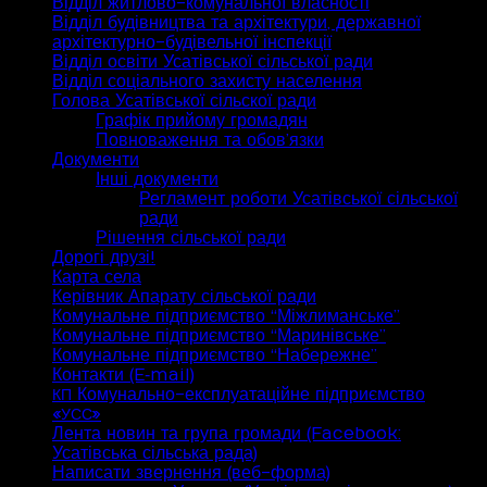
Відділ житлово-комунальної власності
Відділ будівництва та архітектури, державної
архітектурно-будівельної інспекції
Відділ освіти Усатівської сільської ради
Відділ соціального захисту населення
Голова Усатівської сільскої ради
Графік прийому громадян
Повноваження та обов’язки
Документи
Інші документи
Регламент роботи Усатівської сільської
ради
Рішення сільської ради
Дорогі друзі!
Карта села
Керівник Апарату сільської ради
Комунальне підприємство “Міжлиманське”
Комунальне підприємство “Маринівське”
Комунальне підприємство “Набережне”
Контакти (E‑mail)
Комунально-експлуатаційне підприємство
КП
«
»
УСС
Лента новин та група громади (Facebook:
Усатівська сільська рада)
Написати звернення (веб-форма)