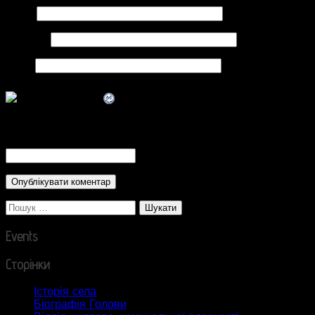
Ім'я
*
Email
*
Сайт
CAPTCHA Code
*
Пошук:
Events
Сторінки
Історія села
Біографія Голови