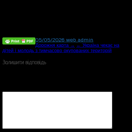
05/05/2026
web_admin
Post
Дорожня карта →
← Україна чекає на
дітей і молодь з тимчасово окупованих територій
navigation
Залишити відповідь
Ваша e-mail адреса не оприлюднюватиметься.
Обов’язкові поля позначені
*
Коментар
*