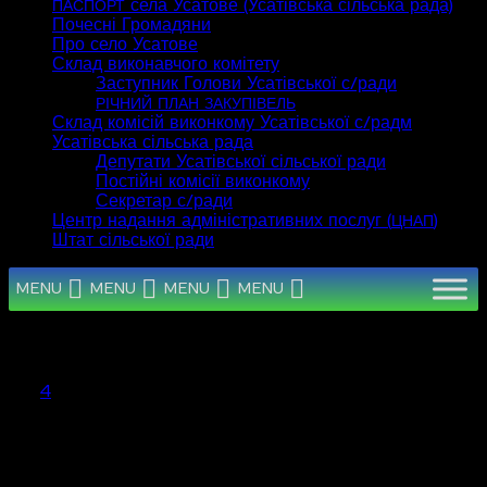
села Усатове (Усатівська сільська рада)
ПАСПОРТ
Почесні Громадяни
Про село Усатове
Склад виконавчого комітету
Заступник Голови Усатівської с/ради
РІЧНИЙ
ПЛАН
ЗАКУПІВЕЛЬ
Склад комісій виконкому Усатівської с/радм
Усатівська сільська рада
Депутати Усатівської сільської ради
Постійні комісії виконкому
Секретар с/ради
Центр надання адміністративних послуг (
)
ЦНАП
Штат сільської ради
MENU
MENU
MENU
MENU
Серпень 2026
Пн
Вт
Ср
Чт
Пт
Сб
Нд
1
2
3
4
5
6
7
8
9
10
11
12
13
14
15
16
17
18
19
20
21
22
23
24
25
26
27
28
29
30
31