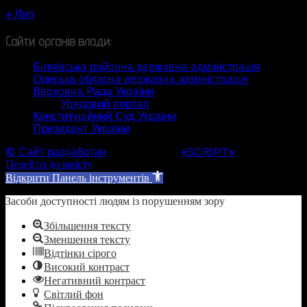
« Лип
Сайти органів влади:
Біляївська районна державна адміністрація
Одеська обласна державна адміністрація
Верховна Рада України
Урядовий портал
Конституційний Суд України
Президент України
© Сайт разработан
Web студией
«SCRIPT»
Перейти до вмісту
Відкрити Панель інструментів
Засоби доступності людям із порушенням зору
Збільшення тексту
Зменшення тексту
Відтінки сірого
Високий контраст
Негативний контраст
Світлий фон