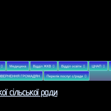
Медицина
Відділ ЖКВ
Відділ освіти
ЦНАП
ЗВЕРНЕННЯ ГРОМАДЯН
Перелік послуг с/ради
ої сільської ради