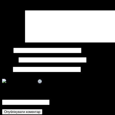
Ваша e-mail адреса не оприлюднюватиметься.
Обов’язк
Коментар
*
Ім'я
*
Email
*
Сайт
CAPTCHA Code
*