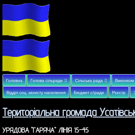
Головна
Голова сільради
Сільська рада
Виконком
Відділ соц. захисту населення
Бюджет с/ради
Рєєстр
Територіальна громада Усатівськ
УРЯДОВА "ГАРЯЧА" ЛІНІЯ 15-45