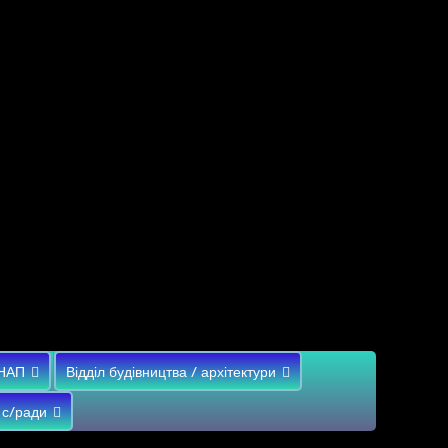
НАП
Відділ будівництва / архітектури
 с/ради