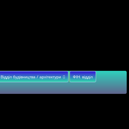
Відділ будівництва / архітектури
ФІН. відділ