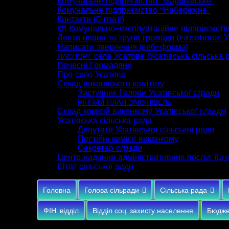
Комунальне підприємство “Маринівське”
Комунальне підприємство “Набережне”
Контакти (E‑mail)
Комунально-експлуатаційне підприємств
КП
Лента новин та група громади (Facebook: Ус
Написати звернення (веб-форма)
села Усатове (Усатівська сільська 
ПАСПОРТ
Почесні Громадяни
Про село Усатове
Склад виконавчого комітету
Заступник Голови Усатівської с/ради
РІЧНИЙ
ПЛАН
ЗАКУПІВЕЛЬ
Склад комісій виконкому Усатівської с/радм
Усатівська сільська рада
Депутати Усатівської сільської ради
Постійні комісії виконкому
Секретар с/ради
Центр надання адміністративних послуг (
ЦН
Штат сільської ради
Головна
Голова сільради
Сільська рада
ФІН. відділ
Відділ соц. захисту населення
Бюдже
Серпень 2026