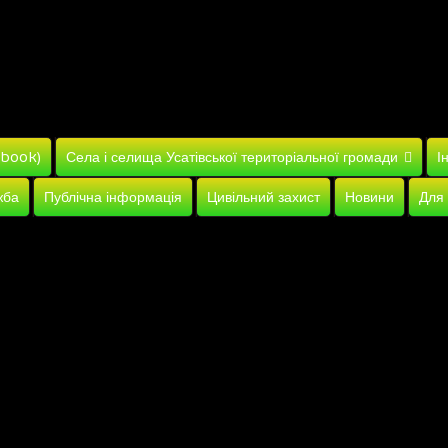
ebook)
Села і селища Усатівської територіальної громади
І
жба
Публічна інформація
Цивільний захист
Новини
Для