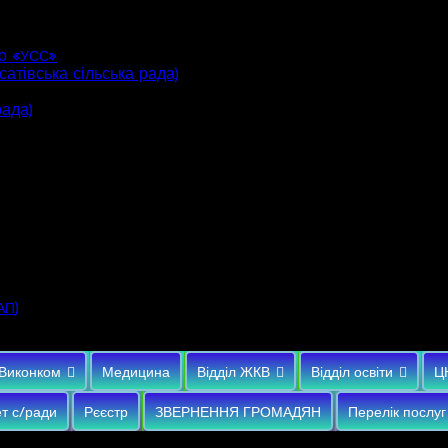
о «
»
УСС
атівська сільська рада)
рада)
)
АП
Виконком
Медицина
Відділ ЖКВ
Відділ освіти
Ц
т с/ради
Рєєстр
ЗВЕРНЕННЯ ГРОМАДЯН
Перелік послуг