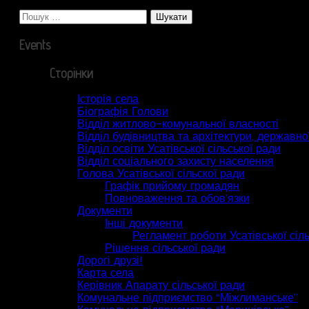
Пошук:
Events
Сторінки
Історія села
Біографія Голови
Відділ житлово-комунальної власності
Відділ будівництва та архітектури, державної
Відділ освіти Усатівської сільської ради
Відділ соціального захисту населення
Голова Усатівської сільскої ради
Графік прийому громадян
Повноваження та обов’язки
Документи
Інші документи
Регламент роботи Усатівської сіл
Рішення сільської ради
Дорогі друзі!
Карта села
Керівник Апарату сільської ради
Комунальне підприємство “Міжлиманське”