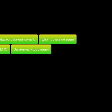
нфраструктура села
Штат сільської ради
 ВПО
Загальна інформація