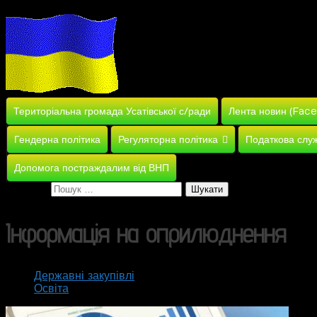
Територіальна громада Усатівської с/ради
Лента новин (Fac
Гендерна політика
Регуляторна політика
Податкова слу
Допомога постраждалим від ВНП
Пошук:
Інформація на оприлюднення
Державні закупівлі
Освіта