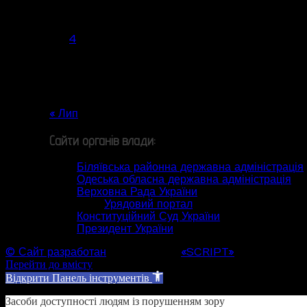
Пн
Вт
Ср
Чт
Пт
Сб
Нд
1
2
3
4
5
6
7
8
9
10
11
12
13
14
15
16
17
18
19
20
21
22
23
24
25
26
27
28
29
30
31
« Лип
Сайти органів влади:
Біляївська районна державна адміністрація
Одеська обласна державна адміністрація
Верховна Рада України
Урядовий портал
Конституційний Суд України
Президент України
© Сайт разработан
Web студией
«SCRIPT»
Перейти до вмісту
Відкрити Панель інструментів
Засоби доступності людям із порушенням зору