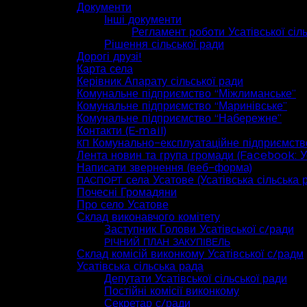
Документи
Інші документи
Регламент роботи Усатівської сіл
Рішення сільської ради
Дорогі друзі!
Карта села
Керівник Апарату сільської ради
Комунальне підприємство “Міжлиманське”
Комунальне підприємство “Маринівське”
Комунальне підприємство “Набережне”
Контакти (E‑mail)
Комунально-експлуатаційне підприємств
КП
Лента новин та група громади (Facebook: Ус
Написати звернення (веб-форма)
села Усатове (Усатівська сільська 
ПАСПОРТ
Почесні Громадяни
Про село Усатове
Склад виконавчого комітету
Заступник Голови Усатівської с/ради
РІЧНИЙ
ПЛАН
ЗАКУПІВЕЛЬ
Склад комісій виконкому Усатівської с/радм
Усатівська сільська рада
Депутати Усатівської сільської ради
Постійні комісії виконкому
Секретар с/ради