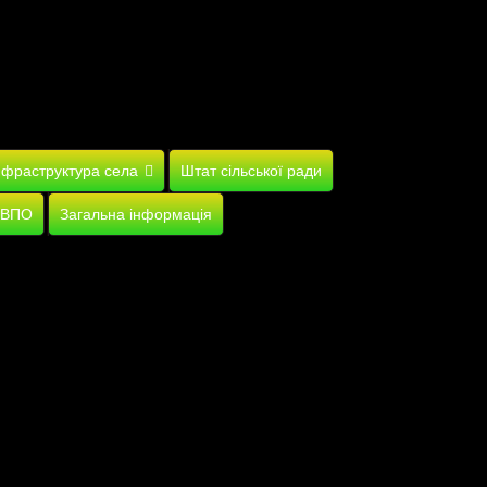
нфраструктура села
Штат сільської ради
 ВПО
Загальна інформація