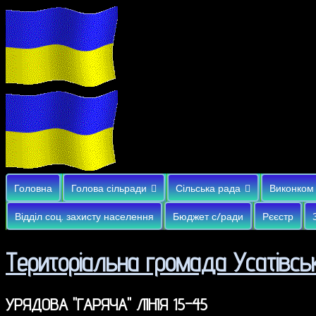
Головна
Голова сільради
Сільська рада
Виконком
Відділ соц. захисту населення
Бюджет с/ради
Рєєстр
Територіальна громада Усатівськ
УРЯДОВА "ГАРЯЧА" ЛІНІЯ 15-45