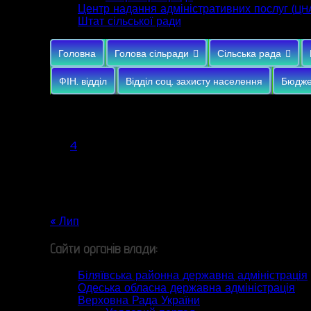
Центр надання адміністративних послуг (
ЦН
Штат сільської ради
Головна
Голова сільради
Сільська рада
ФІН. відділ
Відділ соц. захисту населення
Бюдже
Серпень 2026
Пн
Вт
Ср
Чт
Пт
Сб
Нд
1
2
3
4
5
6
7
8
9
10
11
12
13
14
15
16
17
18
19
20
21
22
23
24
25
26
27
28
29
30
31
« Лип
Сайти органів влади:
Біляївська районна державна адміністрація
Одеська обласна державна адміністрація
Верховна Рада України