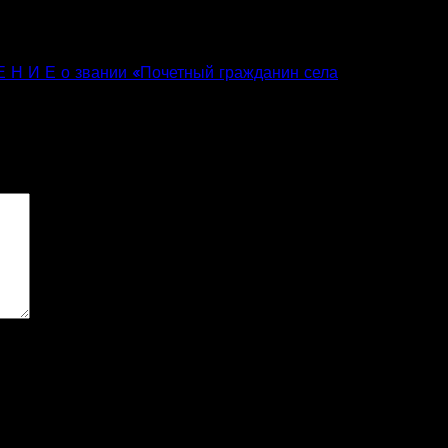
атове, пров. Урядовий 65, у приміщенні
 Н И Е о звании «Почетный гражданин села
ові поля позначені
*