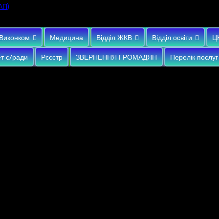
)
АП
Виконком
Медицина
Відділ ЖКВ
Відділ освіти
Ц
т с/ради
Рєєстр
ЗВЕРНЕННЯ ГРОМАДЯН
Перелік послуг