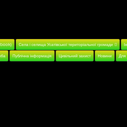
ebook)
Села і селища Усатівської територіальної громади
І
жба
Публічна інформація
Цивільний захист
Новини
Для