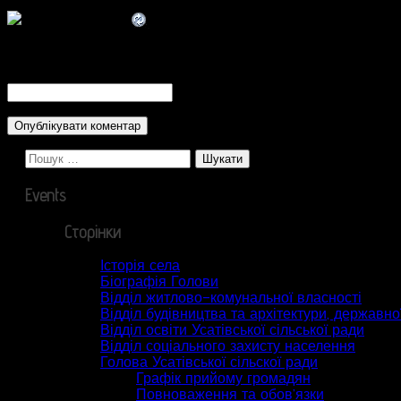
CAPTCHA Code
*
Пошук:
Events
Сторінки
Історія села
Біографія Голови
Відділ житлово-комунальної власності
Відділ будівництва та архітектури, державної
Відділ освіти Усатівської сільської ради
Відділ соціального захисту населення
Голова Усатівської сільскої ради
Графік прийому громадян
Повноваження та обов’язки