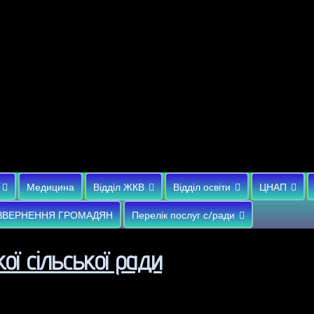
Медицина
Відділ ЖКВ
Відділ освіти
ЦНАП
ЗВЕРНЕННЯ ГРОМАДЯН
Перелік послуг с/ради
ої сільської ради