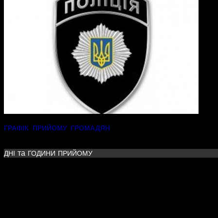
офіцером поліції Усатівсько
ГРАФІК
ПРИЙОМУ
ГРОМАДЯН
Одеській області старшим лейтенантом поліції
Ремієвим
та
ДНІ
ГОДИНИ
ПРИЙОМУ
Вівторок – з 9.00 год. — по 11.00 год.
Четвер – з 16.00 год. – по 18.00 год.
Субота – з 9.00 год. – по 11.00 год.