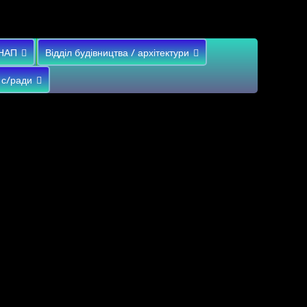
НАП
Відділ будівництва / архітектури
 с/ради