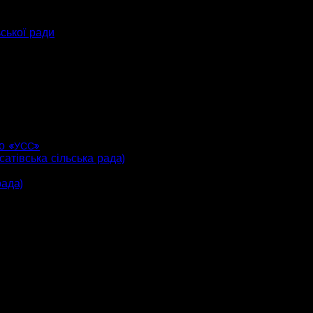
ьської ради
о «
»
УСС
атівська сільська рада)
рада)