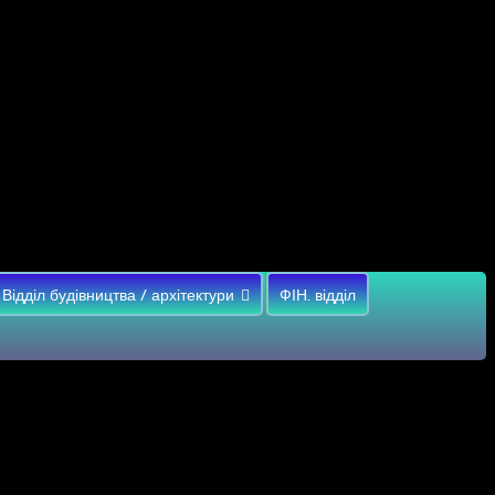
Відділ будівництва / архітектури
ФІН. відділ