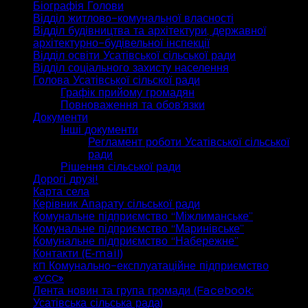
Біографія Голови
Відділ житлово-комунальної власності
Відділ будівництва та архітектури, державної
архітектурно-будівельної інспекції
Відділ освіти Усатівської сільської ради
Відділ соціального захисту населення
Голова Усатівської сільскої ради
Графік прийому громадян
Повноваження та обов’язки
Документи
Інші документи
Регламент роботи Усатівської сільської
ради
Рішення сільської ради
Дорогі друзі!
Карта села
Керівник Апарату сільської ради
Комунальне підприємство “Міжлиманське”
Комунальне підприємство “Маринівське”
Комунальне підприємство “Набережне”
Контакти (E‑mail)
Комунально-експлуатаційне підприємство
КП
«
»
УСС
Лента новин та група громади (Facebook:
Усатівська сільська рада)