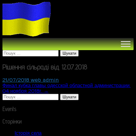
Пошук:
Рішення сільраді від 12.07.2018
21/07/2018
web_admin
Post
Финал кубка главы одесской областной администрации.
04 ноября 2018 г. →
navigation
Пошук:
Events
Сторінки
Історія села