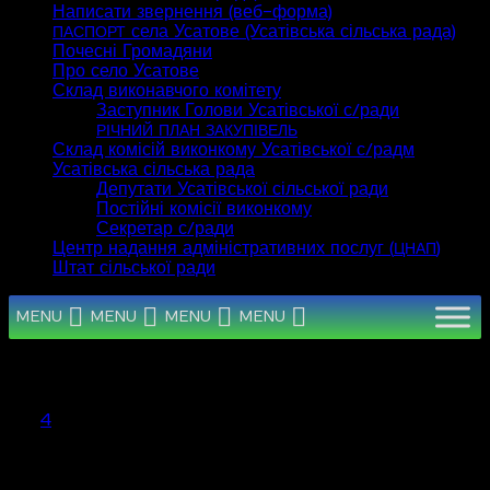
Написати звернення (веб-форма)
села Усатове (Усатівська сільська рада)
ПАСПОРТ
Почесні Громадяни
Про село Усатове
Склад виконавчого комітету
Заступник Голови Усатівської с/ради
РІЧНИЙ
ПЛАН
ЗАКУПІВЕЛЬ
Склад комісій виконкому Усатівської с/радм
Усатівська сільська рада
Депутати Усатівської сільської ради
Постійні комісії виконкому
Секретар с/ради
Центр надання адміністративних послуг (
)
ЦНАП
Штат сільської ради
MENU
MENU
MENU
MENU
Серпень 2026
Пн
Вт
Ср
Чт
Пт
Сб
Нд
1
2
3
4
5
6
7
8
9
10
11
12
13
14
15
16
17
18
19
20
21
22
23