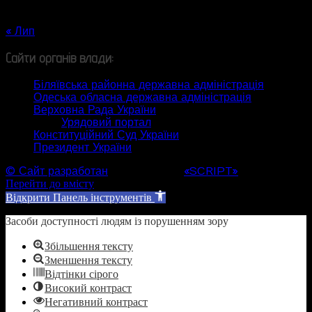
24
25
26
27
28
29
30
31
« Лип
Сайти органів влади:
Біляївська районна державна адміністрація
Одеська обласна державна адміністрація
Верховна Рада України
Урядовий портал
Конституційний Суд України
Президент України
© Сайт разработан
Web студией
«SCRIPT»
Перейти до вмісту
Відкрити Панель інструментів
Засоби доступності людям із порушенням зору
Збільшення тексту
Зменшення тексту
Відтінки сірого
Високий контраст
Негативний контраст