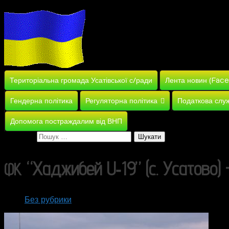
Територіальна громада Усатівської с/ради
Лента новин (Fac
Гендерна політика
Регуляторна політика
Податкова слу
Допомога постраждалим від ВНП
Пошук:
“Хаджибей U‑19” (с. Усатово)
ФК
Без рубрики