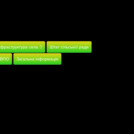
нфраструктура села
Штат сільської ради
 ВПО
Загальна інформація