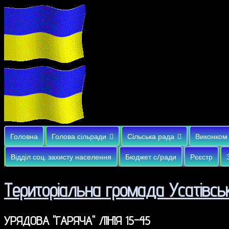
Головна
Голова сільради
Сільська рада
Виконком
Відділ соц. захисту населення
Бюджет с/ради
Рєєстр
Територіальна громада Усатівськ
УРЯДОВА "ГАРЯЧА" ЛІНІЯ 15-45