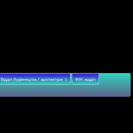
Відділ будівництва / архітектури
ФІН. відділ