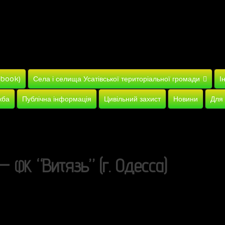
ebook)
Села і селища Усатівської територіальної громади
І
жба
Публічна інформація
Цивільний захист
Новини
Для
 —
“Витязь” (г. Одесса)
ФК