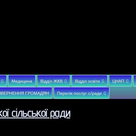
Медицина
Відділ ЖКВ
Відділ освіти
ЦНАП
ЗВЕРНЕННЯ ГРОМАДЯН
Перелік послуг с/ради
ої сільської ради