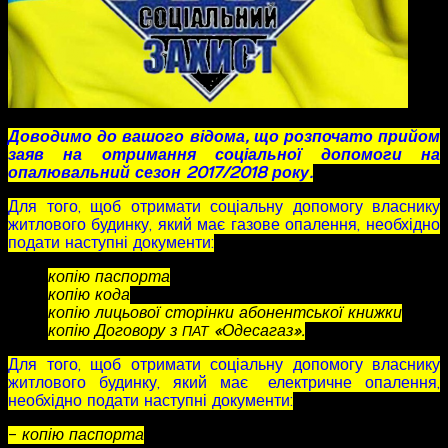
Доводимо до вашого відома, що розпочато прийом
заяв на отримання соціальної допомоги на
опалювальний сезон 2017/2018 року.
Для того, щоб отримати соціальну допомогу власнику
житлового будинку, який має газове опалення, необхідно
подати наступні документи:
копію паспорта
копію кода
копію лицьової сторінки абонентської книжки
копію Договору з
«Одесагаз».
ПАТ
Для того, щоб отримати соціальну допомогу власнику
житлового будинку, який має електричне опалення,
необхідно подати наступні документи:
-
копію паспорта