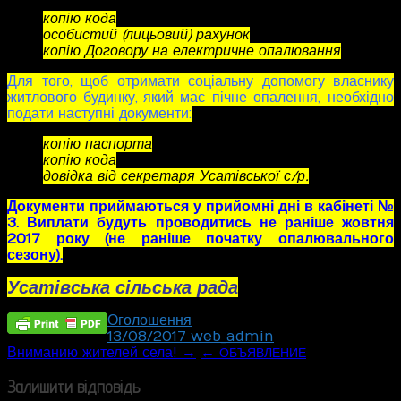
копію кода
особистий (лицьовий) рахунок
копію Договору на електричне опалювання
Для того, щоб отримати соціальну допомогу власнику
житлового будинку, який має пічне опалення, необхідно
подати наступні документи:
копію паспорта
копію кода
довідка від секретаря Усатівської с/р.
Документи приймаються у прийомні дні в кабінеті №
3. Виплати будуть проводитись не раніше жовтня
2017 року (не раніше початку опалювального
сезону).
Усатівська сільська рада
Оголошення
13/08/2017
web_admin
Post
Вниманию жителей села! →
←
ОБЪЯВЛЕНИЕ
navigation
Залишити відповідь