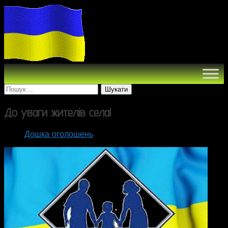
Пошук:
До уваги жителів села!
Дошка оголошень