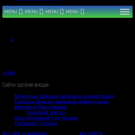
MENU
MENU
MENU
MENU
Серпень 2026
Пн
Вт
Ср
Чт
Пт
Сб
Нд
1
2
3
4
5
6
7
8
9
10
11
12
13
14
15
16
17
18
19
20
21
22
23
24
25
26
27
28
29
30
31
« Лип
Сайти органів влади:
Біляївська районна державна адміністрація
Одеська обласна державна адміністрація
Верховна Рада України
Урядовий портал
Конституційний Суд України
Президент України
© Сайт разработан
Web студией
«SCRIPT»