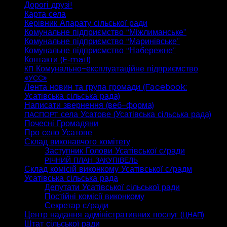
Дорогі друзі!
Карта села
Керівник Апарату сільської ради
Комунальне підприємство “Міжлиманське”
Комунальне підприємство “Маринівське”
Комунальне підприємство “Набережне”
Контакти (E‑mail)
Комунально-експлуатаційне підприємство
КП
«
»
УСС
Лента новин та група громади (Facebook:
Усатівська сільська рада)
Написати звернення (веб-форма)
села Усатове (Усатівська сільська рада)
ПАСПОРТ
Почесні Громадяни
Про село Усатове
Склад виконавчого комітету
Заступник Голови Усатівської с/ради
РІЧНИЙ
ПЛАН
ЗАКУПІВЕЛЬ
Склад комісій виконкому Усатівської с/радм
Усатівська сільська рада
Депутати Усатівської сільської ради
Постійні комісії виконкому
Секретар с/ради
Центр надання адміністративних послуг (
)
ЦНАП
Штат сільської ради