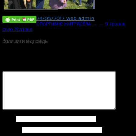
24/05/2017
web_admin
Post
→
← 9 травня,
СПОРТИВНЕ
ЖИТТЯ
СЕЛА
село Усатове
navigation
Залишити відповідь
Ваша e-mail адреса не оприлюднюватиметься.
Обов’язкові поля позначені
*
Коментар
*
Ім'я
*
Email
*