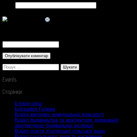
Сайт
CAPTCHA Code
*
Пошук:
Events
Сторінки
Історія села
Біографія Голови
Відділ житлово-комунальної власності
Відділ будівництва та архітектури, державної
архітектурно-будівельної інспекції
Відділ освіти Усатівської сільської ради
Відділ соціального захисту населення