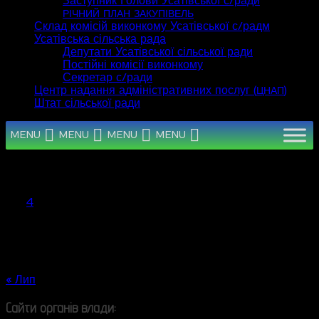
Заступник Голови Усатівської с/ради
РІЧНИЙ
ПЛАН
ЗАКУПІВЕЛЬ
Склад комісій виконкому Усатівської с/радм
Усатівська сільська рада
Депутати Усатівської сільської ради
Постійні комісії виконкому
Секретар с/ради
Центр надання адміністративних послуг (
)
ЦНАП
Штат сільської ради
MENU
MENU
MENU
MENU
Серпень 2026
Пн
Вт
Ср
Чт
Пт
Сб
Нд
1
2
3
4
5
6
7
8
9
10
11
12
13
14
15
16
17
18
19
20
21
22
23
24
25
26
27
28
29
30
31
« Лип
Сайти органів влади: