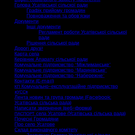
Голова Усатівської сільскої ради
Графік прийому громадян
Повноваження та обов’язки
Документи
Інші документи
Регламент роботи Усатівської сільської
ради
Рішення сільської ради
Дорогі друзі!
Карта села
Керівник Апарату сільської ради
Комунальне підприємство “Міжлиманське”
Комунальне підприємство “Маринівське”
Комунальне підприємство “Набережне”
Контакти (E‑mail)
Комунально-експлуатаційне підприємство
КП
«
»
УСС
Лента новин та група громади (Facebook:
Усатівська сільська рада)
Написати звернення (веб-форма)
села Усатове (Усатівська сільська рада)
ПАСПОРТ
Почесні Громадяни
Про село Усатове
Склад виконавчого комітету