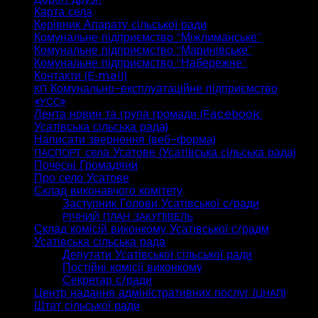
Карта села
Керівник Апарату сільської ради
Комунальне підприємство “Міжлиманське”
Комунальне підприємство “Маринівське”
Комунальне підприємство “Набережне”
Контакти (E‑mail)
Комунально-експлуатаційне підприємство
КП
«
»
УСС
Лента новин та група громади (Facebook:
Усатівська сільська рада)
Написати звернення (веб-форма)
села Усатове (Усатівська сільська рада)
ПАСПОРТ
Почесні Громадяни
Про село Усатове
Склад виконавчого комітету
Заступник Голови Усатівської с/ради
РІЧНИЙ
ПЛАН
ЗАКУПІВЕЛЬ
Склад комісій виконкому Усатівської с/радм
Усатівська сільська рада
Депутати Усатівської сільської ради
Постійні комісії виконкому
Секретар с/ради
Центр надання адміністративних послуг (
)
ЦНАП
Штат сільської ради