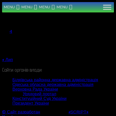
MENU
MENU
MENU
MENU
Серпень 2026
Пн
Вт
Ср
Чт
Пт
Сб
Нд
1
2
3
4
5
6
7
8
9
10
11
12
13
14
15
16
17
18
19
20
21
22
23
24
25
26
27
28
29
30
31
« Лип
Сайти органів влади:
Біляївська районна державна адміністрація
Одеська обласна державна адміністрація
Верховна Рада України
Урядовий портал
Конституційний Суд України
Президент України
© Сайт разработан
Web студией
«SCRIPT»