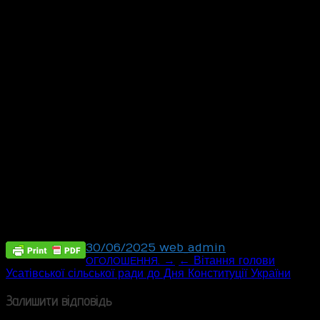
Звертаємося також і до всіх керівників підприємств та
організацій з проханням підтримувати належний
санітарний та естетичний стан населених пунктів,
забезпечити скошування трави і бур’янів на прилеглих
та закріплених територіях ваших підприємств, установ
та організацій.
Скошування трави – один із елементів комплексної
роботи з благоустрою, який необхідний для збереження
охайного і впорядкованого зовнішнього вигляду вулиць
та дворів.
Повідомляємо, що за порушення законодавства сфері
благоустрою передбачена адміністративна
відповідальність.
Інспектор з благоустрою І.Г.
ТОРОНЧУК
30/06/2025
web_admin
Post
. →
← Вітання голови
ОГОЛОШЕННЯ
Усатівської сільської ради до Дня Конституції України
navigation
Залишити відповідь