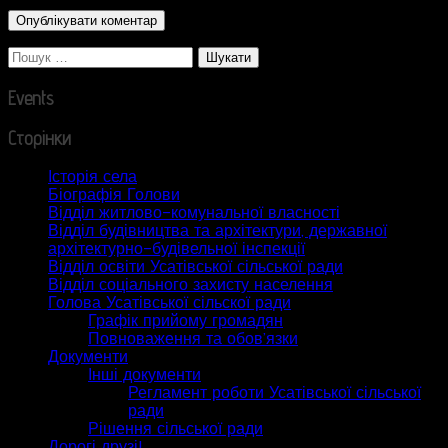
Пошук:
Events
Сторінки
Історія села
Біографія Голови
Відділ житлово-комунальної власності
Відділ будівництва та архітектури, державної
архітектурно-будівельної інспекції
Відділ освіти Усатівської сільської ради
Відділ соціального захисту населення
Голова Усатівської сільскої ради
Графік прийому громадян
Повноваження та обов’язки
Документи
Інші документи
Регламент роботи Усатівської сільської
ради
Рішення сільської ради
Дорогі друзі!