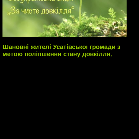
Шановні жителі Усатівської громади з
метою поліпшення стану довкілля,
забезпечення екологічного благополуччя жителів
громади, збереження та збільшення зон зелених
насаджень, підтримки чистоти і порядку в громаді
та відповідно до Закону України «Про благоустрій
населених пунктів» просимо прибрати прилеглу
прибудинкову територію, привести її у належний стан.
Задля підтримання порядку просимо всіх власників та
користувачів земельних ділянок Усатівської громади
вчасно скошувати траву на своїх земельних ділянках і на
прилеглій до них території (тротуар чи земельні зони
вздовж огорожі до проїжджої частини вулиці). Не
забувайте, що до цього зобов’язують Правила
благоустрою Усатівської громади.