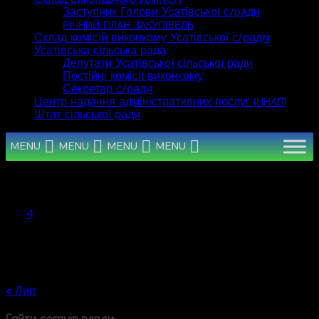
Заступник Голови Усатівської с/ради
РІЧНИЙ
ПЛАН
ЗАКУПІВЕЛЬ
Склад комісій виконкому Усатівської с/радм
Усатівська сільська рада
Депутати Усатівської сільської ради
Постійні комісії виконкому
Секретар с/ради
Центр надання адміністративних послуг (
)
ЦНАП
Штат сільської ради
MENU
MENU
MENU
MENU
Серпень 2026
Пн
Вт
Ср
Чт
Пт
Сб
Нд
1
2
3
4
5
6
7
8
9
10
11
12
13
14
15
16
17
18
19
20
21
22
23
24
25
26
27
28
29
30
31
« Лип
Сайти органів влади: