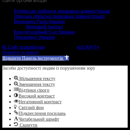
Біляївська районна державна адміністрація
Одеська обласна державна адміністрація
Верховна Рада України
Урядовий портал
Конституційний Суд України
Президент України
© Сайт разработан
Web студией
«SCRIPT»
Перейти до вмісту
Відкрити Панель інструментів
Засоби доступності людям із порушенням зору
Збільшення тексту
Зменшення тексту
Відтінки сірого
Високий контраст
Негативний контраст
Світлий фон
Підкреслення посилань
Читабельний шрифт
Скинути