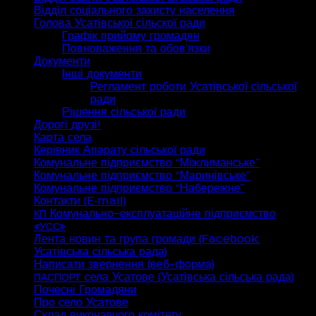
Відділ соціального захисту населення
Голова Усатівської сільскої ради
Графік прийому громадян
Повноваження та обов’язки
Документи
Інші документи
Регламент роботи Усатівської сільської
ради
Рішення сільської ради
Дорогі друзі!
Карта села
Керівник Апарату сільської ради
Комунальне підприємство “Міжлиманське”
Комунальне підприємство “Маринівське”
Комунальне підприємство “Набережне”
Контакти (E‑mail)
Комунально-експлуатаційне підприємство
КП
«
»
УСС
Лента новин та група громади (Facebook:
Усатівська сільська рада)
Написати звернення (веб-форма)
села Усатове (Усатівська сільська рада)
ПАСПОРТ
Почесні Громадяни
Про село Усатове
Склад виконавчого комітету