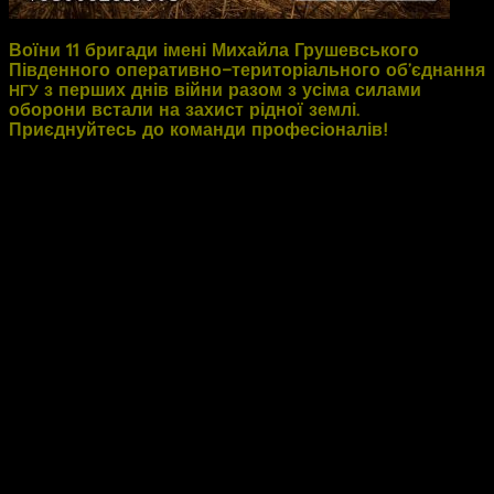
Воїни 11 бригади імені Михайла Грушевського
Південного оперативно-територіального об’єднання
з перших днів війни разом з усіма силами
НГУ
оборони встали на захист рідної землі.
Приєднуйтесь до команди професіоналів!
Вступай до лав 11 бригади ім. М. Грушевського
Південного оперативно-територіального об’єднання
Національної гвардії України. Наразі є наступні вакансії:
артилеристи, піхотинці, розвідники, оператори
,
БПЛА
медики, водії, психологи, інженери, програмісти та кухарі.
Важливий кожен і кожна. Всі, хто докладає титанічних
зусиль для захисту нашої держави. Якісна підготовка –
це фундамент нашої оборони і можливість для
звільнення територій, які страждають від ярма неволі
окупанта.
Телефони гарячої лінії: 0963010880, 0932517098.
Телефон відділу кадрів: 0967173012.⠀⠀⠀
Посилання на офіційну сторінку бригади у соціальній
мережі Face­book: