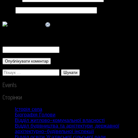
Сайт
CAPTCHA Code
*
Пошук:
Events
Сторінки
Історія села
Біографія Голови
Відділ житлово-комунальної власності
Відділ будівництва та архітектури, державної
архітектурно-будівельної інспекції
Відділ освіти Усатівської сільської ради