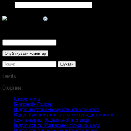
Сайт
CAPTCHA Code
*
Пошук:
Events
Сторінки
Історія села
Біографія Голови
Відділ житлово-комунальної власності
Відділ будівництва та архітектури, державної
архітектурно-будівельної інспекції
Відділ освіти Усатівської сільської ради
Відділ соціального захисту населення