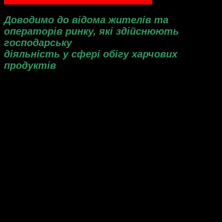
Доводимо до відома жителів та
операторів ринку, які здійснюють
господарську
діяльність у сфері обігу харчових
продуктів
Доводимо до відома жителів та операторів ринку, які
здійснюють господарську
діяльність у сфері обігу харчових продуктів
про недопущення до обігу непридатних і небезпечних
харчових продуктів :
незадекларованого мигдалю у шоколадно-горіховій
пасті «Spread Up Choko Duo
Hazelnuts»що експортувалася з Німеччини
(постачальник: Natra Malle\All
Crump, Bel­gium ; Buy­ing Inter­na­tion­al Group
SPAR
B.V. (
) Nether­lands ) до
BIGS
України (отримувач:
Inter­na­tion­al B.V. –
SPAR
гуманітарна допомога).
Інформацію надано Біляївським управлянням Головного
управління
Держспоживслужби в Одеській області