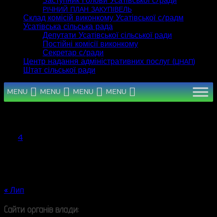
Заступник Голови Усатівської с/ради
РІЧНИЙ
ПЛАН
ЗАКУПІВЕЛЬ
Склад комісій виконкому Усатівської с/радм
Усатівська сільська рада
Депутати Усатівської сільської ради
Постійні комісії виконкому
Секретар с/ради
Центр надання адміністративних послуг (
)
ЦНАП
Штат сільської ради
MENU
MENU
MENU
MENU
Серпень 2026
Пн
Вт
Ср
Чт
Пт
Сб
Нд
1
2
3
4
5
6
7
8
9
10
11
12
13
14
15
16
17
18
19
20
21
22
23
24
25
26
27
28
29
30
31
« Лип
Сайти органів влади: