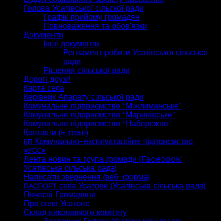
Голова Усатівської сільскої ради
Графік прийому громадян
Повноваження та обов’язки
Документи
Інші документи
Регламент роботи Усатівської сільської
ради
Рішення сільської ради
Дорогі друзі!
Карта села
Керівник Апарату сільської ради
Комунальне підприємство “Міжлиманське”
Комунальне підприємство “Маринівське”
Комунальне підприємство “Набережне”
Контакти (E‑mail)
Комунально-експлуатаційне підприємство
КП
«
»
УСС
Лента новин та група громади (Facebook:
Усатівська сільська рада)
Написати звернення (веб-форма)
села Усатове (Усатівська сільська рада)
ПАСПОРТ
Почесні Громадяни
Про село Усатове
Склад виконавчого комітету